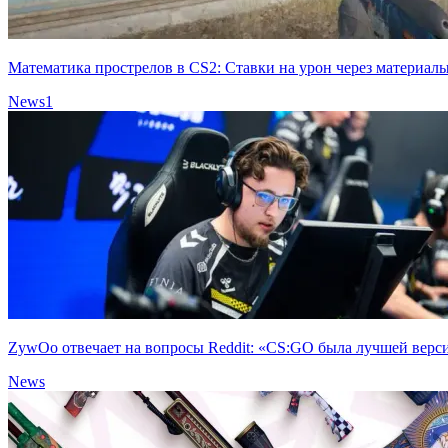
Математика прострелов в CS2: Ставки на урон через материал
News
1
ZywOo отвечает на вопросы Reddit: «CS:GO была лучшей верс
News