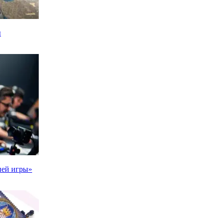
ы
ией игры»