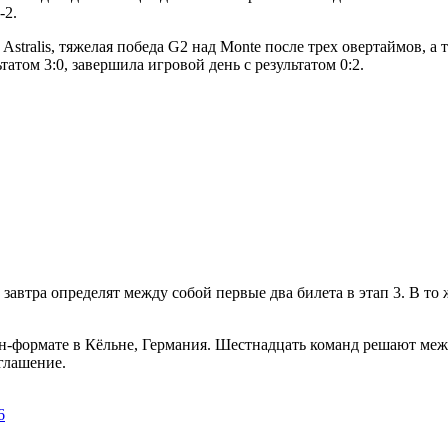
-2.
stralis, тяжелая победа G2 над Monte после трех овертаймов, а
ьтатом 3:0, завершила игровой день с результатом 0:2.
и завтра определят между собой первые два билета в этап 3. В то 
йн-формате в Кёльне, Германия. Шестнадцать команд решают межд
глашение.
6