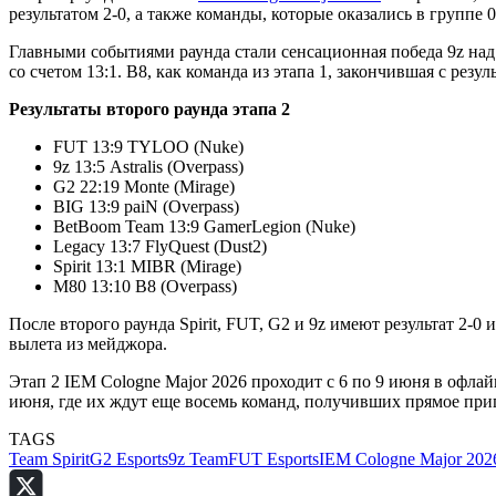
результатом 2-0, а также команды, которые оказались в группе 0
Главными событиями раунда стали сенсационная победа 9z над A
со счетом 13:1. B8, как команда из этапа 1, закончившая с резул
Результаты второго раунда этапа 2
FUT 13:9 TYLOO (Nuke)
9z 13:5 Astralis (Overpass)
G2 22:19 Monte (Mirage)
BIG 13:9 paiN (Overpass)
BetBoom Team 13:9 GamerLegion (Nuke)
Legacy 13:7 FlyQuest (Dust2)
Spirit 13:1 MIBR (Mirage)
M80 13:10 B8 (Overpass)
После второго раунда Spirit, FUT, G2 и 9z имеют результат 2-0 
вылета из мейджора.
Этап 2 IEM Cologne Major 2026 проходит с 6 по 9 июня в офла
июня, где их ждут еще восемь команд, получивших прямое при
TAGS
Team Spirit
G2 Esports
9z Team
FUT Esports
IEM Cologne Major 202