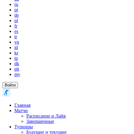
ru
pt
de
pl
fr
es
tr
vn
id
kr
jp
dk
ph
my
Войти
Главная
Матчи
Расписание и Лайв
Завершенные
Турниры
Будущие и текущие