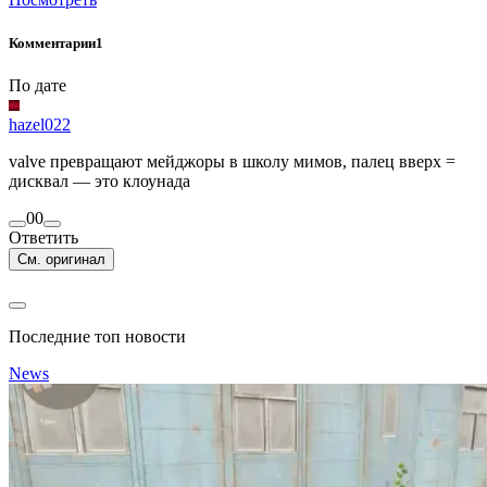
Комментарии
1
По дате
hazel022
valve превращают мейджоры в школу мимов, палец вверх =
дисквал — это клоунада
0
0
Ответить
См. оригинал
Последние топ новости
News