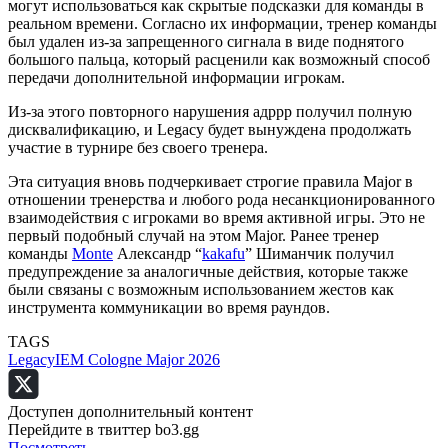
могут использоваться как скрытые подсказки для команды в
реальном времени. Согласно их информации, тренер команды
был удален из-за запрещенного сигнала в виде поднятого
большого пальца, который расценили как возможный способ
передачи дополнительной информации игрокам.
Из-за этого повторного нарушения адррр получил полную
дисквалификацию, и Legacy будет вынуждена продолжать
участие в турнире без своего тренера.
Эта ситуация вновь подчеркивает строгие правила Major в
отношении тренерства и любого рода несанкционированного
взаимодействия с игроками во время активной игры. Это не
первый подобный случай на этом Major. Ранее тренер
команды
Monte
Александр “
kakafu
” Шиманчик получил
предупреждение за аналогичные действия, которые также
были связаны с возможным использованием жестов как
инструмента коммуникации во время раундов.
TAGS
Legacy
IEM Cologne Major 2026
Доступен дополнительный контент
Перейдите в твиттер bo3.gg
Посмотреть