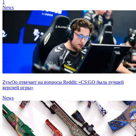
1
News
ZywOo отвечает на вопросы Reddit: «CS:GO была лучшей
версией игры»
News