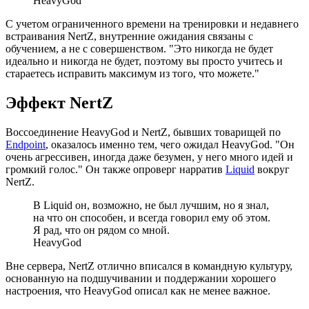
HeavyGod
С учетом ограниченного времени на тренировки и недавнего
встраивания NertZ, внутренние ожидания связаны с
обучением, а не с совершенством. "Это никогда не будет
идеально и никогда не будет, поэтому вы просто учитесь и
стараетесь исправить максимум из того, что можете."
Эффект NertZ
Воссоединение HeavyGod и NertZ, бывших товарищей по
Endpoint
, оказалось именно тем, чего ожидал HeavyGod. "Он
очень агрессивен, иногда даже безумен, у него много идей и
громкий голос." Он также опроверг нарратив
Liquid
вокруг
NertZ.
В Liquid он, возможно, не был лучшим, но я знал,
на что он способен, и всегда говорил ему об этом.
Я рад, что он рядом со мной.
HeavyGod
Вне сервера, NertZ отлично вписался в командную культуру,
основанную на подшучивании и поддержании хорошего
настроения, что HeavyGod описал как не менее важное.