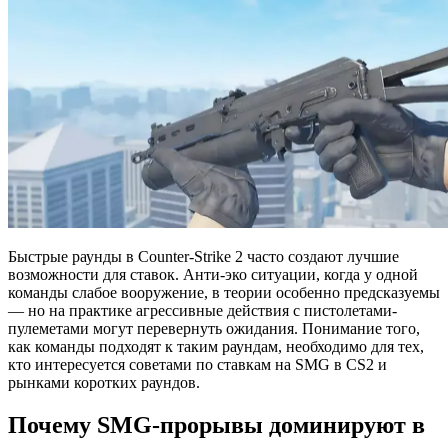
Быстрые раунды в Counter-Strike 2 часто создают лучшие
возможности для ставок. Анти-эко ситуации, когда у одной
команды слабое вооружение, в теории особенно предсказуемы
— но на практике агрессивные действия с пистолетами-
пулеметами могут перевернуть ожидания. Понимание того,
как команды подходят к таким раундам, необходимо для тех,
кто интересуется советами по ставкам на SMG в CS2 и
рынками коротких раундов.
Почему SMG-прорывы доминируют в