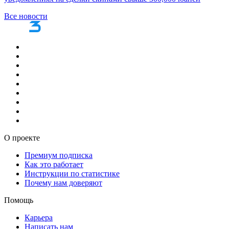
Все новости
О проекте
Премиум подписка
Как это работает
Инструкции по статистике
Почему нам доверяют
Помощь
Карьера
Написать нам