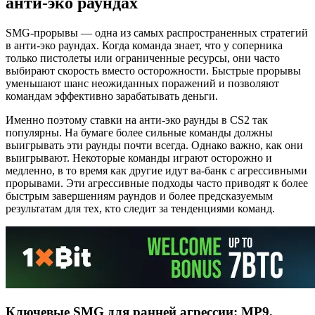
анти-эко раундах
SMG-прорывы — одна из самых распространенных стратегий
в анти-эко раундах. Когда команда знает, что у соперника
только пистолеты или ограниченные ресурсы, они часто
выбирают скорость вместо осторожности. Быстрые прорывы
уменьшают шанс неожиданных поражений и позволяют
командам эффективно зарабатывать деньги.
Именно поэтому ставки на анти-эко раунды в CS2 так
популярны. На бумаге более сильные команды должны
выигрывать эти раунды почти всегда. Однако важно, как они
выигрывают. Некоторые команды играют осторожно и
медленно, в то время как другие идут ва-банк с агрессивными
прорывами. Эти агрессивные подходы часто приводят к более
быстрым завершениям раундов и более предсказуемым
результатам для тех, кто следит за тенденциями команд.
Ключевые SMG для ранней агрессии: MP9,