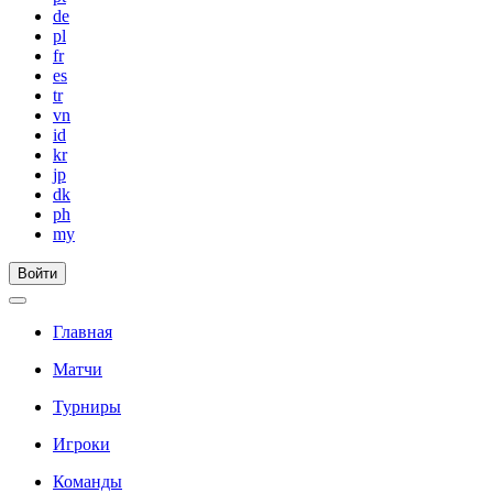
de
pl
fr
es
tr
vn
id
kr
jp
dk
ph
my
Войти
Главная
Матчи
Турниры
Игроки
Команды