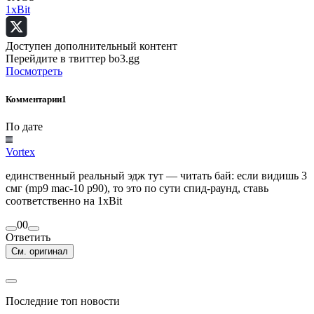
1xBit
Доступен дополнительный контент
Перейдите в твиттер bo3.gg
Посмотреть
Комментарии
1
По дате
Vortex
единственный реальный эдж тут — читать бай: если видишь 3
смг (mp9 mac-10 p90), то это по сути спид-раунд, ставь
соответственно на 1xBit
0
0
Ответить
См. оригинал
Последние топ новости