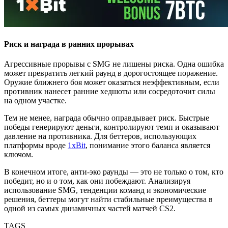
Риск и награда в ранних прорывах
Агрессивные прорывы с SMG не лишены риска. Одна ошибка
может превратить легкий раунд в дорогостоящее поражение.
Оружие ближнего боя может оказаться неэффективным, если
противник нанесет ранние хедшоты или сосредоточит силы
на одном участке.
Тем не менее, награда обычно оправдывает риск. Быстрые
победы генерируют деньги, контролируют темп и оказывают
давление на противника. Для беттеров, использующих
платформы вроде
1xBit
, понимание этого баланса является
ключом.
В конечном итоге, анти-эко раунды — это не только о том, кто
победит, но и о том, как они побеждают. Анализируя
использование SMG, тенденции команд и экономические
решения, беттеры могут найти стабильные преимущества в
одной из самых динамичных частей матчей CS2.
TAGS