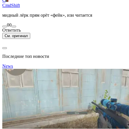
C
CmdShift
мидный лёрк прям орёт «фейк», изи читается
0
0
Ответить
См. оригинал
Последние топ новости
News