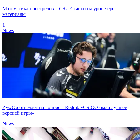
Математика прострелов в CS2: Ставки на урон через
материалы
1
News
ZywOo отвечает на вопросы Reddit: «CS:GO была лучшей
версией игры»
News