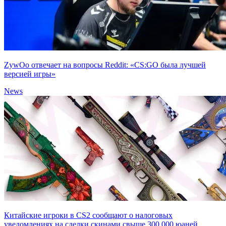
ZywOo отвечает на вопросы Reddit: «CS:GO была лучшей
версией игры»
News
Китайские игроки в CS2 сообщают о налоговых
уведомлениях на сделки скинами свыше 300,000 юаней