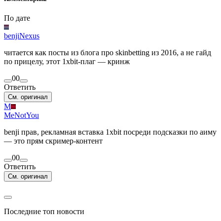
По дате
benjiNexus
читается как посты из блога про skinbetting из 2016, а не гайд
по прицелу, этот 1xbit-плаг — кринж
0
0
Ответить
См. оригинал
M
MeNotYou
benji прав, рекламная вставка 1xbit посреди подсказки по аиму
— это прям скример-контент
0
0
Ответить
См. оригинал
Последние топ новости