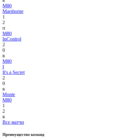
в
M80
Marsborne
1
2
п
M80
InControl
2
0
в
M80
I
It's a Secret
2
0
в
Monte
M80
1
2
в
Все матчи
Преимущество команд