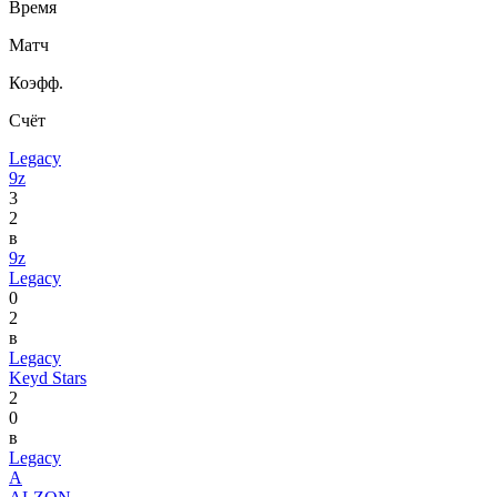
Время
Матч
Коэфф.
Счёт
Legacy
9z
3
2
в
9z
Legacy
0
2
в
Legacy
Keyd Stars
2
0
в
Legacy
A