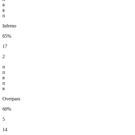
в
в
п
Inferno
65%
17
2
п
п
в
п
в
Overpass
60%
5
14