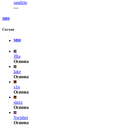
saadzin
—
M80
Состав
M80
JBa
Основа
lake
Основа
s1n
Основа
slaxz
Основа
Swisher
Основа