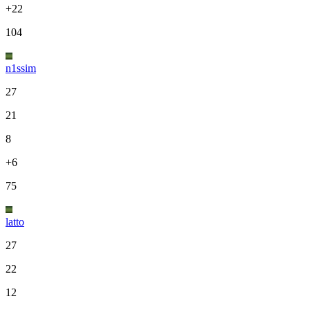
+22
104
n1ssim
27
21
8
+6
75
latto
27
22
12