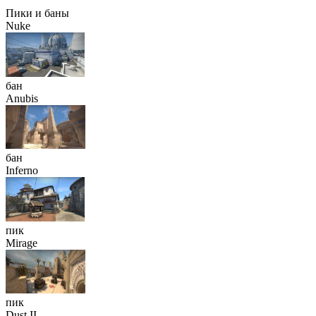
Пики и баны
Nuke
бан
Anubis
бан
Inferno
пик
Mirage
пик
Dust II