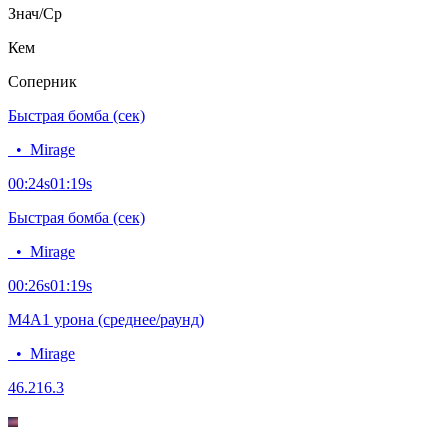
Знач/Ср
Кем
Соперник
Быстрая бомба (сек)
•
Mirage
00:24
s
01:19
s
Быстрая бомба (сек)
•
Mirage
00:26
s
01:19
s
M4A1 урона (среднее/раунд)
•
Mirage
46.2
16.3