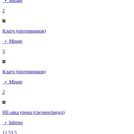
•
Mirage
2
Клатч (противников)
•
Mirage
3
Клатч (противников)
•
Mirage
2
HE-шка урона (среднее/раунд)
•
Inferno
11.5
3.5