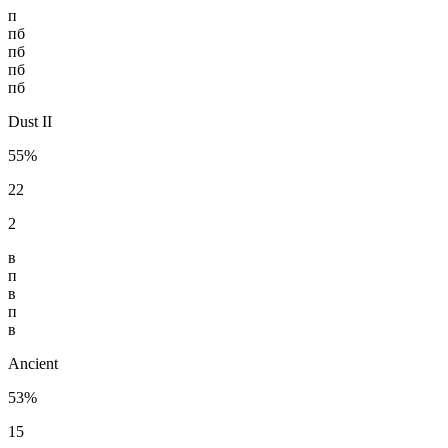
п
пб
пб
пб
пб
Dust II
55%
22
2
в
п
в
п
в
Ancient
53%
15