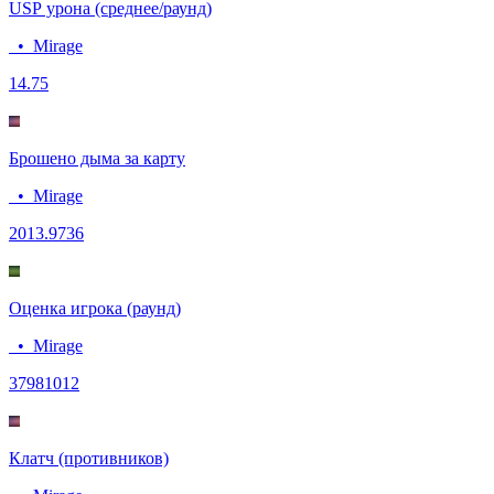
USP урона (среднее/раунд)
•
Mirage
14.7
5
Брошено дыма за карту
•
Mirage
20
13.9736
Оценка игрока (раунд)
•
Mirage
3798
1012
Клатч (противников)