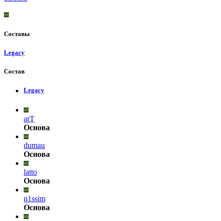
Составы
Legacy
Состав
Legacy
arT
Основа
dumau
Основа
latto
Основа
n1ssim
Основа