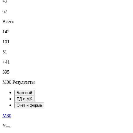
+3
67
Всего
142
101
51
+41
395
M80 Результаты
Базовый
ПД и МК
Счет и форма
M80
У