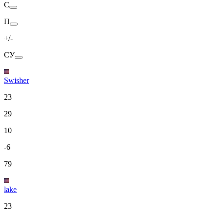
С
П
+/-
СУ
Swisher
23
29
10
-6
79
lake
23