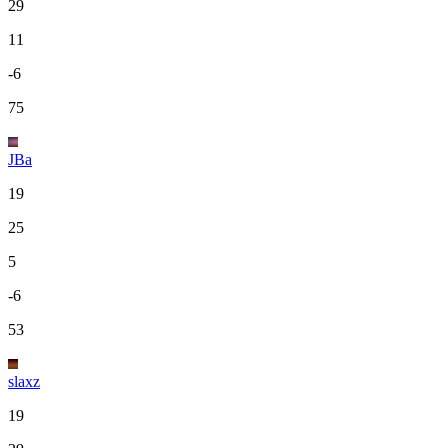
29
11
-6
75
JBa
19
25
5
-6
53
slaxz
19