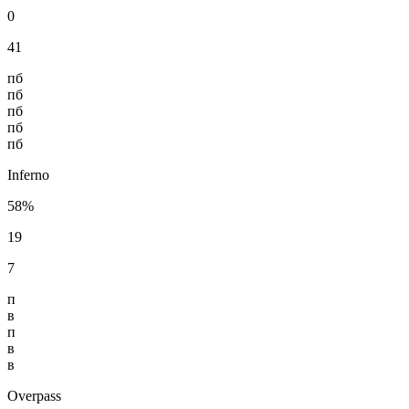
0
41
пб
пб
пб
пб
пб
Inferno
58%
19
7
п
в
п
в
в
Overpass