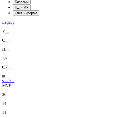
Базовый
ПД и МК
Счет и форма
Legacy
У
С
П
+/-
СУ
saadzin
MVP
36
14
11