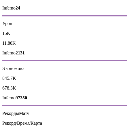
Inferno
24
Урон
15K
11.88K
Inferno
2131
Экономика
845.7K
678.3K
Inferno
97350
Рекорды
Матч
Рекорд/Время/Карта