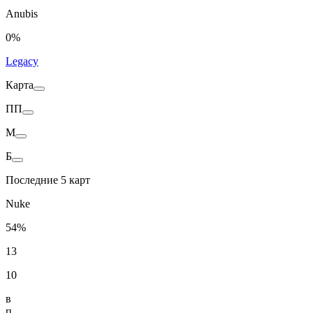
Anubis
0%
Legacy
Карта
ПП
M
Б
Последние 5 карт
Nuke
54%
13
10
в
п