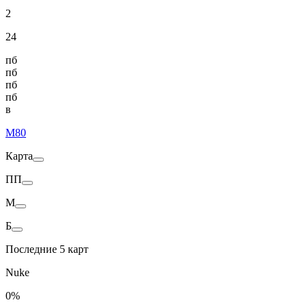
2
24
пб
пб
пб
пб
в
M80
Карта
ПП
M
Б
Последние 5 карт
Nuke
0%