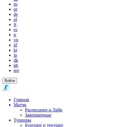
ru
pt
de
pl
fr
es
tr
vn
id
kr
jp
dk
ph
my
Войти
Главная
Матчи
Расписание и Лайв
Завершенные
Турниры
Будущие и текущие