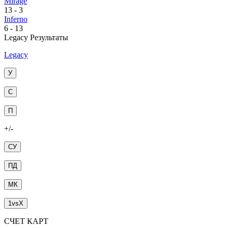
Mirage
13
-
3
Inferno
6
-
13
Legacy Результаты
Legacy
У
С
П
+/-
СУ
ПД
МК
1
vs
X
СЧЕТ КАРТ