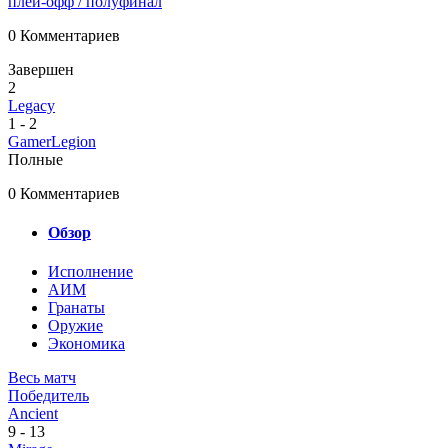
плей-офф
/ полуфинал
0 Комментариев
Завершен
2
Legacy
1
-
2
GamerLegion
Полные
0 Комментариев
Обзор
Исполнение
AИМ
Гранаты
Оружие
Экономика
Весь матч
Победитель
Ancient
9
-
13