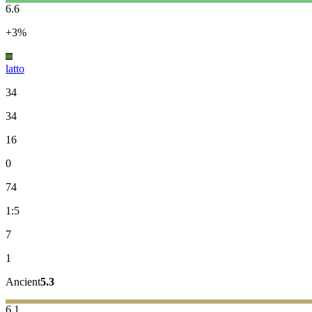
6.6
+3%
latto
34
34
16
0
74
1:5
7
1
Ancient
5.3
6.1