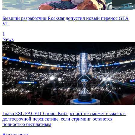
Бывший разработчик Rockstar допустил новый перенос GTA
VI
1
News
Глава ESL FACEIT Group: Киберспорт не сможет выжить в
долгосрочной перспективе, если стриминг останется
полностью бесплатным
Все новости