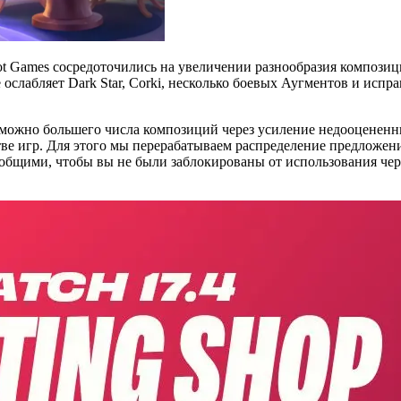
iot Games сосредоточились на увеличении разнообразия композици
слабляет Dark Star, Corki, несколько боевых Аугментов и испр
 можно большего числа композиций через усиление недооцененн
 игр. Для этого мы перерабатываем распределение предложений I
 общими, чтобы вы не были заблокированы от использования че