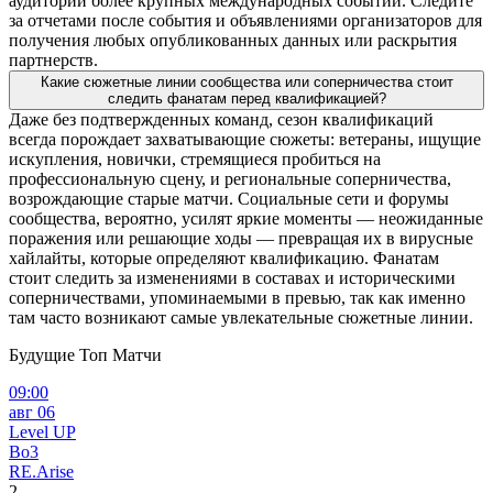
аудитории более крупных международных событий. Следите
за отчетами после события и объявлениями организаторов для
получения любых опубликованных данных или раскрытия
партнерств.
Какие сюжетные линии сообщества или соперничества стоит
следить фанатам перед квалификацией?
Даже без подтвержденных команд, сезон квалификаций
всегда порождает захватывающие сюжеты: ветераны, ищущие
искупления, новички, стремящиеся пробиться на
профессиональную сцену, и региональные соперничества,
возрождающие старые матчи. Социальные сети и форумы
сообщества, вероятно, усилят яркие моменты — неожиданные
поражения или решающие ходы — превращая их в вирусные
хайлайты, которые определяют квалификацию. Фанатам
стоит следить за изменениями в составах и историческими
соперничествами, упоминаемыми в превью, так как именно
там часто возникают самые увлекательные сюжетные линии.
Будущие Топ Матчи
09:00
авг 06
Level UP
Bo3
RE.Arise
2