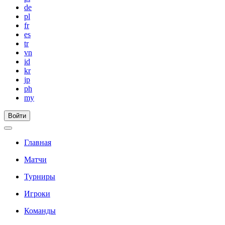
de
pl
fr
es
tr
vn
id
kr
jp
ph
my
Войти
Главная
Матчи
Турниры
Игроки
Команды