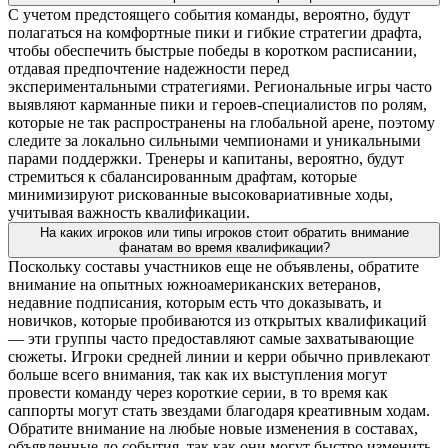
С учетом предстоящего события команды, вероятно, будут
полагаться на комфортные пики и гибкие стратегии драфта,
чтобы обеспечить быстрые победы в коротком расписании,
отдавая предпочтение надежности перед
экспериментальными стратегиями. Региональные игры часто
выявляют карманные пики и героев-специалистов по ролям,
которые не так распространены на глобальной арене, поэтому
следите за локально сильными чемпионами и уникальными
парами поддержки. Тренеры и капитаны, вероятно, будут
стремиться к сбалансированным драфтам, которые
минимизируют рискованные высоковариативные ходы,
учитывая важность квалификации.
На каких игроков или типы игроков стоит обратить внимание
фанатам во время квалификации?
Поскольку составы участников еще не объявлены, обратите
внимание на опытных южноамериканских ветеранов,
недавние подписания, которым есть что доказывать, и
новичков, которые пробиваются из открытых квалификаций
— эти группы часто предоставляют самые захватывающие
сюжеты. Игроки средней линии и керри обычно привлекают
больше всего внимания, так как их выступления могут
провести команду через короткие серии, в то время как
саппорты могут стать звездами благодаря креативным ходам.
Обратите внимание на любые новые изменения в составах,
объявленные до события, так как они могут быстро изменить