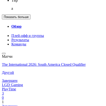
Тир
a
Показать больше
Обзор
Плей-офф и группы
Результаты
Команды
Матчи
The International 2026: South America Closed Qualifier
Другой
Завершен
LGD Gaming
PlayTime
3
0
1