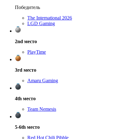
Победитель
The International 2026
LGD Gaming
2nd
место
PlayTime
3rd
место
Amaru Gaming
4th
место
Team Nemesis
5-6th
место
Red Hot Chili Pibble