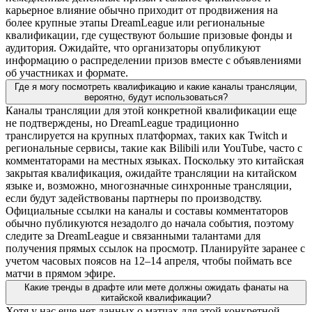
карьерное влияние обычно приходит от продвижения на
более крупные этапы DreamLeague или региональные
квалификации, где существуют большие призовые фонды и
аудитория. Ожидайте, что организаторы опубликуют
информацию о распределении призов вместе с объявлениями
об участниках и формате.
Где я могу посмотреть квалификацию и какие каналы трансляции,
вероятно, будут использоваться?
Каналы трансляции для этой конкретной квалификации еще
не подтверждены, но DreamLeague традиционно
транслируется на крупных платформах, таких как Twitch и
региональные сервисы, такие как Bilibili или YouTube, часто с
комментаторами на местных языках. Поскольку это китайская
закрытая квалификация, ожидайте трансляции на китайском
языке и, возможно, многозначные синхронные трансляции,
если будут задействованы партнеры по производству.
Официальные ссылки на каналы и составы комментаторов
обычно публикуются незадолго до начала события, поэтому
следите за DreamLeague и связанными талантами для
получения прямых ссылок на просмотр. Планируйте заранее с
учетом часовых поясов на 12–14 апреля, чтобы поймать все
матчи в прямом эфире.
Какие тренды в драфте или мете должны ожидать фанаты на
китайской квалификации?
Хотя у нас еще нет данных о матчах для этой конкретной