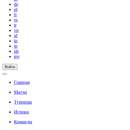
de
pl
fr
es
tr
vn
id
kr
jp
ph
my
Войти
Главная
Матчи
Турниры
Игроки
Команды