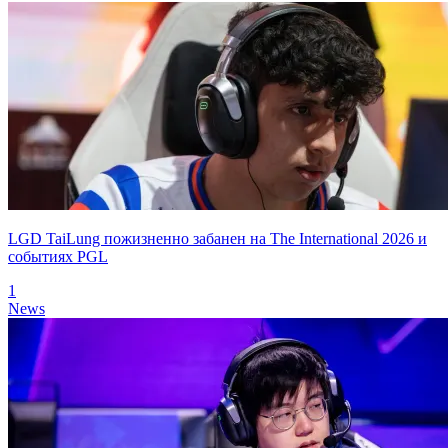
LGD TaiLung пожизненно забанен на The International 2026 и
событиях PGL
1
News