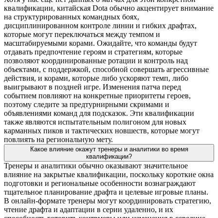
квалификации, китайская Dota обычно акцентирует внимание
на структурированных командных боях,
дисциплинированном контроле линии и гибких драфтах,
которые могут переключаться между темпом и
масштабируемыми корами. Ожидайте, что команды будут
отдавать предпочтение героям и стратегиям, которые
позволяют координированные ротации и контроль над
объектами, с поддержкой, способной совершать агрессивные
действия, и корами, которые либо ускоряют темп, либо
выигрывают в поздней игре. Изменения патча перед
событием повлияют на конкретные приоритеты героев,
поэтому следите за предтурнирными скримами и
объявлениями команд для подсказок. Эти квалификации
также являются испытательным полигоном для новых
карманных пиков и тактических новшеств, которые могут
повлиять на региональную мету.
Какое влияние окажут тренеры и аналитики во время
квалификации?
Тренеры и аналитики обычно оказывают значительное
влияние на закрытые квалификации, поскольку короткие окна
подготовки и региональные особенности вознаграждают
тщательное планирование драфта и целевые игровые планы.
В онлайн-формате тренеры могут координировать стратегию,
чтение драфта и адаптации в серии удаленно, и их