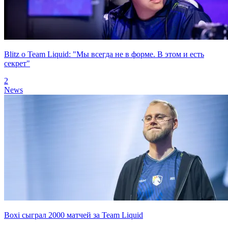
Blitz о Team Liquid: "Мы всегда не в форме. В этом и есть
секрет"
2
News
Boxi сыграл 2000 матчей за Team Liquid