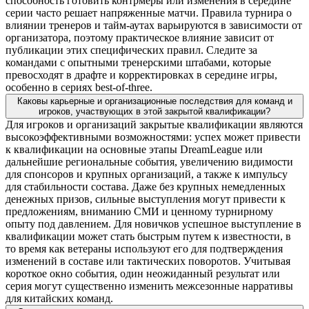
способность готовить контрмеры или изменения в середине
серии часто решает напряженные матчи. Правила турнира о
влиянии тренеров и тайм-аутах варьируются в зависимости от
организатора, поэтому практическое влияние зависит от
публикации этих специфических правил. Следите за
командами с опытными тренерскими штабами, которые
превосходят в драфте и корректировках в середине игры,
особенно в сериях best-of-three.
Каковы карьерные и организационные последствия для команд и
игроков, участвующих в этой закрытой квалификации?
Для игроков и организаций закрытые квалификации являются
высокоэффективными возможностями: успех может привести
к квалификации на основные этапы DreamLeague или
дальнейшие региональные события, увеличению видимости
для спонсоров и крупных организаций, а также к импульсу
для стабильности состава. Даже без крупных немедленных
денежных призов, сильные выступления могут привести к
предложениям, вниманию СМИ и ценному турнирному
опыту под давлением. Для новичков успешное выступление в
квалификации может стать быстрым путем к известности, в
то время как ветераны используют его для подтверждения
изменений в составе или тактических поворотов. Учитывая
короткое окно события, один неожиданный результат или
серия могут существенно изменить межсезонные нарративы
для китайских команд.