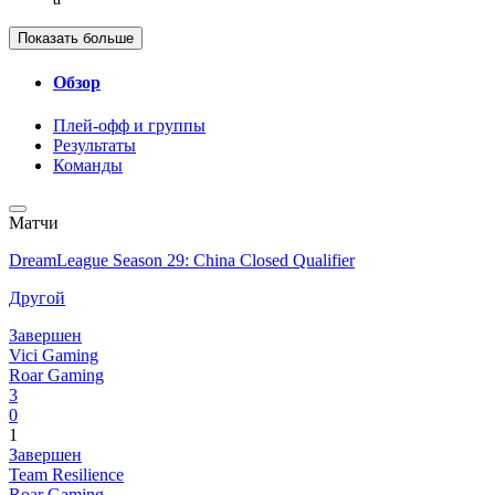
Показать больше
Обзор
Плей-офф и группы
Результаты
Команды
Матчи
DreamLeague Season 29: China Closed Qualifier
Другой
Завершен
Vici Gaming
Roar Gaming
3
0
1
Завершен
Team Resilience
Roar Gaming