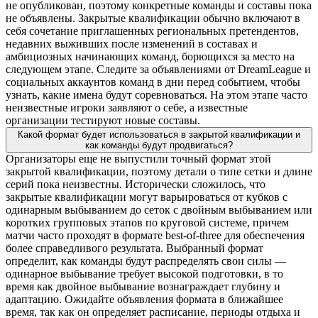
не опубликован, поэтому конкретные команды и составы пока
не объявлены. Закрытые квалификации обычно включают в
себя сочетание приглашенных региональных претендентов,
недавних выживших после изменений в составах и
амбициозных начинающих команд, борющихся за место на
следующем этапе. Следите за объявлениями от DreamLeague и
социальных аккаунтов команд в дни перед событием, чтобы
узнать, какие имена будут соревноваться. На этом этапе часто
неизвестные игроки заявляют о себе, а известные
организации тестируют новые составы.
Какой формат будет использоваться в закрытой квалификации и
как команды будут продвигаться?
Организаторы еще не выпустили точный формат этой
закрытой квалификации, поэтому детали о типе сетки и длине
серий пока неизвестны. Исторически сложилось, что
закрытые квалификации могут варьироваться от кубков с
одинарным выбыванием до сеток с двойным выбыванием или
коротких групповых этапов по круговой системе, причем
матчи часто проходят в формате best-of-three для обеспечения
более справедливого результата. Выбранный формат
определит, как команды будут распределять свои силы —
одинарное выбывание требует высокой подготовки, в то
время как двойное выбывание вознаграждает глубину и
адаптацию. Ожидайте объявления формата в ближайшее
время, так как он определяет расписание, периоды отдыха и