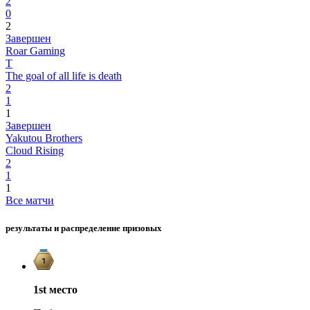
2
0
2
Завершен
Roar Gaming
T
The goal of all life is death
2
1
1
Завершен
Yakutou Brothers
Cloud Rising
2
1
1
Все матчи
результаты и распределение призовых
1st
место