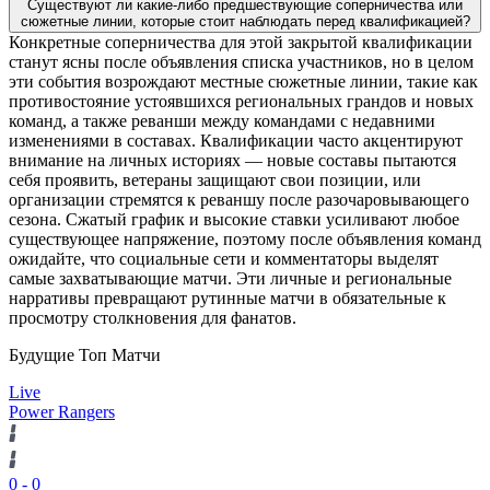
Существуют ли какие-либо предшествующие соперничества или
сюжетные линии, которые стоит наблюдать перед квалификацией?
Конкретные соперничества для этой закрытой квалификации
станут ясны после объявления списка участников, но в целом
эти события возрождают местные сюжетные линии, такие как
противостояние устоявшихся региональных грандов и новых
команд, а также реванши между командами с недавними
изменениями в составах. Квалификации часто акцентируют
внимание на личных историях — новые составы пытаются
себя проявить, ветераны защищают свои позиции, или
организации стремятся к реваншу после разочаровывающего
сезона. Сжатый график и высокие ставки усиливают любое
существующее напряжение, поэтому после объявления команд
ожидайте, что социальные сети и комментаторы выделят
самые захватывающие матчи. Эти личные и региональные
нарративы превращают рутинные матчи в обязательные к
просмотру столкновения для фанатов.
Будущие Топ Матчи
Live
Power Rangers
0
-
0