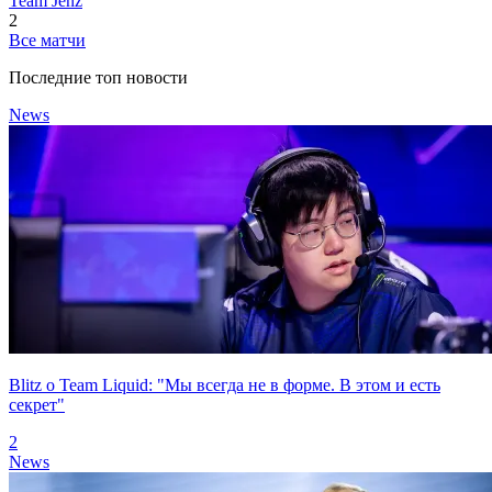
Team Jenz
2
Все матчи
Последние топ новости
News
Blitz о Team Liquid: "Мы всегда не в форме. В этом и есть
секрет"
2
News