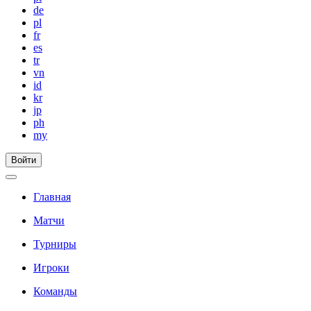
de
pl
fr
es
tr
vn
id
kr
jp
ph
my
Войти
Главная
Матчи
Турниры
Игроки
Команды