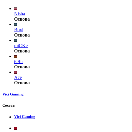
Nisha
Основа
Boxi
Основа
miCKe
Основа
tOfu
Основа
Ace
Основа
Vici Gaming
Состав
Vici Gaming