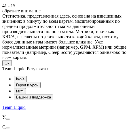
41
-
15
обратите внимание
Статистика, представленная здесь, основана на взвешенных
значениях в минуту по всем картам, масштабированных по
средней продолжительности матча для оценки
производительности полного матча. Метрики, такие как
K/D/A, взвешены по длительности каждой карты, поэтому
более длинные игры имеют большее влияние. Уже
нормализованные метрики (например, GPM, XPM) или общие
показатели (например, Creep Score) усредняются одинаково по
всем картам.
Ok
Team Liquid Результаты
k/d/a
Герои и урон
farm
Башни и поддержка
Team Liquid
У
С