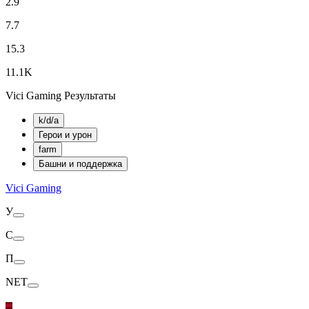
2.9
7.7
15.3
11.1K
Vici Gaming Результаты
k/d/a
Герои и урон
farm
Башни и поддержка
Vici Gaming
У
С
П
NET