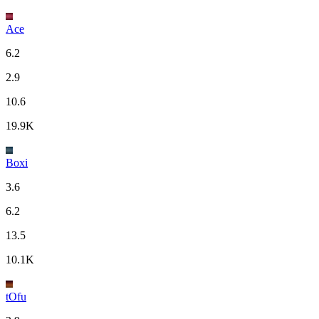
Ace
6.2
2.9
10.6
19.9K
Boxi
3.6
6.2
13.5
10.1K
tOfu