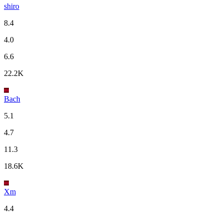
shiro
8.4
4.0
6.6
22.2K
Bach
5.1
4.7
11.3
18.6K
Xm
4.4