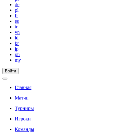
de
pl
fr
es
tr
vn
id
kr
jp
ph
my
Войти
Главная
Матчи
Турниры
Игроки
Команды