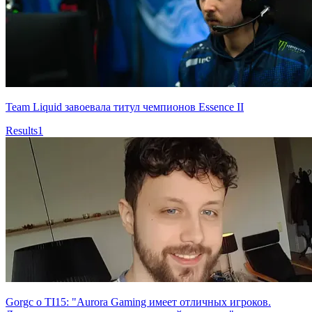
Team Liquid завоевала титул чемпионов Essence II
Results
1
Gorgc о TI15: "Aurora Gaming имеет отличных игроков.