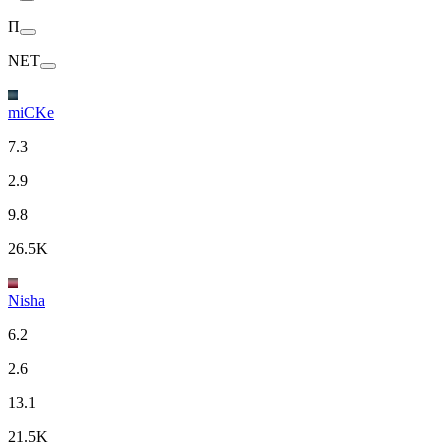
П
NET
miCKe
7.3
2.9
9.8
26.5K
Nisha
6.2
2.6
13.1
21.5K