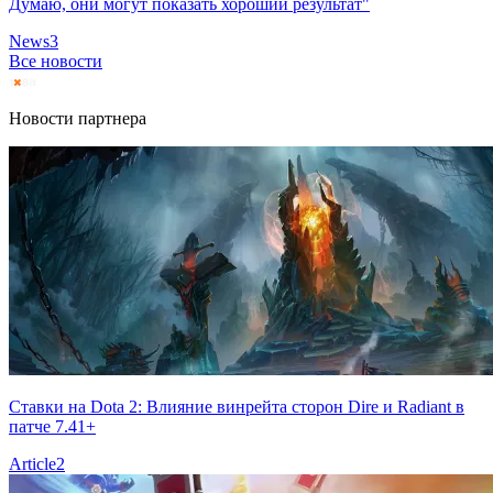
Думаю, они могут показать хороший результат"
News
3
Все новости
Новости партнера
Ставки на Dota 2: Влияние винрейта сторон Dire и Radiant в
патче 7.41+
Article
2