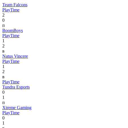
Team Falcons
PlayTime
2
0
п
BoomBoys
PlayTime
1
2
в
Natus Vincere
PlayTime
1
2
в
PlayTime
Tundra Esports
0
1
п
Xtreme Gaming
PlayTime
0
1