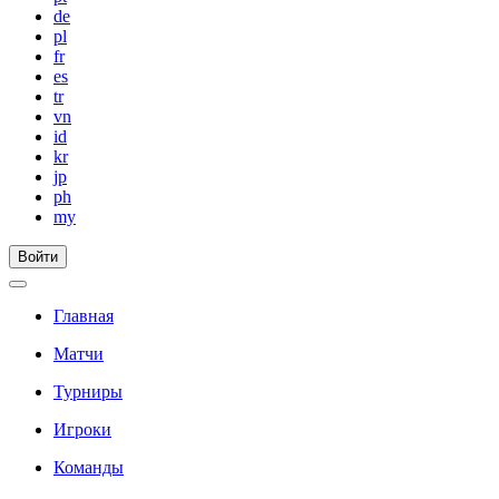
de
pl
fr
es
tr
vn
id
kr
jp
ph
my
Войти
Главная
Матчи
Турниры
Игроки
Команды