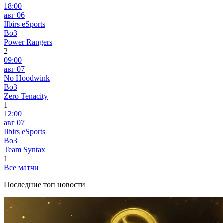
18:00
авг 06
Ilbirs eSports
Bo3
Power Rangers
2
09:00
авг 07
No Hoodwink
Bo3
Zero Tenacity
1
12:00
авг 07
Ilbirs eSports
Bo3
Team Syntax
1
Все матчи
Последние топ новости