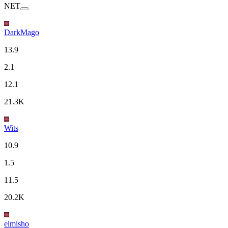
NET
DarkMago
13.9
2.1
12.1
21.3K
Wits
10.9
1.5
11.5
20.2K
elmisho