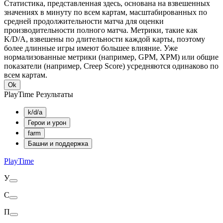
Статистика, представленная здесь, основана на взвешенных
значениях в минуту по всем картам, масштабированных по
средней продолжительности матча для оценки
производительности полного матча. Метрики, такие как
K/D/A, взвешены по длительности каждой карты, поэтому
более длинные игры имеют большее влияние. Уже
нормализованные метрики (например, GPM, XPM) или общие
показатели (например, Creep Score) усредняются одинаково по
всем картам.
Ok
PlayTime Результаты
k/d/a
Герои и урон
farm
Башни и поддержка
PlayTime
У
С
П