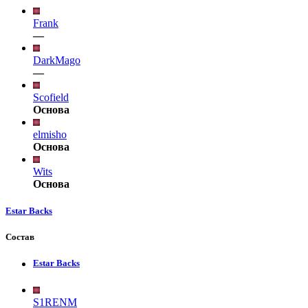
Frank
—
DarkMago
—
Scofield
Основа
elmisho
Основа
Wits
Основа
Estar Backs
Состав
Estar Backs
S1RENM