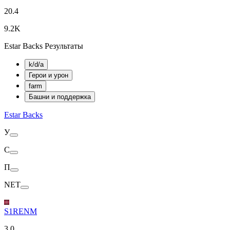
20.4
9.2K
Estar Backs Результаты
k/d/a
Герои и урон
farm
Башни и поддержка
Estar Backs
У
С
П
NET
S1RENM
3.0