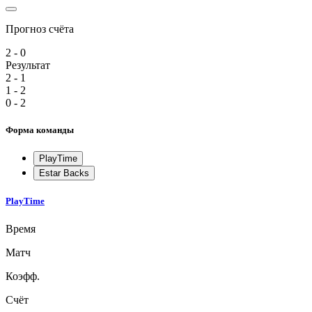
Прогноз счёта
2 - 0
Результат
2 - 1
1 - 2
0 - 2
Форма команды
PlayTime
Estar Backs
PlayTime
Время
Матч
Коэфф.
Счёт