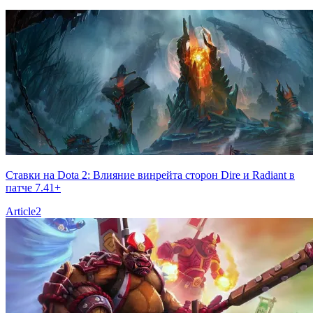
Ставки на Dota 2: Влияние винрейта сторон Dire и Radiant в
патче 7.41+
Article
2