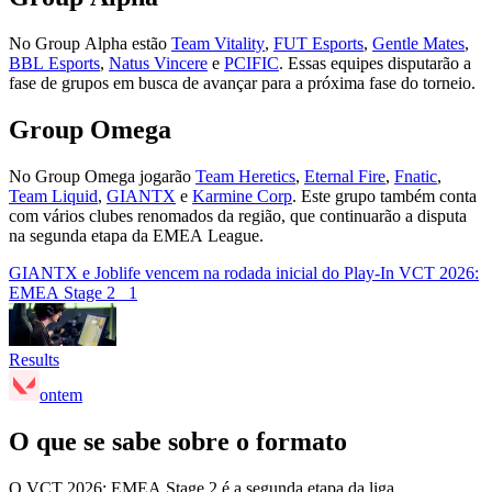
No Group Alpha estão
Team Vitality
,
FUT Esports
,
Gentle Mates
,
BBL Esports
,
Natus Vincere
e
PCIFIC
. Essas equipes disputarão a
fase de grupos em busca de avançar para a próxima fase do torneio.
Group Omega
No Group Omega jogarão
Team Heretics
,
Eternal Fire
,
Fnatic
,
Team Liquid
,
GIANTX
e
Karmine Corp
. Este grupo também conta
com vários clubes renomados da região, que continuarão a disputa
na segunda etapa da EMEA League.
GIANTX e Joblife vencem na rodada inicial do Play-In VCT 2026:
EMEA Stage 2
1
Results
ontem
O que se sabe sobre o formato
O VCT 2026: EMEA Stage 2 é a segunda etapa da liga