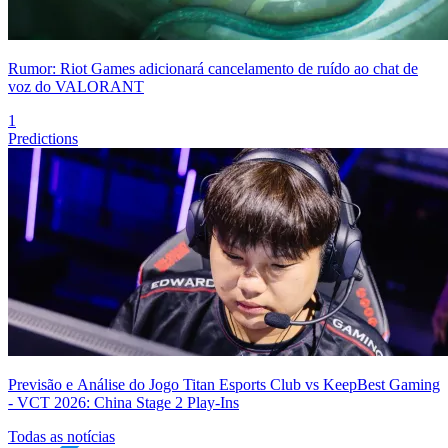
Rumor: Riot Games adicionará cancelamento de ruído ao chat de
voz do VALORANT
1
Predictions
Previsão e Análise do Jogo Titan Esports Club vs KeepBest Gaming
- VCT 2026: China Stage 2 Play-Ins
Todas as notícias