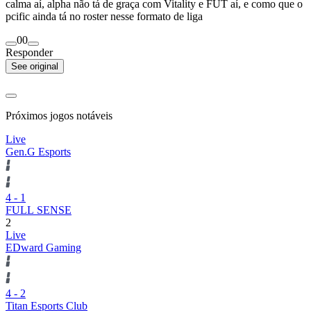
calma aí, alpha não tá de graça com Vitality e FUT aí, e como que o
pcific ainda tá no roster nesse formato de liga
0
0
Responder
See original
Próximos jogos notáveis
Live
Gen.G Esports
4
-
1
FULL SENSE
2
Live
EDward Gaming
4
-
2
Titan Esports Club