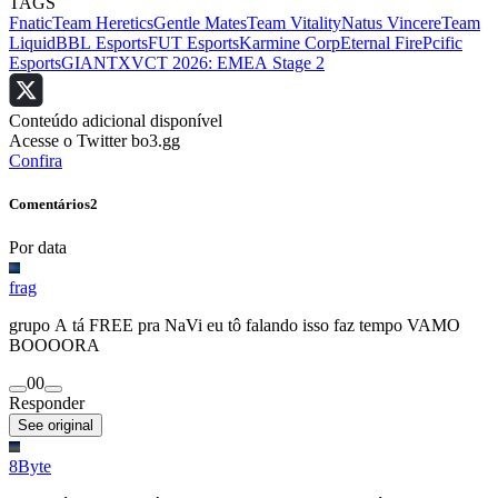
TAGS
Fnatic
Team Heretics
Gentle Mates
Team Vitality
Natus Vincere
Team
Liquid
BBL Esports
FUT Esports
Karmine Corp
Eternal Fire
Pcific
Esports
GIANTX
VCT 2026: EMEA Stage 2
Conteúdo adicional disponível
Acesse o Twitter bo3.gg
Confira
Comentários
2
Por data
frag
grupo A tá FREE pra NaVi eu tô falando isso faz tempo VAMO
BOOOORA
0
0
Responder
See original
8Byte