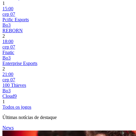
1
15:00
сер 07
Pcific Esports
Bo3
REBORN
2
18:00
сер 07
Fnatic
Bo3
Enterprise Esports
2
21:00
сер 07
100 Thieves
Bo3
Cloud9
1
Todos os jogos
Últimas notícias de destaque
News