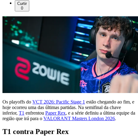
Curtir
0
Os playoffs do
VCT 2026: Pacific Stage 1
estão chegando ao fim, e
hoje ocorreu uma das últimas partidas. Na semifinal da chave
inferior,
T1
enfrentou
Paper Rex
, e a série definiu a última equipe da
região que irá para o
VALORANT Masters London 2026
.
T1 contra Paper Rex