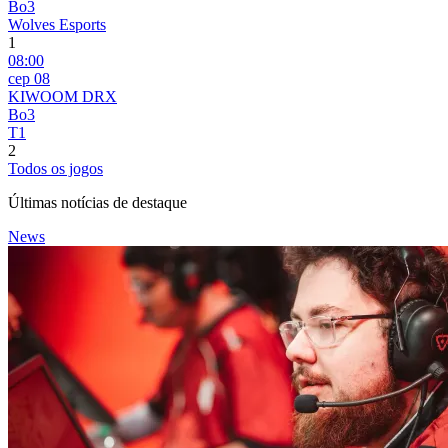
Bo3
Wolves Esports
1
08:00
сер 08
KIWOOM DRX
Bo3
T1
2
Todos os jogos
Últimas notícias de destaque
News