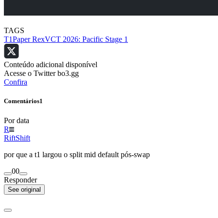
TAGS
T1
Paper Rex
VCT 2026: Pacific Stage 1
Conteúdo adicional disponível
Acesse o Twitter bo3.gg
Confira
Comentários
1
Por data
R
RiftShift
por que a t1 largou o split mid default pós-swap
0
0
Responder
See original