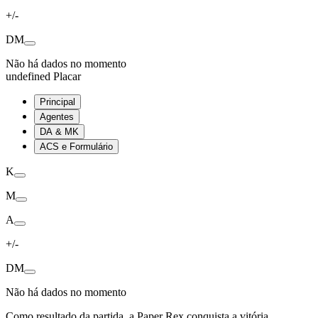
+/-
DM
Não há dados no momento
undefined Placar
Principal
Agentes
DA & MK
ACS e Formulário
K
M
A
+/-
DM
Não há dados no momento
Como resultado da partida, a Paper Rex conquista a vitória,