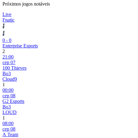
Próximos jogos notáveis
Live
Fnatic
0
-
0
Enterprise Esports
2
21:00
сер 07
100 Thieves
Bo3
Cloud9
1
00:00
сер 08
G2 Esports
Bo3
LOUD
1
08:00
сер 08
A Team