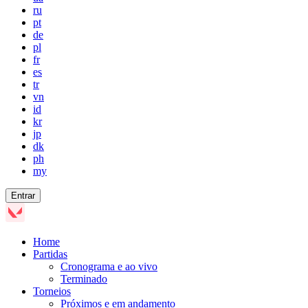
ru
pt
de
pl
fr
es
tr
vn
id
kr
jp
dk
ph
my
Entrar
Home
Partidas
Cronograma e ao vivo
Terminado
Torneios
Próximos e em andamento