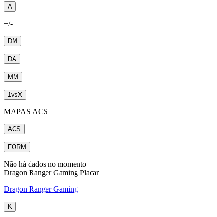
A
+/-
DM
DA
MM
1
vs
X
MAPAS ACS
ACS
FORM
Não há dados no momento
Dragon Ranger Gaming Placar
Dragon Ranger Gaming
K