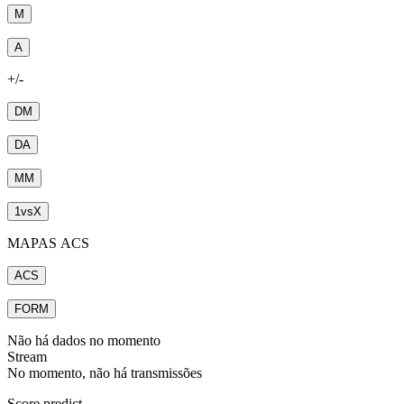
M
A
+/-
DM
DA
MM
1
vs
X
MAPAS ACS
ACS
FORM
Não há dados no momento
Stream
No momento, não há transmissões
Score predict