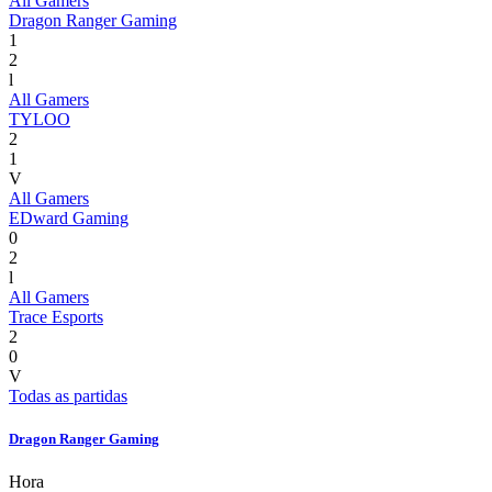
All Gamers
Dragon Ranger Gaming
1
2
l
All Gamers
TYLOO
2
1
V
All Gamers
EDward Gaming
0
2
l
All Gamers
Trace Esports
2
0
V
Todas as partidas
Dragon Ranger Gaming
Hora