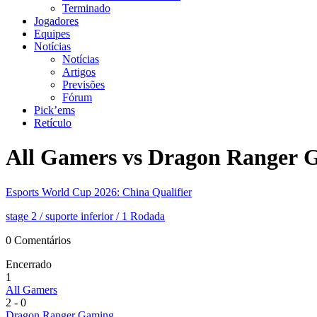
Terminado
Jogadores
Equipes
Notícias
Notícias
Artigos
Previsões
Fórum
Pick’ems
Retículo
Esports World Cup 2026: China Qualifier
stage 2
/ suporte inferior
/ 1 Rodada
0 Comentários
Encerrado
1
All Gamers
2
-
0
Dragon Ranger Gaming