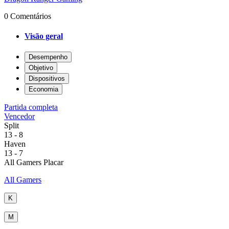
0 Comentários
Visão geral
Desempenho
Objetivo
Dispositivos
Economia
Partida completa
Vencedor
Split
13
-
8
Haven
13
-
7
All Gamers Placar
All Gamers
K
M