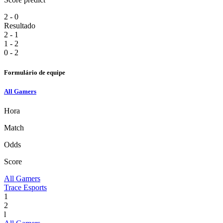
2 - 0
Resultado
2 - 1
1 - 2
0 - 2
Formulário de equipe
All Gamers
Hora
Match
Odds
Score
All Gamers
Trace Esports
1
2
l