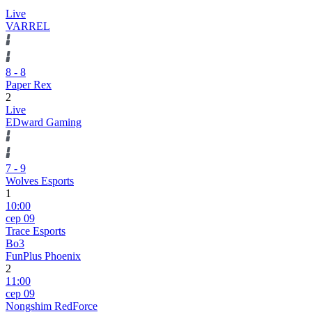
Live
VARREL
8
-
8
Paper Rex
2
Live
EDward Gaming
7
-
9
Wolves Esports
1
10:00
сер 09
Trace Esports
Bo3
FunPlus Phoenix
2
11:00
сер 09
Nongshim RedForce