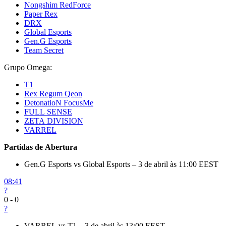
Nongshim RedForce
Paper Rex
DRX
Global Esports
Gen.G Esports
Team Secret
Grupo Omega:
T1
Rex Regum Qeon
DetonatioN FocusMe
FULL SENSE
ZETA DIVISION
VARREL
Partidas de Abertura
Gen.G Esports vs Global Esports – 3 de abril às 11:00 EEST
08:41
?
0
-
0
?
VARREL vs T1 – 3 de abril às 13:00 EEST