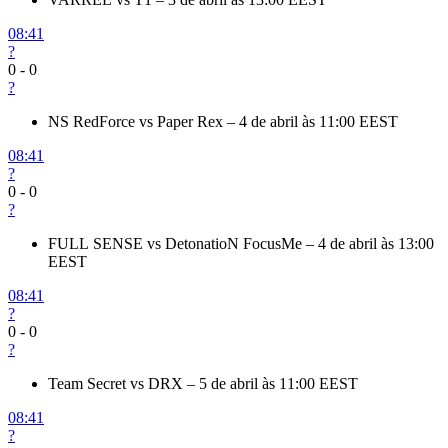
08:41
?
0
-
0
?
NS RedForce vs Paper Rex – 4 de abril às 11:00 EEST
08:41
?
0
-
0
?
FULL SENSE vs DetonatioN FocusMe – 4 de abril às 13:00
EEST
08:41
?
0
-
0
?
Team Secret vs DRX – 5 de abril às 11:00 EEST
08:41
?