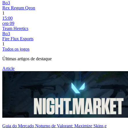
Bo3
Rex Regum Qeon
1
15:00
сер 09
Team Heretics
Bo3
Fire Flux Esports
1
Todos os jogos
Últimas artigos de destaque
Article
Guia do Mercado Noturno de Valorant: Maximize Skins e