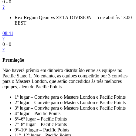
0
-
0
?
Rex Regum Qeon vs ZETA DIVISION – 5 de abril às 13:00
EEST
08:41
?
0
-
0
?
Premiação
Não haverá prêmio em dinheiro distribuído entre as equipes no
Pacific Stage 1. No entanto, as equipes competirão por 3 convites
para o Masters London, que serão concedidos às três melhores
equipes, além de Pacific Points.
1º lugar – Convite para o Masters London e Pacific Points
2º lugar – Convite para o Masters London e Pacific Points
3º lugar – Convite para o Masters London e Pacific Points
4º lugar – Pacific Points
5º–6º lugar – Pacific Points
7º–8º lugar – Pacific Points
9º–10º lugar – Pacific Points
11º–12º lugar – Pacific Points