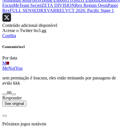
Nongshim RedForce
Global Esports
T1
Gen.G Esports
DetonatioN
FocusMe
Team Secret
ZETA DIVISION
Rex Regum Qeon
Paper
Rex
FULL SENSE
DRX
VARREL
VCT 2026: Pacific Stage 1
Conteúdo adicional disponível
Acesse o Twitter bo3.gg
Confira
Comentários
1
Por data
M
MeNotYou
sem premiação é loucura, eles estão treinando por passagens de
avião kkk
0
0
Responder
See original
Próximos jogos notáveis