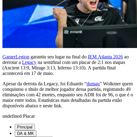
GamerLegion
garantiu seu lugar na final do
IEM Atlanta 2026
ao
derrotar a
Legacy
na semifinal com um placar de 2:1 nos mapas
(Ancient 13:9, Mirage 3:13, Inferno 13:10). A partida final
acontecerá em 17 de maio.
Apesar da derrota da Legacy, foi Eduardo “
dumau
” Wolkmer quem
conquistou o título de melhor jogador dessa partida, registrando 49
eliminações com 42 mortes, enquanto seu ADR foi de 96, o que é o
maior entre todos. Estatísticas mais detalhadas da partida estão
disponíveis abaixo e neste link.
undefined Placar
Principal
DA & MK