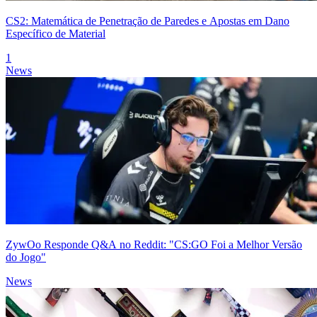
CS2: Matemática de Penetração de Paredes e Apostas em Dano
Específico de Material
1
News
ZywOo Responde Q&A no Reddit: "CS:GO Foi a Melhor Versão
do Jogo"
News