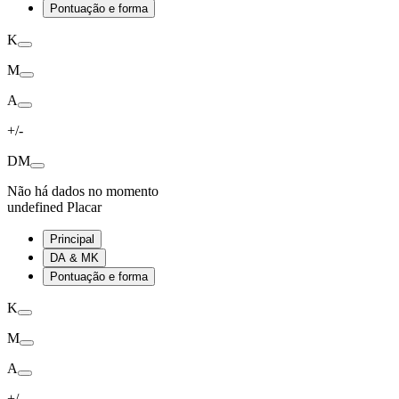
Pontuação e forma
K
M
A
+/-
DM
Não há dados no momento
undefined Placar
Principal
DA & MK
Pontuação e forma
K
M
A
+/-