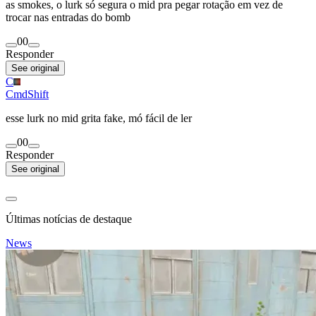
as smokes, o lurk só segura o mid pra pegar rotação em vez de
trocar nas entradas do bomb
0
0
Responder
See original
C
CmdShift
esse lurk no mid grita fake, mó fácil de ler
0
0
Responder
See original
Últimas notícias de destaque
News