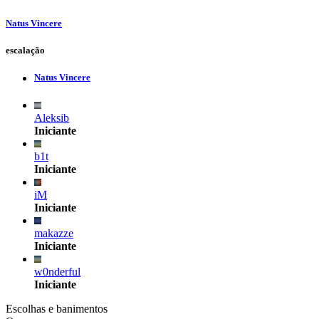
Natus Vincere
escalação
Natus Vincere
Aleksib
Iniciante
b1t
Iniciante
iM
Iniciante
makazze
Iniciante
w0nderful
Iniciante
Escolhas e banimentos