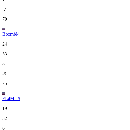
-7
70
Boombl4
24
33
8
-9
75
FL4MUS
19
32
6