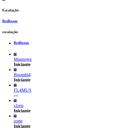
Escalação
BetBoom
escalação
BetBoom
Magnojez
Iniciante
Boombl4
Iniciante
FL4MUS
—
s1ren
Iniciante
zorte
Iniciante