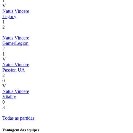
1
V
Natus Vincere
Legacy
1
2
l
Natus Vincere
GamerLegion
2
1
V
Natus Vincere
Passion UA
2
0
V
Natus Vincere
Vitality
0
3
l
Todas as partidas
Vantagem das equipes