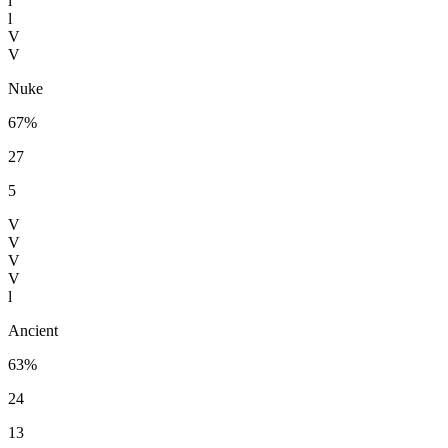
l
l
V
V
Nuke
67%
27
5
V
V
V
V
l
Ancient
63%
24
13