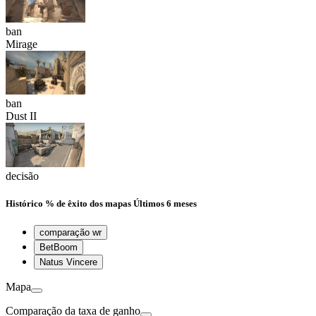
ban
Mirage
ban
Dust II
decisão
Histórico
% de êxito dos mapas
Últimos 6 meses
comparação wr
BetBoom
Natus Vincere
Mapa
Comparação da taxa de ganho