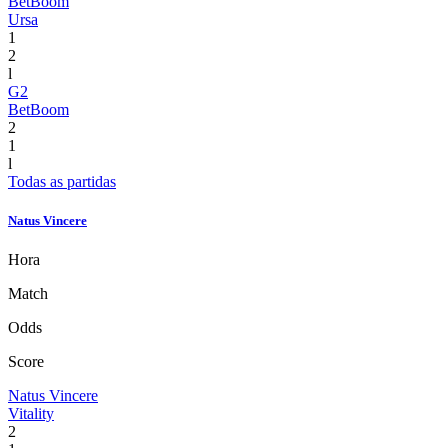
BetBoom
Ursa
1
2
l
G2
BetBoom
2
1
l
Todas as partidas
Natus Vincere
Hora
Match
Odds
Score
Natus Vincere
Vitality
2