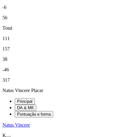
-6
56
Total
111
157
38
-46
317
Natus Vincere Placar
Principal
DA & MK
Pontuação e forma
Natus Vincere
K