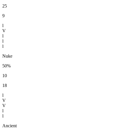
25
9
l
V
l
l
l
Nuke
50%
10
18
l
V
V
l
l
Ancient