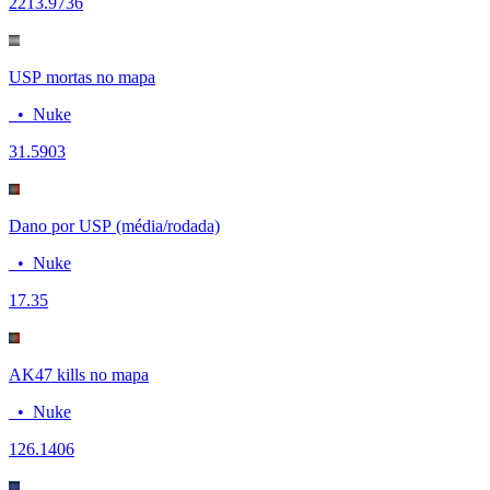
22
13.9736
USP mortas no mapa
•
Nuke
3
1.5903
Dano por USP (média/rodada)
•
Nuke
17.3
5
AK47 kills no mapa
•
Nuke
12
6.1406