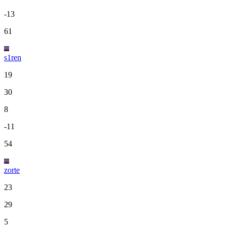
-13
61
s1ren
19
30
8
-11
54
zorte
23
29
5