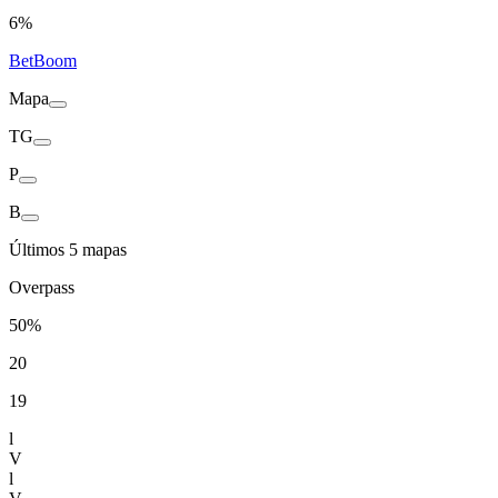
6%
BetBoom
Mapa
TG
P
B
Últimos 5 mapas
Overpass
50%
20
19
l
V
l