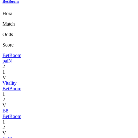
BetBoom
Hora
Match
Odds
Score
BetBoom
paiN
2
1
V
Vitality
BetBoom
1
2
V
B8
BetBoom
1
2
V