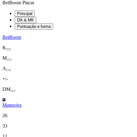
BetBoom Placar
Principal
DA & MK
Pontuação e forma
BetBoom
K
M
A
+/-
DM
Magnojez
26
33
11