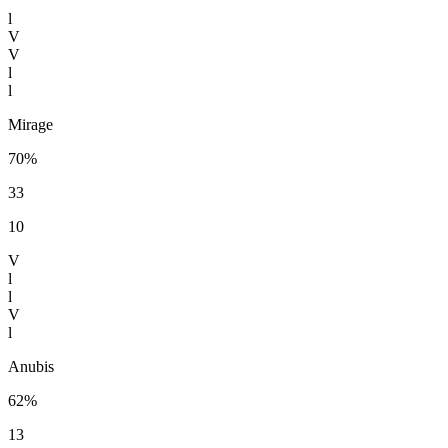
l
V
V
l
l
Mirage
70%
33
10
V
l
l
V
l
Anubis
62%
13