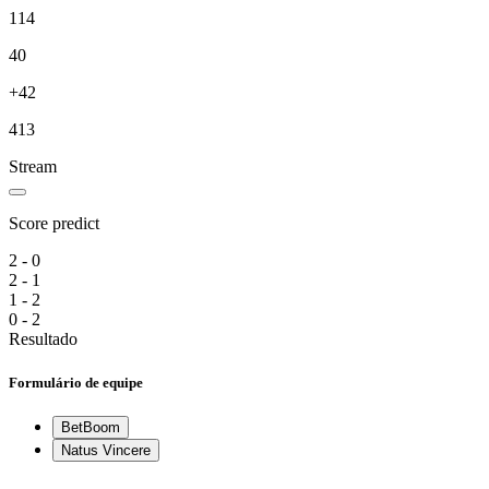
114
40
+42
413
Stream
Score predict
2 - 0
2 - 1
1 - 2
0 - 2
Resultado
Formulário de equipe
BetBoom
Natus Vincere