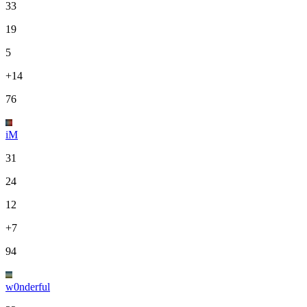
33
19
5
+14
76
iM
31
24
12
+7
94
w0nderful