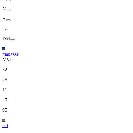
M
A
+/-
DM
makazze
MVP
32
25
11
+7
95
b1t