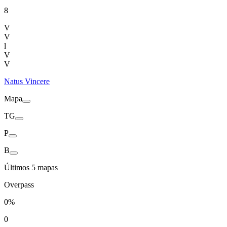
8
V
V
l
V
V
Natus Vincere
Mapa
TG
P
B
Últimos 5 mapas
Overpass
0%
0