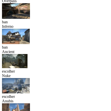
Overpass
ban
Inferno
ban
Ancient
escolher
Nuke
escolher
Anubis