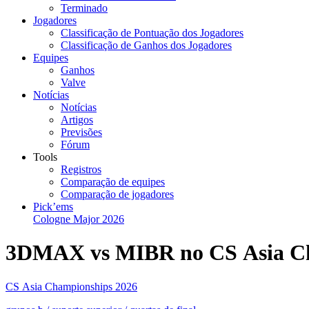
Terminado
Jogadores
Classificação de Pontuação dos Jogadores
Classificação de Ganhos dos Jogadores
Equipes
Ganhos
Valve
Notícias
Notícias
Artigos
Previsões
Fórum
Tools
Registros
Comparação de equipes
Comparação de jogadores
Pick’ems
Cologne Major 2026
3DMAX vs MIBR no CS Asia Ch
CS Asia Championships 2026