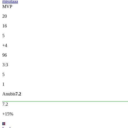
misutaaa
MVP
20
16
5
+4
96
3:3
5
1
Anubis
7.2
7.2
+15%