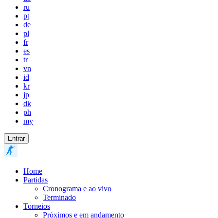
ru
pt
de
pl
fr
es
tr
vn
id
kr
jp
dk
ph
my
Entrar
Home
Partidas
Cronograma e ao vivo
Terminado
Torneios
Próximos e em andamento