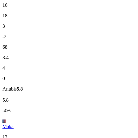
16
18
3
-2
68
3:4
4
0
Anubis
5.8
5.8
-4%
Maka
12