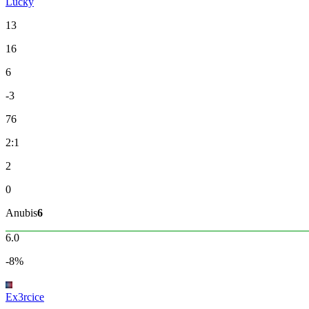
Lucky
13
16
6
-3
76
2:1
2
0
Anubis
6
6.0
-8%
Ex3rcice