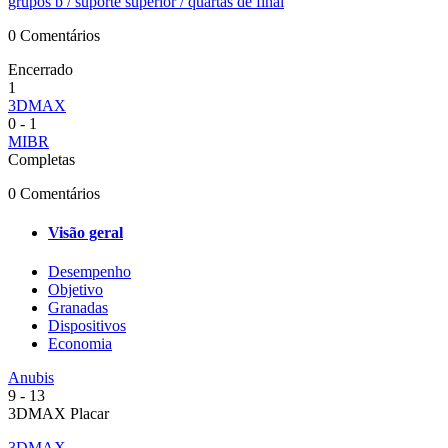
grupos b
/ suporte superior
/ quartas de final
0 Comentários
Encerrado
1
3DMAX
0
-
1
MIBR
Completas
0 Comentários
Visão geral
Desempenho
Objetivo
Granadas
Dispositivos
Economia
Anubis
9
-
13
3DMAX Placar
3DMAX