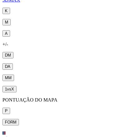
K
M
A
+/-
DM
DA
MM
1
vs
X
PONTUAÇÃO DO MAPA
P
FORM