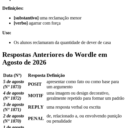
Definições:
[substantivo]
uma reclamação menor
[verbo]
agarrar com força
Uso:
Os alunos reclamaram da quantidade de dever de casa
Respostas Anteriores do Wordle em
Agosto de 2026
Data (Nº)
Resposta
Definição
5 de agosto
apresentar como fato ou como base para
POSIT
(Nº 1873)
um argumento
4 de agosto
uma imagem ou design decorativo,
MOTIF
(Nº 1872)
geralmente repetido para formar um padrão
3 de agosto
REPLY
uma resposta verbal ou escrita
(Nº 1871)
2 de agosto
de, relacionado a, ou envolvendo punição
PENAL
(Nº 1870)
ou penalidade
1 de agosto