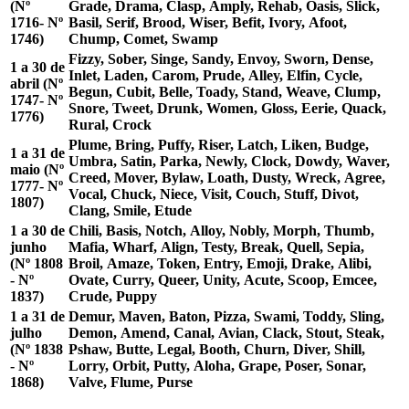
(Nº
Grade, Drama, Clasp, Amply, Rehab, Oasis, Slick,
1716- Nº
Basil, Serif, Brood, Wiser, Befit, Ivory, Afoot,
1746)
Chump, Comet, Swamp
Fizzy, Sober, Singe, Sandy, Envoy, Sworn, Dense,
1 a 30 de
Inlet, Laden, Carom, Prude, Alley, Elfin, Cycle,
abril (Nº
Begun, Cubit, Belle, Toady, Stand, Weave, Clump,
1747- Nº
Snore, Tweet, Drunk, Women, Gloss, Eerie, Quack,
1776)
Rural, Crock
Plume, Bring, Puffy, Riser, Latch, Liken, Budge,
1 a 31 de
Umbra, Satin, Parka, Newly, Clock, Dowdy, Waver,
maio (Nº
Creed, Mover, Bylaw, Loath, Dusty, Wreck, Agree,
1777- Nº
Vocal, Chuck, Niece, Visit, Couch, Stuff, Divot,
1807)
Clang, Smile, Etude
1 a 30 de
Chili, Basis, Notch, Alloy, Nobly, Morph, Thumb,
junho
Mafia, Wharf, Align, Testy, Break, Quell, Sepia,
(Nº 1808
Broil, Amaze, Token, Entry, Emoji, Drake, Alibi,
- Nº
Ovate, Curry, Queer, Unity, Acute, Scoop, Emcee,
1837)
Crude, Puppy
1 a 31 de
Demur, Maven, Baton, Pizza, Swami, Toddy, Sling,
julho
Demon, Amend, Canal, Avian, Clack, Stout, Steak,
(Nº 1838
Pshaw, Butte, Legal, Booth, Churn, Diver, Shill,
- Nº
Lorry, Orbit, Putty, Aloha, Grape, Poser, Sonar,
1868)
Valve, Flume, Purse