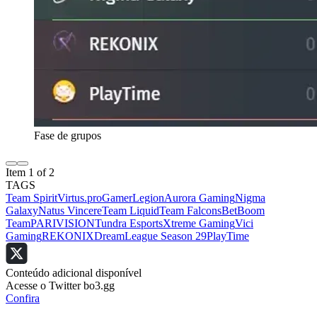
Fase de grupos
Item 1 of 2
TAGS
Team Spirit
Virtus.pro
GamerLegion
Aurora Gaming
Nigma
Galaxy
Natus Vincere
Team Liquid
Team Falcons
BetBoom
Team
PARIVISION
Tundra Esports
Xtreme Gaming
Vici
Gaming
REKONIX
DreamLeague Season 29
PlayTime
Conteúdo adicional disponível
Acesse o Twitter bo3.gg
Confira