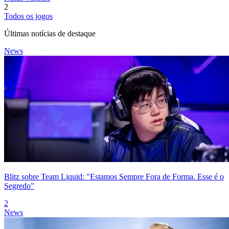
2
Todos os jogos
Últimas notícias de destaque
News
Blitz sobre Team Liquid: "Estamos Sempre Fora de Forma. Esse é o
Segredo"
2
News