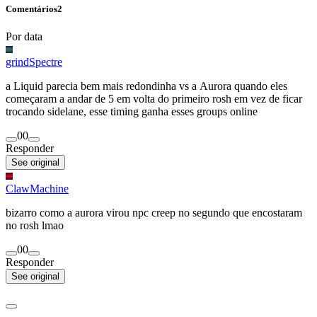
Comentários
2
Por data
grindSpectre
a Liquid parecia bem mais redondinha vs a Aurora quando eles
começaram a andar de 5 em volta do primeiro rosh em vez de ficar
trocando sidelane, esse timing ganha esses groups online
0
0
Responder
See original
ClawMachine
bizarro como a aurora virou npc creep no segundo que encostaram
no rosh lmao
0
0
Responder
See original