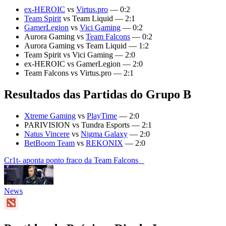
ex-HEROIC
vs
Virtus.pro
— 0:2
Team Spirit
vs Team Liquid — 2:1
GamerLegion
vs
Vici Gaming
— 0:2
Aurora Gaming vs
Team Falcons
— 0:2
Aurora Gaming vs Team Liquid — 1:2
Team Spirit vs Vici Gaming — 2:0
ex-HEROIC vs GamerLegion — 2:0
Team Falcons vs Virtus.pro — 2:1
Resultados das Partidas do Grupo B
Xtreme Gaming
vs
PlayTime
— 2:0
PARIVISION vs Tundra Esports — 2:1
Natus Vincere
vs
Nigma Galaxy
— 2:0
BetBoom Team
vs
REKONIX
— 2:0
Cr1t- aponta ponto fraco da Team Falcons
News