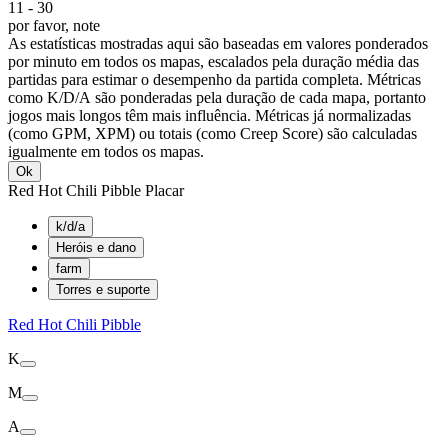
11
-
30
por favor, note
As estatísticas mostradas aqui são baseadas em valores ponderados
por minuto em todos os mapas, escalados pela duração média das
partidas para estimar o desempenho da partida completa. Métricas
como K/D/A são ponderadas pela duração de cada mapa, portanto
jogos mais longos têm mais influência. Métricas já normalizadas
(como GPM, XPM) ou totais (como Creep Score) são calculadas
igualmente em todos os mapas.
Ok
Red Hot Chili Pibble Placar
k/d/a
Heróis e dano
farm
Torres e suporte
Red Hot Chili Pibble
K
M
A