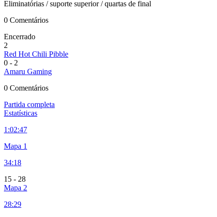
Eliminatórias
/ suporte superior
/ quartas de final
0 Comentários
Encerrado
2
Red Hot Chili Pibble
0
-
2
Amaru Gaming
0 Comentários
Partida completa
Estatísticas
1:
02:47
Mapa 1
34:18
15
-
28
Mapa 2
28:29