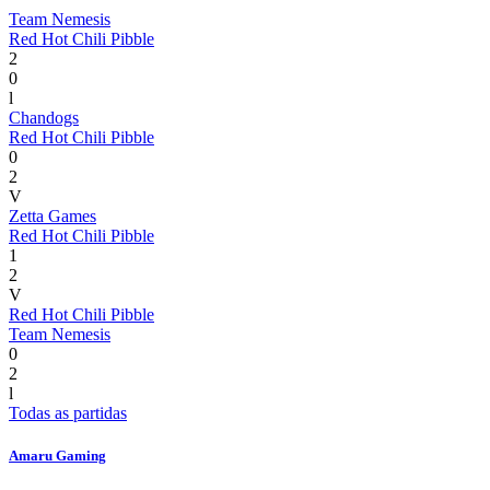
Team Nemesis
Red Hot Chili Pibble
2
0
l
Chandogs
Red Hot Chili Pibble
0
2
V
Zetta Games
Red Hot Chili Pibble
1
2
V
Red Hot Chili Pibble
Team Nemesis
0
2
l
Todas as partidas
Amaru Gaming