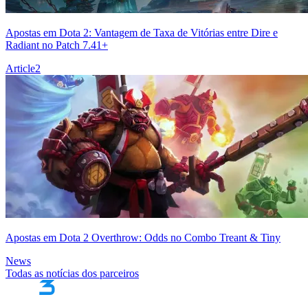
Apostas em Dota 2: Vantagem de Taxa de Vitórias entre Dire e
Radiant no Patch 7.41+
Article
2
Apostas em Dota 2 Overthrow: Odds no Combo Treant & Tiny
News
Todas as notícias dos parceiros