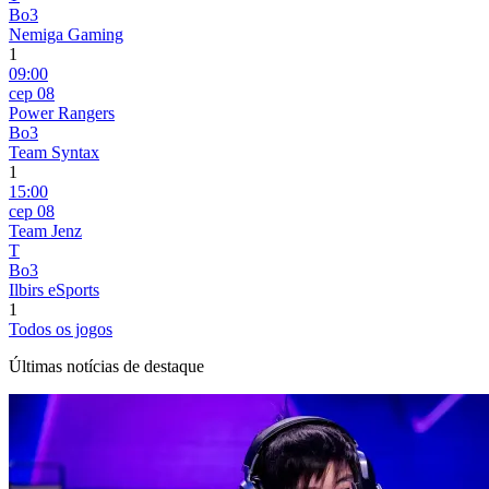
Bo3
Nemiga Gaming
1
09:00
сер 08
Power Rangers
Bo3
Team Syntax
1
15:00
сер 08
Team Jenz
T
Bo3
Ilbirs eSports
1
Todos os jogos
Últimas notícias de destaque