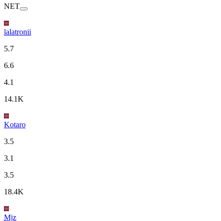
NET
lalatronii
5.7
6.6
4.1
14.1K
Kotaro
3.5
3.1
3.5
18.4K
Mjz