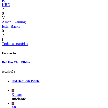
K
KRD
2
0
V
Amaru Gaming
Estar Backs
0
2
l
Todas as partidas
Escalação
Red Hot Chili Pibble
escalação
Red Hot Chili Pibble
Kotaro
Iniciante
Mjz