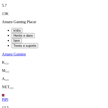
5.7
13K
Amaru Gaming Placar
k/d/a
Heróis e dano
farm
Torres e suporte
Amaru Gaming
K
M
A
NET
PiPi
13.5