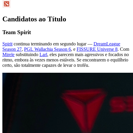
Candidatos ao Título
Team Spirit
Spirit
continua terminando em segundo lugar —
DreamLeague
Season 27
,
PGL Wallachia Season 6
, e
FISSURE Universe 8
. Com
Mirele
substituindo
Larl
, eles parecem mais agressivos e focados no
ritmo, embora às vezes menos estáveis. Se encontrarem o equilíbrio
certo, são totalmente capazes de levar o troféu.