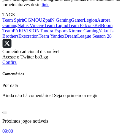
torneio através deste
link
.
TAGS
Team Spirit
OG
MOUZ
paiN Gaming
GamerLegion
Aurora
Gaming
Natus Vincere
Team Liquid
Team Falcons
BetBoom
Team
PARIVISION
Tundra Esports
Xtreme Gaming
Yakult's
Brothers
Execration
Team Yandex
DreamLeague Season 28
Conteúdo adicional disponível
Acesse o Twitter bo3.gg
Confira
Comentários
Por data
Ainda não há comentários! Seja o primeiro a reagir
Próximos jogos notáveis
09:00