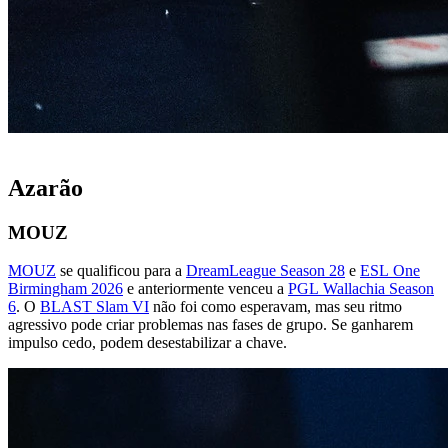
Azarão
MOUZ
MOUZ
se qualificou para a
DreamLeague Season 28
e
ESL One
Birmingham 2026
e anteriormente venceu a
PGL Wallachia Season
6
. O
BLAST Slam VI
não foi como esperavam, mas seu ritmo
agressivo pode criar problemas nas fases de grupo. Se ganharem
impulso cedo, podem desestabilizar a chave.