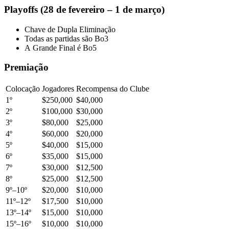
Playoffs (28 de fevereiro – 1 de março)
Chave de Dupla Eliminação
Todas as partidas são Bo3
A Grande Final é Bo5
Premiação
Colocação
Jogadores
Recompensa do Clube
1º
$250,000
$40,000
2º
$100,000
$30,000
3º
$80,000
$25,000
4º
$60,000
$20,000
5º
$40,000
$15,000
6º
$35,000
$15,000
7º
$30,000
$12,500
8º
$25,000
$12,500
9º–10º
$20,000
$10,000
11º–12º
$17,500
$10,000
13º–14º
$15,000
$10,000
15º–16º
$10,000
$10,000