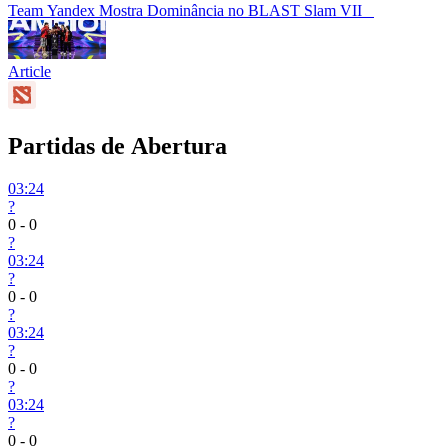
Team Yandex Mostra Dominância no BLAST Slam VII
Article
Partidas de Abertura
03:24
?
0
-
0
?
03:24
?
0
-
0
?
03:24
?
0
-
0
?
03:24
?
0
-
0