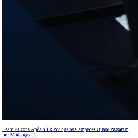
Team Falcons Após o TI: Por que os Campeões Quase Passaram
por Mudanças
1