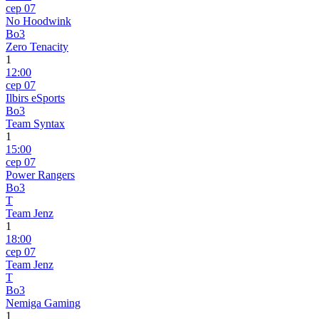
сер 07
No Hoodwink
Bo3
Zero Tenacity
1
12:00
сер 07
Ilbirs eSports
Bo3
Team Syntax
1
15:00
сер 07
Power Rangers
Bo3
T
Team Jenz
1
18:00
сер 07
Team Jenz
T
Bo3
Nemiga Gaming
1