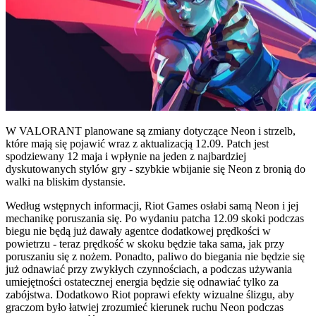
W VALORANT planowane są zmiany dotyczące Neon i strzelb,
które mają się pojawić wraz z aktualizacją 12.09. Patch jest
spodziewany 12 maja i wpłynie na jeden z najbardziej
dyskutowanych stylów gry - szybkie wbijanie się Neon z bronią do
walki na bliskim dystansie.
Według wstępnych informacji, Riot Games osłabi samą Neon i jej
mechanikę poruszania się. Po wydaniu patcha 12.09 skoki podczas
biegu nie będą już dawały agentce dodatkowej prędkości w
powietrzu - teraz prędkość w skoku będzie taka sama, jak przy
poruszaniu się z nożem. Ponadto, paliwo do biegania nie będzie się
już odnawiać przy zwykłych czynnościach, a podczas używania
umiejętności ostatecznej energia będzie się odnawiać tylko za
zabójstwa. Dodatkowo Riot poprawi efekty wizualne ślizgu, aby
graczom było łatwiej zrozumieć kierunek ruchu Neon podczas