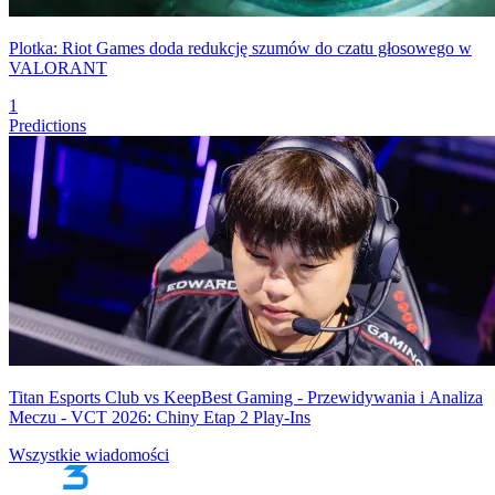
Plotka: Riot Games doda redukcję szumów do czatu głosowego w
VALORANT
1
Predictions
Titan Esports Club vs KeepBest Gaming - Przewidywania i Analiza
Meczu - VCT 2026: Chiny Etap 2 Play-Ins
Wszystkie wiadomości