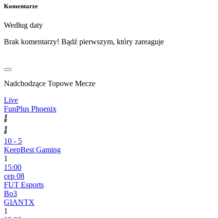
Komentarze
Według daty
Brak komentarzy! Bądź pierwszym, który zareaguje
Nadchodzące Topowe Mecze
Live
FunPlus Phoenix
10
-
5
KeepBest Gaming
1
15:00
сер 08
FUT Esports
Bo3
GIANTX
1