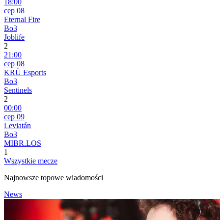
18:00
сер 08
Eternal Fire
Bo3
Joblife
2
21:00
сер 08
KRÜ Esports
Bo3
Sentinels
2
00:00
сер 09
Leviatán
Bo3
MIBR.LOS
1
Wszystkie mecze
Najnowsze topowe wiadomości
News