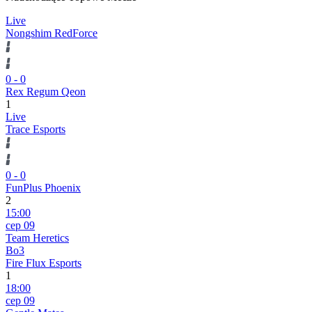
Live
Nongshim RedForce
0
-
0
Rex Regum Qeon
1
Live
Trace Esports
0
-
0
FunPlus Phoenix
2
15:00
сер 09
Team Heretics
Bo3
Fire Flux Esports
1
18:00
сер 09