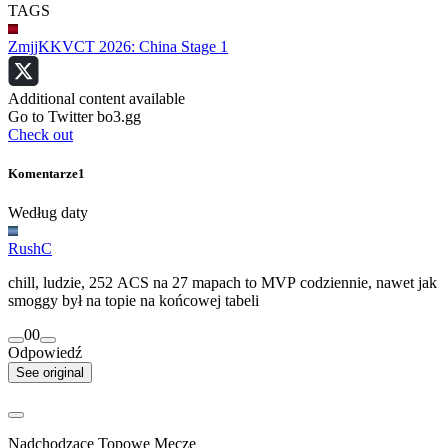
TAGS
ZmjjKK
VCT 2026: China Stage 1
Additional content available
Go to Twitter bo3.gg
Check out
Komentarze
1
Według daty
RushC
chill, ludzie, 252 ACS na 27 mapach to MVP codziennie, nawet jak
smoggy był na topie na końcowej tabeli
0
0
Odpowiedź
See original
Nadchodzące Topowe Mecze