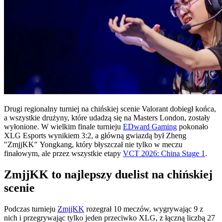
Drugi regionalny turniej na chińskiej scenie Valorant dobiegł końca,
a wszystkie drużyny, które udadzą się na Masters London, zostały
wyłonione. W wielkim finale turnieju
EDward Gaming
pokonało
XLG Esports wynikiem 3:2, a główną gwiazdą był Zheng
"ZmjjKK" Yongkang, który błyszczał nie tylko w meczu
finałowym, ale przez wszystkie etapy
VCT 2026: China Stage 1
.
ZmjjKK to najlepszy duelist na chińskiej
scenie
Podczas turnieju
ZmjjKK
rozegrał 10 meczów, wygrywając 9 z
nich i przegrywając tylko jeden przeciwko XLG, z łączną liczbą 27