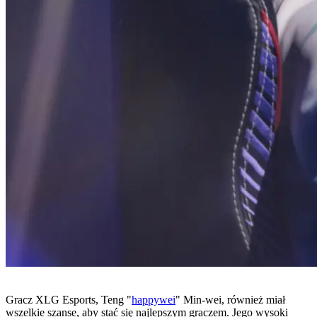
Gracz XLG Esports, Teng "
happywei
" Min-wei, również miał
wszelkie szanse, aby stać się najlepszym graczem. Jego wysoki