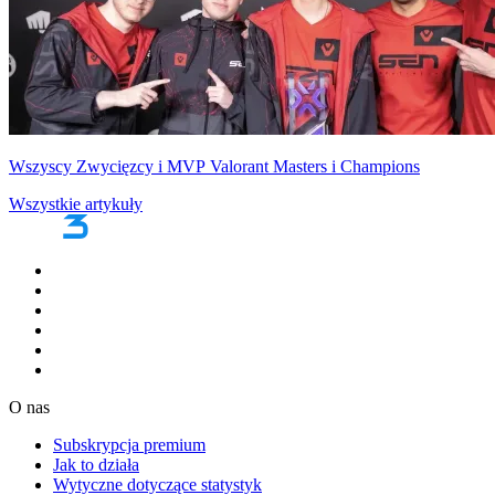
Wszyscy Zwycięzcy i MVP Valorant Masters i Champions
Wszystkie artykuły
O nas
Subskrypcja premium
Jak to działa
Wytyczne dotyczące statystyk