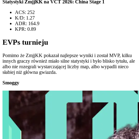
Statystyki ZmjjKK na VCT 2026: China Stage 1
ACS: 252
K/D: 1.27
ADR: 164.9
KPR: 0.89
EVPs turnieju
Pomimo że ZmjjKK pokazał najlepsze wyniki i został MVP, kilku
innych graczy również miało silne statystyki i było blisko tytułu, ale
albo nie rozegrali wystarczającej liczby map, albo wypadli nieco
słabiej niż główna gwiazda.
Smoggy