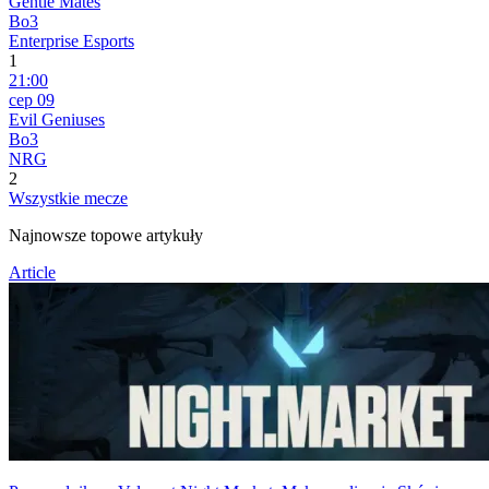
Gentle Mates
Bo3
Enterprise Esports
1
21:00
сер 09
Evil Geniuses
Bo3
NRG
2
Wszystkie mecze
Najnowsze topowe artykuły
Article