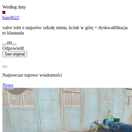
Według daty
hazel022
valve robi z majorów szkołę mimu, kciuk w górę = dyskwalifikacja
to klaunada
0
0
Odpowiedź
See original
Najnowsze topowe wiadomości
News