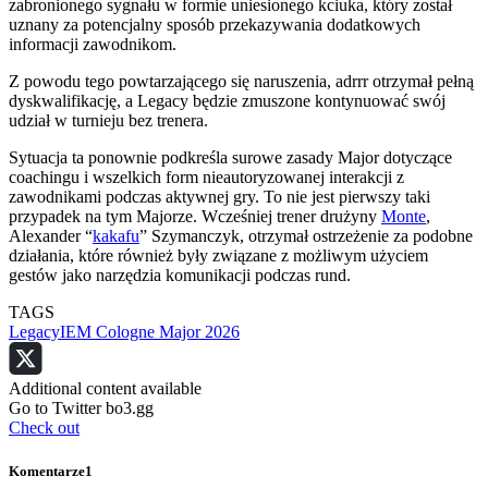
zabronionego sygnału w formie uniesionego kciuka, który został
uznany za potencjalny sposób przekazywania dodatkowych
informacji zawodnikom.
Z powodu tego powtarzającego się naruszenia, adrrr otrzymał pełną
dyskwalifikację, a Legacy będzie zmuszone kontynuować swój
udział w turnieju bez trenera.
Sytuacja ta ponownie podkreśla surowe zasady Major dotyczące
coachingu i wszelkich form nieautoryzowanej interakcji z
zawodnikami podczas aktywnej gry. To nie jest pierwszy taki
przypadek na tym Majorze. Wcześniej trener drużyny
Monte
,
Alexander “
kakafu
” Szymanczyk, otrzymał ostrzeżenie za podobne
działania, które również były związane z możliwym użyciem
gestów jako narzędzia komunikacji podczas rund.
TAGS
Legacy
IEM Cologne Major 2026
Additional content available
Go to Twitter bo3.gg
Check out
Komentarze
1