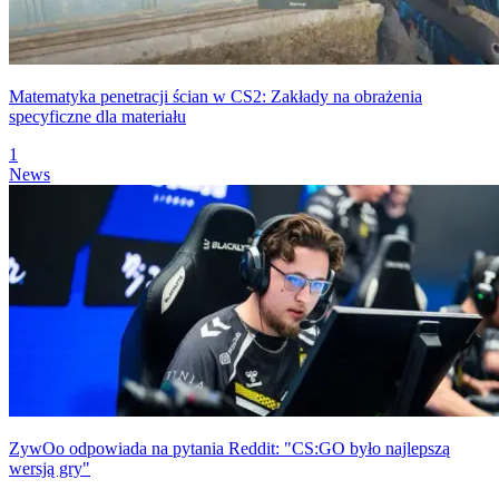
Matematyka penetracji ścian w CS2: Zakłady na obrażenia
specyficzne dla materiału
1
News
ZywOo odpowiada na pytania Reddit: "CS:GO było najlepszą
wersją gry"