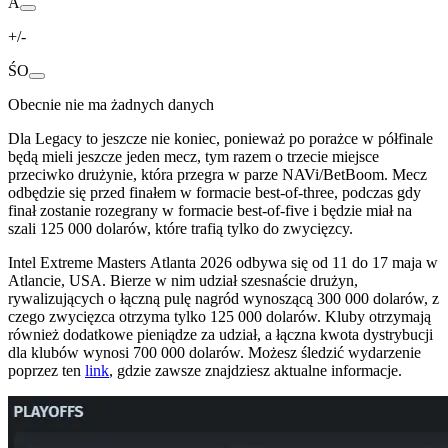
A
+/-
ŚO
Obecnie nie ma żadnych danych
Dla Legacy to jeszcze nie koniec, ponieważ po porażce w półfinale
będą mieli jeszcze jeden mecz, tym razem o trzecie miejsce
przeciwko drużynie, która przegra w parze NAVi/BetBoom. Mecz
odbędzie się przed finałem w formacie best-of-three, podczas gdy
finał zostanie rozegrany w formacie best-of-five i będzie miał na
szali 125 000 dolarów, które trafią tylko do zwycięzcy.
Intel Extreme Masters Atlanta 2026 odbywa się od 11 do 17 maja w
Atlancie, USA. Bierze w nim udział szesnaście drużyn,
rywalizujących o łączną pulę nagród wynoszącą 300 000 dolarów, z
czego zwycięzca otrzyma tylko 125 000 dolarów. Kluby otrzymają
również dodatkowe pieniądze za udział, a łączna kwota dystrybucji
dla klubów wynosi 700 000 dolarów. Możesz śledzić wydarzenie
poprzez ten
link
, gdzie zawsze znajdziesz aktualne informacje.