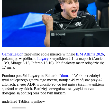
GamerLegion
zapewniło sobie miejsce w finale
IEM Atlanta 2026
,
pokonując w półfinale
Legacy
z wynikiem 2:1 na mapach (Ancient
13:9, Mirage 3:13, Inferno 13:10). Ich finałowy mecz odbędzie się
17 maja.
Pomimo porażki Legacy, to Eduardo “
dumau
” Wolkmer zdobył
tytuł najlepszego gracza tego meczu, notując 49 zabójstw przy 42
zgonach, a jego ADR wynosiło 96, co jest najwyższym wynikiem
spośród wszystkich. Bardziej szczegółowe statystyki meczu
dostępne są poniżej oraz pod tym linkiem.
undefined Tablica wyników