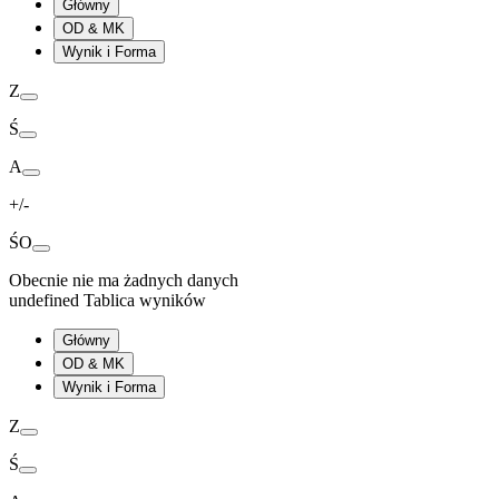
Główny
OD & MK
Wynik i Forma
Z
Ś
A
+/-
ŚO
Obecnie nie ma żadnych danych
undefined Tablica wyników
Główny
OD & MK
Wynik i Forma
Z
Ś