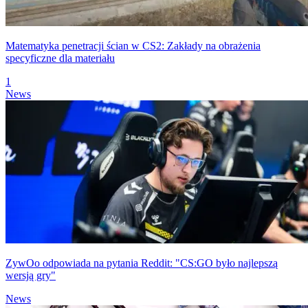
Matematyka penetracji ścian w CS2: Zakłady na obrażenia
specyficzne dla materiału
1
News
ZywOo odpowiada na pytania Reddit: "CS:GO było najlepszą
wersją gry"
News