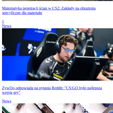
Matematyka penetracji ścian w CS2: Zakłady na obrażenia
specyficzne dla materiału
1
News
ZywOo odpowiada na pytania Reddit: "CS:GO było najlepszą
wersją gry"
News