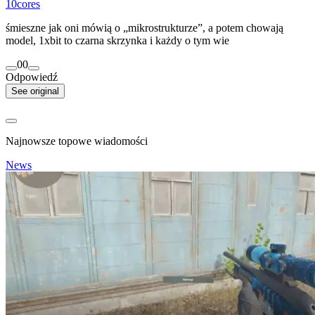
10cores
śmieszne jak oni mówią o „mikrostrukturze”, a potem chowają
model, 1xbit to czarna skrzynka i każdy o tym wie
0
0
Odpowiedź
See original
Najnowsze topowe wiadomości
News