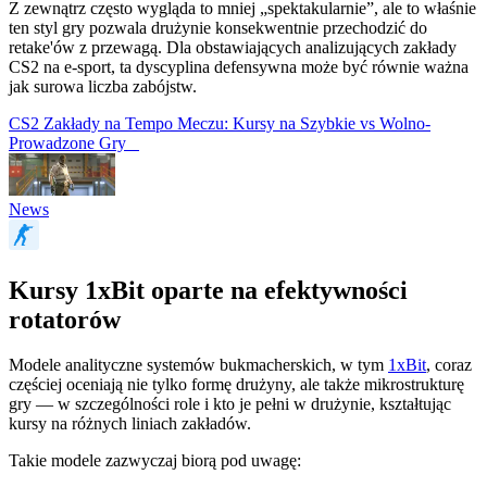
Z zewnątrz często wygląda to mniej „spektakularnie”, ale to właśnie
ten styl gry pozwala drużynie konsekwentnie przechodzić do
retake'ów z przewagą. Dla obstawiających analizujących zakłady
CS2 na e-sport, ta dyscyplina defensywna może być równie ważna
jak surowa liczba zabójstw.
CS2 Zakłady na Tempo Meczu: Kursy na Szybkie vs Wolno-
Prowadzone Gry
News
Kursy 1xBit oparte na efektywności
rotatorów
Modele analityczne systemów bukmacherskich, w tym
1xBit
, coraz
częściej oceniają nie tylko formę drużyny, ale także mikrostrukturę
gry — w szczególności role i kto je pełni w drużynie, kształtując
kursy na różnych liniach zakładów.
Takie modele zazwyczaj biorą pod uwagę: