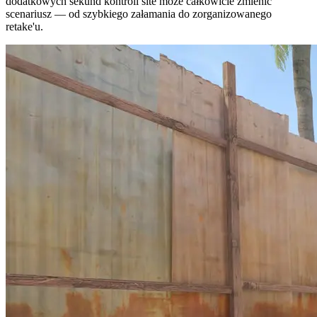
dodatkowych sekund kontroli site może całkowicie zmienić
scenariusz — od szybkiego załamania do zorganizowanego
retake'u.