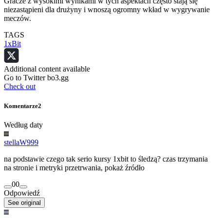
Gracze z wysokimi wynikami w tych aspektach często stają się
niezastąpieni dla drużyny i wnoszą ogromny wkład w wygrywanie
meczów.
TAGS
1xBit
Additional content available
Go to Twitter bo3.gg
Check out
Komentarze
2
Według daty
stellaW999
na podstawie czego tak serio kursy 1xbit to śledzą? czas trzymania
na stronie i metryki przetrwania, pokaż źródło
0
0
Odpowiedź
See original