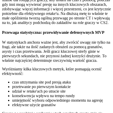
gdy inni mogą wywierać presję na innych kluczowych obszarach,
zdobywając więcej informacji i więcej przestrzeni, co jest krytycznie
potrzebne dla efektywnego retake'u. Na dłuższą metę to właśnie te
małe opóźnienia tworzą ogólną przewagę po stronie CT i wpływają
na to, jak analitycy podchodzą do zakładów na role graczy w CS2.
Przewaga statystyczna: przewidywanie defensywnych MVP
W statystykach anchora ważne jest, aby zwrócić uwagę nie tylko na
fragi, ale także na ilość zadanych obrażeń za pomocą granatów,
asysty i czas przetrwania. Jeśli gracz kluczowej strefy ginie w
pierwszych sekundach, nie przynosi żadnej korzyści drużynie. To
właśnie najczęściej determinuje rzeczywistą wartość gracza.
Wyróżniamy kilka kluczowych metryk, które pomagają ocenić
efektywność:
czas utrzymania site pod presją ataku
przetrwanie po pierwszym kontakcie
udział w retake'ach po utracie site
konsekwencja wpływu na tempo rundy
umiejętność wyboru odpowiedniego momentu na agresję
efektywne użycie granatów