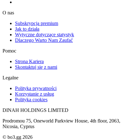
O nas
Subskrypcja premium
Jak to działa
Wytyczne dotyczące statystyk
Dlaczego Warto Nam Zaufać
Pomoc
Strona Kariera
Skontaktuj się z nami
Legalne
Polityka prywatności
Korzystanie z usług
Polityka cookies
DINAH HOLDINGS LIMITED
Prodromou 75, Oneworld Parkview House, 4th floor, 2063,
Nicosia, Cyprus
© bo3.gg 2026