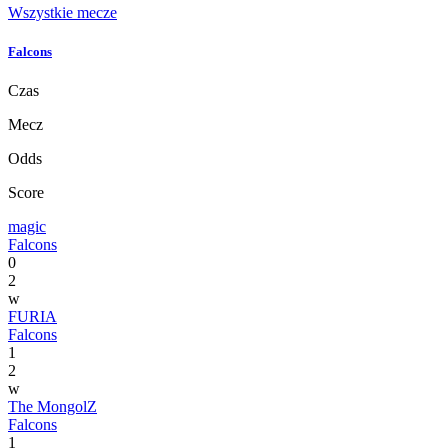
Wszystkie mecze
Falcons
Czas
Mecz
Odds
Score
magic
Falcons
0
2
w
FURIA
Falcons
1
2
w
The MongolZ
Falcons
1