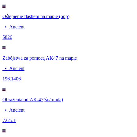
Oślepienie flashem na mapie (opp)
•
Ancient
58
26
Zabójstwa za pomocą AK47 na mapie
•
Ancient
19
6.1406
Obrażenia od AK-47(śr./runda)
•
Ancient
72
25.1