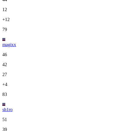
12
+12
79
magixx
46
42
27
+4
83
sh1ro
51
39