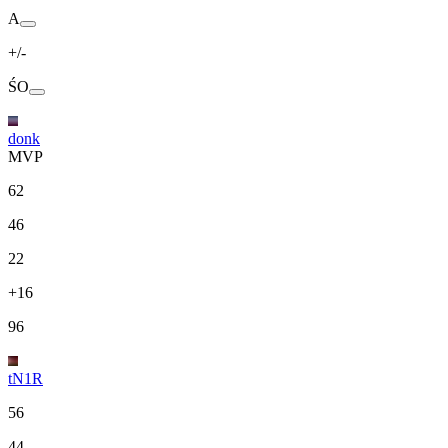
A
+/-
ŚO
donk
MVP
62
46
22
+16
96
tN1R
56
44