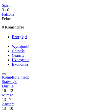
1
Spirit
3
-
0
Falcons
Pełne
0 Komentarze
Przegląd
Wydajność
Celność
Granaty
Uzbrojenie
Ekonomia
Kompletny mecz
Statystyki
Dust II
16
-
12
Mirage
13
-
7
Ancient
13
-
10