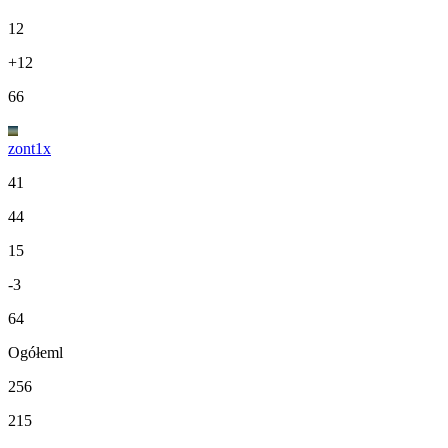
12
+12
66
zont1x
41
44
15
-3
64
Ogółeml
256
215