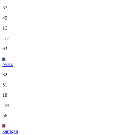
37
49
15
-12
63
NiKo
32
51
18
-19
56
karrigan