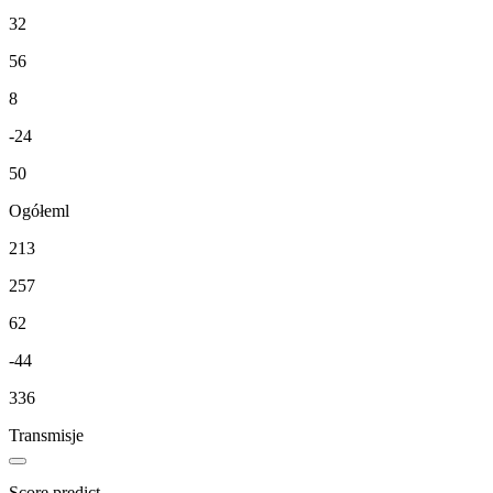
32
56
8
-24
50
Ogółeml
213
257
62
-44
336
Transmisje
Score predict