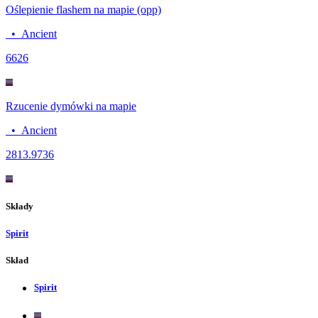
Oślepienie flashem na mapie (opp)
•
Ancient
66
26
Rzucenie dymówki na mapie
•
Ancient
28
13.9736
Składy
Spirit
Skład
Spirit