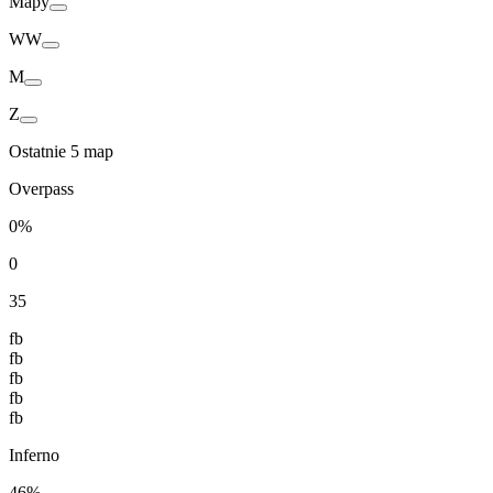
Mapy
WW
M
Z
Ostatnie 5 map
Overpass
0%
0
35
fb
fb
fb
fb
fb
Inferno
46%