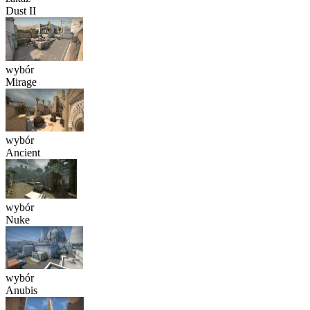
Dust II
wybór
Mirage
wybór
Ancient
wybór
Nuke
wybór
Anubis