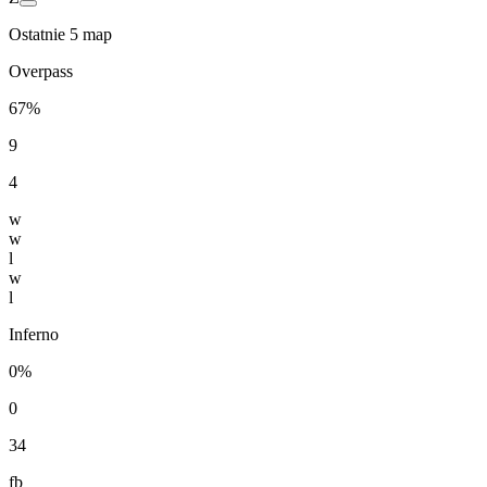
Ostatnie 5 map
Overpass
67%
9
4
w
w
l
w
l
Inferno
0%
0
34
fb