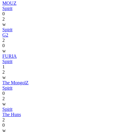
MOUZ
Spirit
0
2
w
Spirit
G2
2
0
w
FURIA
Spirit
1
2
w
The MongolZ
Spirit
0
2
w
Spirit
The Huns
2
0
w