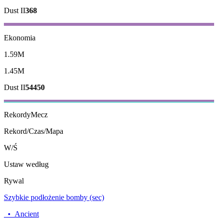
Dust II
368
Ekonomia
1.59M
1.45M
Dust II
54450
Rekordy
Mecz
Rekord/Czas/Mapa
W/Ś
Ustaw według
Rywal
Szybkie podłożenie bomby (sec)
•
Ancient