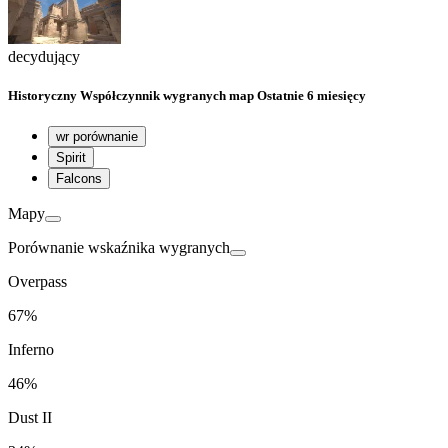
decydujący
Historyczny
Współczynnik wygranych map
Ostatnie 6 miesięcy
wr porównanie
Spirit
Falcons
Mapy
Porównanie wskaźnika wygranych
Overpass
67%
Inferno
46%
Dust II