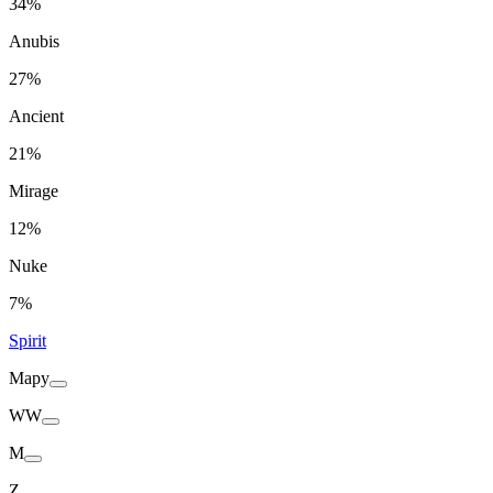
34%
Anubis
27%
Ancient
21%
Mirage
12%
Nuke
7%
Spirit
Mapy
WW
M
Z