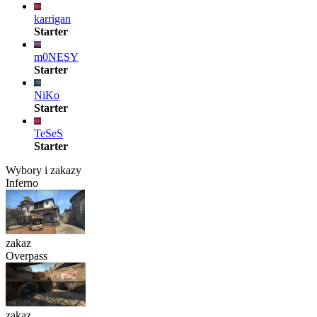
karrigan
Starter
m0NESY
Starter
NiKo
Starter
TeSeS
Starter
Wybory i zakazy
Inferno
zakaz
Overpass
zakaz