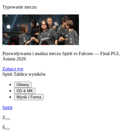
Typowanie meczu
Przewidywania i analiza meczu Spirit vs Falcons — Finał PGL
Astana 2026
Zobacz typ
Spirit Tablica wyników
Główny
OD & MK
Wynik i Forma
Spirit
Z
Ś