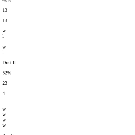
13
13
w
l
l
w
l
Dust II
52%
23
4
l
w
w
w
w