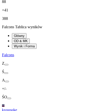
88
+41
388
Falcons Tablica wyników
Główny
OD & MK
Wynik i Forma
Falcons
Z
Ś
A
+/-
ŚO
kyousuke