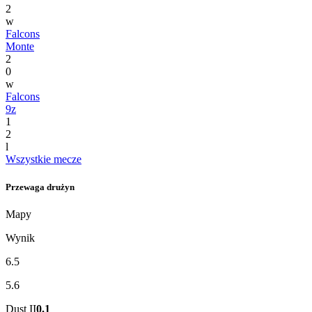
2
w
Falcons
Monte
2
0
w
Falcons
9z
1
2
l
Wszystkie mecze
Przewaga drużyn
Mapy
Wynik
6.5
5.6
Dust II
0.1