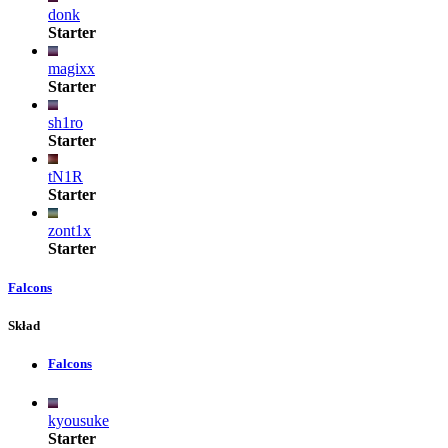
donk
Starter
magixx
Starter
sh1ro
Starter
tN1R
Starter
zont1x
Starter
Falcons
Skład
Falcons
kyousuke
Starter