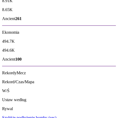
8.91K
8.65K
Ancient
261
Ekonomia
494.7K
494.6K
Ancient
100
Rekordy
Mecz
Rekord/Czas/Mapa
W/Ś
Ustaw według
Rywal
Szybkie podłożenie bomby (sec)