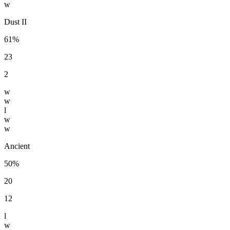
w
Dust II
61%
23
2
w
w
l
w
w
Ancient
50%
20
12
l
w