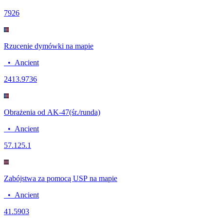
79
26
Rzucenie dymówki na mapie
•
Ancient
24
13.9736
Obrażenia od AK-47(śr./runda)
•
Ancient
57.1
25.1
Zabójstwa za pomocą USP na mapie
•
Ancient
4
1.5903