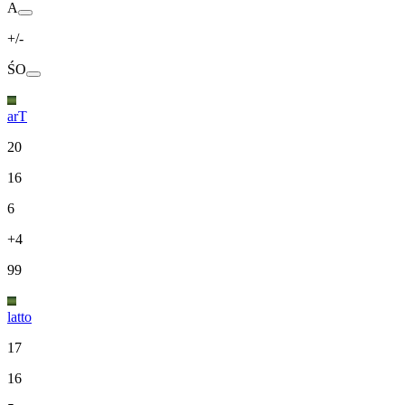
A
+/-
ŚO
arT
20
16
6
+4
99
latto
17
16