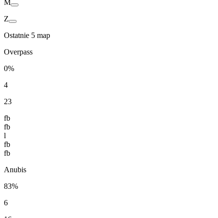
M
Z
Ostatnie 5 map
Overpass
0%
4
23
fb
fb
l
fb
fb
Anubis
83%
6