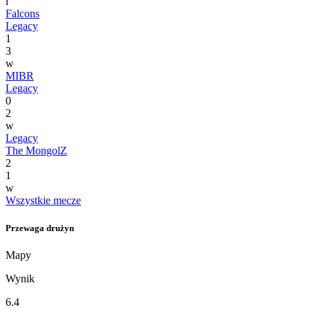
l
Falcons
Legacy
1
3
w
MIBR
Legacy
0
2
w
Legacy
The MongolZ
2
1
w
Wszystkie mecze
Przewaga drużyn
Mapy
Wynik
6.4