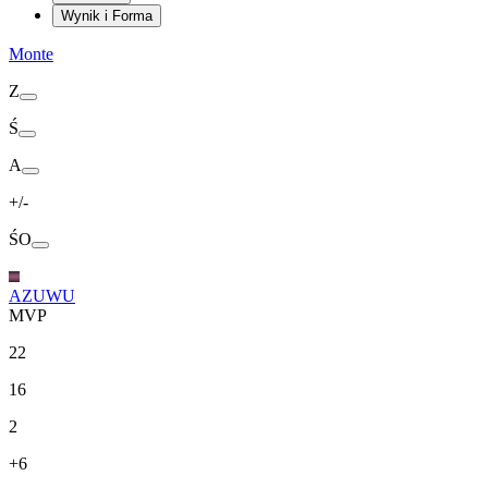
Wynik i Forma
Monte
Z
Ś
A
+/-
ŚO
AZUWU
MVP
22
16
2
+6