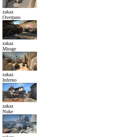
zakaz
Overpass
zakaz
Mirage
zakaz
Inferno
zakaz
Nuke