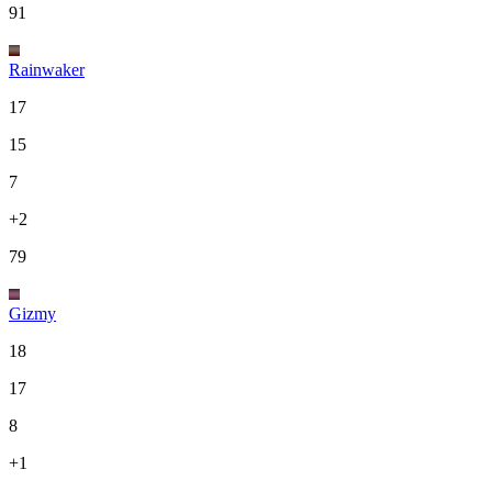
91
Rainwaker
17
15
7
+2
79
Gizmy
18
17
8
+1