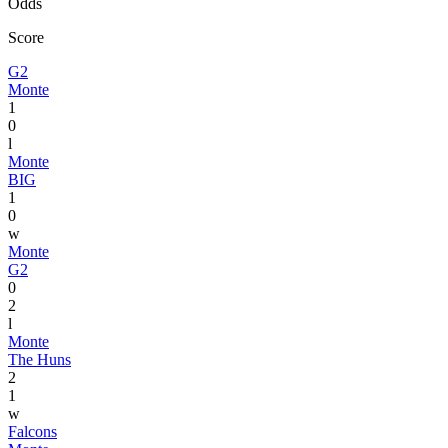
Odds
Score
G2
Monte
1
0
l
Monte
BIG
1
0
w
Monte
G2
0
2
l
Monte
The Huns
2
1
w
Falcons