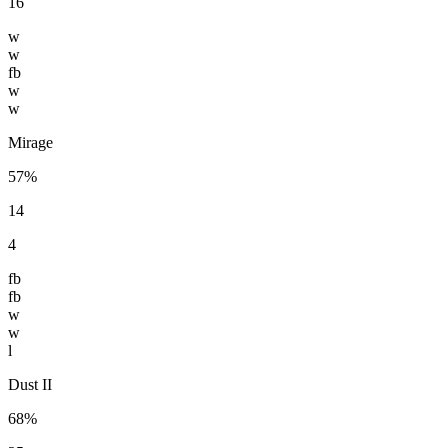
16
w
w
fb
w
w
Mirage
57%
14
4
fb
fb
w
w
l
Dust II
68%