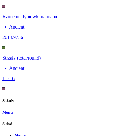
Rzucenie dymówki na mapie
•
Ancient
26
13.9736
Strzały (total/round)
•
Ancient
112
16
Składy
Monte
Skład
Monte