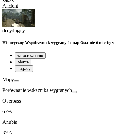
zakaz
Ancient
decydujący
Historyczny
Współczynnik wygranych map
Ostatnie 6 miesięcy
wr porównanie
Monte
Legacy
Mapy
Porównanie wskaźnika wygranych
Overpass
67%
Anubis
33%