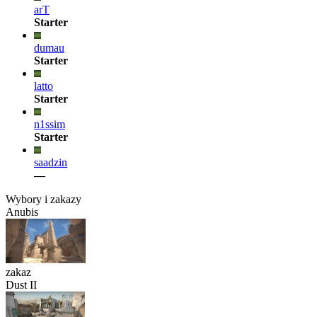
arT
Starter
dumau
Starter
latto
Starter
n1ssim
Starter
saadzin
—
Wybory i zakazy
Anubis
zakaz
Dust II