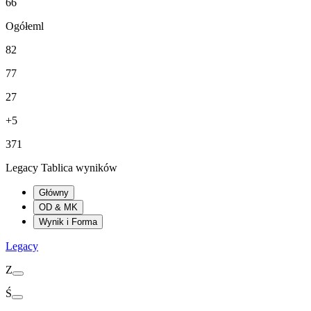
66
Ogółeml
82
77
27
+5
371
Legacy Tablica wyników
Główny
OD & MK
Wynik i Forma
Legacy
Z
Ś