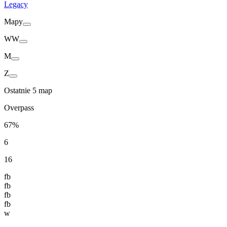
Legacy
Mapy
WW
M
Z
Ostatnie 5 map
Overpass
67%
6
16
fb
fb
fb
fb
w