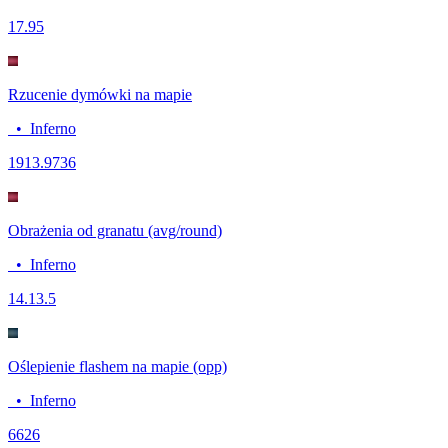
17.9
5
Rzucenie dymówki na mapie
•
Inferno
19
13.9736
Obrażenia od granatu (avg/round)
•
Inferno
14.1
3.5
Oślepienie flashem na mapie (opp)
•
Inferno
66
26