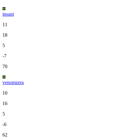
insani
11
18
5
-7
70
venomzera
10
16
5
-6
62