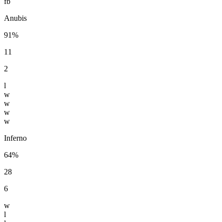
fb
Anubis
91%
11
2
l
w
w
w
w
Inferno
64%
28
6
w
l