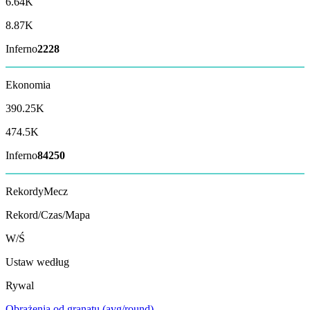
6.64K
8.87K
Inferno
2228
Ekonomia
390.25K
474.5K
Inferno
84250
Rekordy
Mecz
Rekord/Czas/Mapa
W/Ś
Ustaw według
Rywal
Obrażenia od granatu (avg/round)