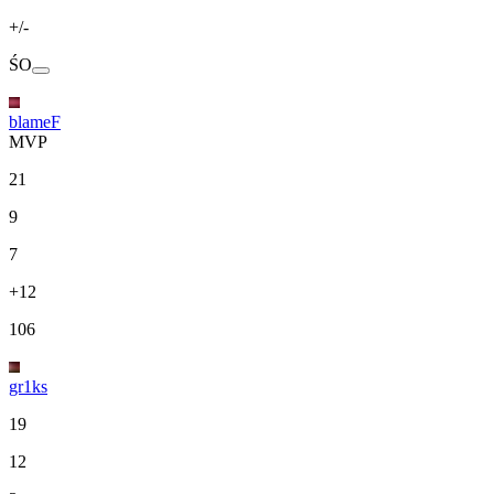
+/-
ŚO
blameF
MVP
21
9
7
+12
106
gr1ks
19
12