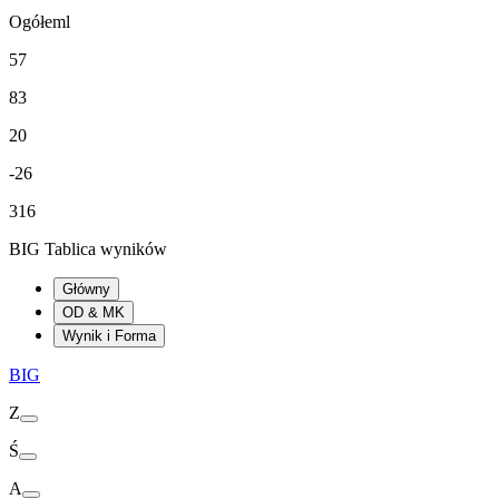
Ogółeml
57
83
20
-26
316
BIG Tablica wyników
Główny
OD & MK
Wynik i Forma
BIG
Z
Ś
A