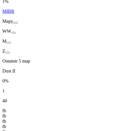
1%
MIBR
Mapy
WW
M
Z
Ostatnie 5 map
Dust II
0%
1
40
fb
fb
fb
fb