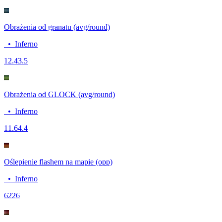
Obrażenia od granatu (avg/round)
•
Inferno
12.4
3.5
Obrażenia od GLOCK (avg/round)
•
Inferno
11.6
4.4
Oślepienie flashem na mapie (opp)
•
Inferno
62
26