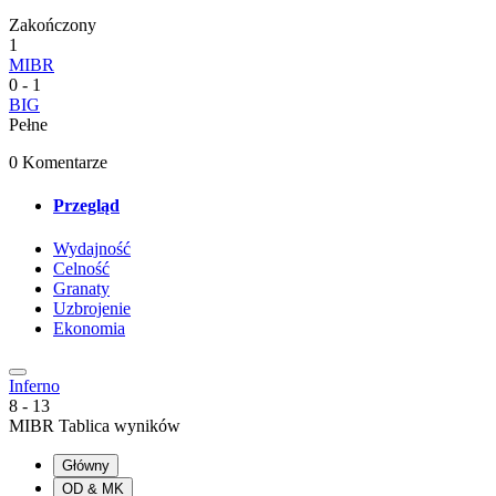
Zakończony
1
MIBR
0
-
1
BIG
Pełne
0 Komentarze
Przegląd
Wydajność
Celność
Granaty
Uzbrojenie
Ekonomia
Inferno
8
-
13
MIBR Tablica wyników
Główny
OD & MK