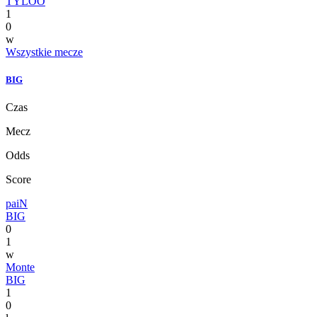
TYLOO
1
0
w
Wszystkie mecze
BIG
Czas
Mecz
Odds
Score
paiN
BIG
0
1
w
Monte
BIG
1
0