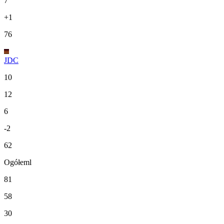
7
+1
76
JDC
10
12
6
-2
62
Ogółeml
81
58
30