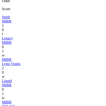
Odds
Score
Spirit
MIBR
1
0
l
Legacy
MIBR
0
1
w
MIBR
Lynn Vision
2
0
w
Liquid
MIBR
0
1
w
MIBR