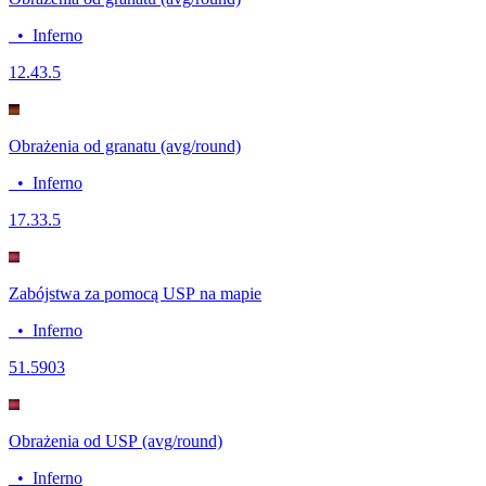
•
Inferno
12.4
3.5
Obrażenia od granatu (avg/round)
•
Inferno
17.3
3.5
Zabójstwa za pomocą USP na mapie
•
Inferno
5
1.5903
Obrażenia od USP (avg/round)
•
Inferno