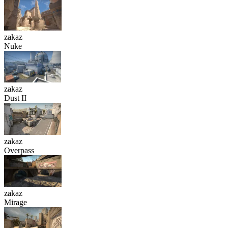
zakaz
Nuke
zakaz
Dust II
zakaz
Overpass
zakaz
Mirage