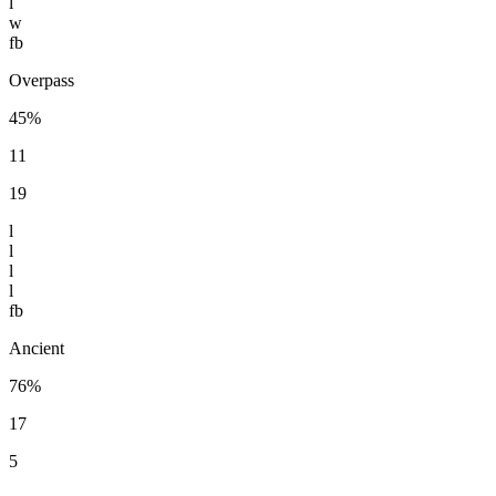
l
w
fb
Overpass
45%
11
19
l
l
l
l
fb
Ancient
76%
17
5