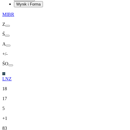
Wynik i Forma
MIBR
Z
Ś
A
+/-
ŚO
LNZ
18
17
5
+1
83