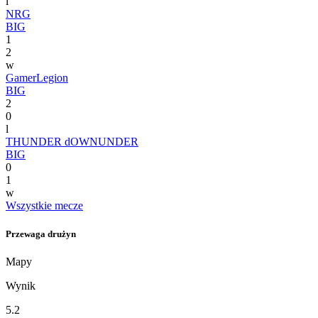
l
NRG
BIG
1
2
w
GamerLegion
BIG
2
0
l
THUNDER dOWNUNDER
BIG
0
1
w
Wszystkie mecze
Przewaga drużyn
Mapy
Wynik
5.2