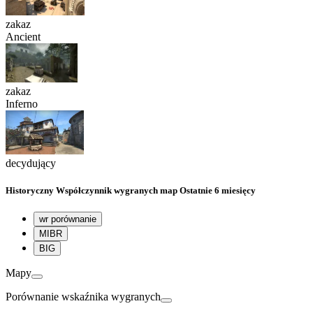
zakaz
Ancient
zakaz
Inferno
decydujący
Historyczny
Współczynnik wygranych map
Ostatnie 6 miesięcy
wr porównanie
MIBR
BIG
Mapy
Porównanie wskaźnika wygranych