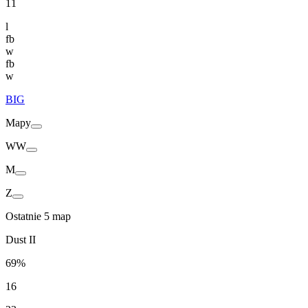
11
l
fb
w
fb
w
BIG
Mapy
WW
M
Z
Ostatnie 5 map
Dust II
69%
16