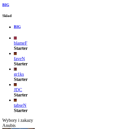
BIG
Skład
BIG
blameF
Starter
faveN
Starter
gr1ks
Starter
JDC
Starter
tabseN
Starter
Wybory i zakazy
Anubis