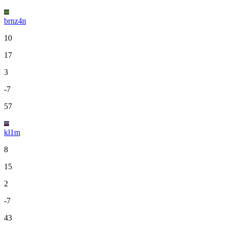
brnz4n
10
17
3
-7
57
kl1m
8
15
2
-7
43