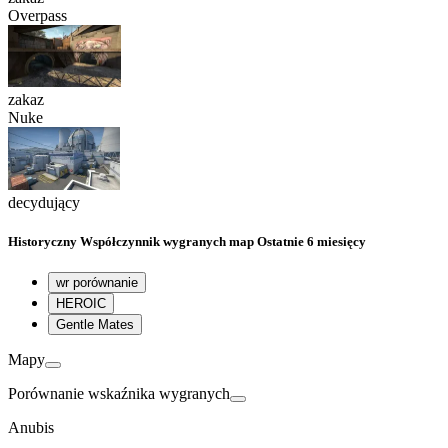
Overpass
zakaz
Nuke
decydujący
Historyczny
Współczynnik wygranych map
Ostatnie 6 miesięcy
wr porównanie
HEROIC
Gentle Mates
Mapy
Porównanie wskaźnika wygranych
Anubis