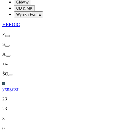
Główny
OD & MK
Wynik i Forma
HEROIC
Z
Ś
A
+/-
ŚO
yxngstxr
23
23
8
0