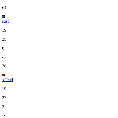
64
susp
19
25
8
-6
78
xfl0ud
19
27
3
-8