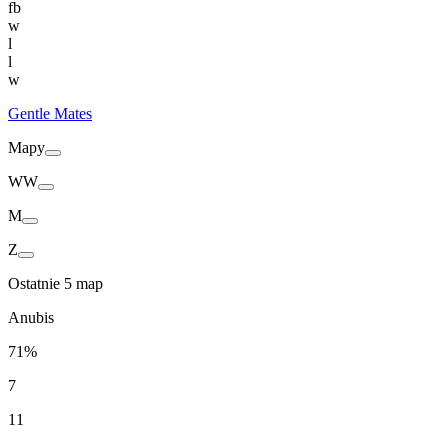
fb
w
l
l
w
Gentle Mates
Mapy
WW
M
Z
Ostatnie 5 map
Anubis
71%
7
11