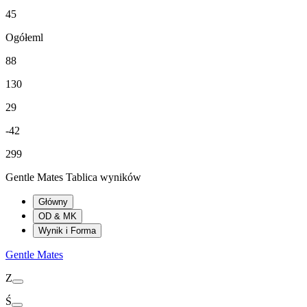
45
Ogółeml
88
130
29
-42
299
Gentle Mates Tablica wyników
Główny
OD & MK
Wynik i Forma
Gentle Mates
Z
Ś