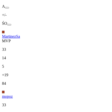
A
+/-
ŚO
MartinezSa
MVP
33
14
5
+19
84
mopoz
33