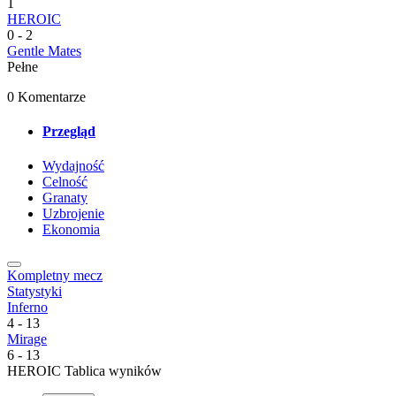
1
HEROIC
0
-
2
Gentle Mates
Pełne
0 Komentarze
Przegląd
Wydajność
Celność
Granaty
Uzbrojenie
Ekonomia
Kompletny mecz
Statystyki
Inferno
4
-
13
Mirage
6
-
13
HEROIC Tablica wyników