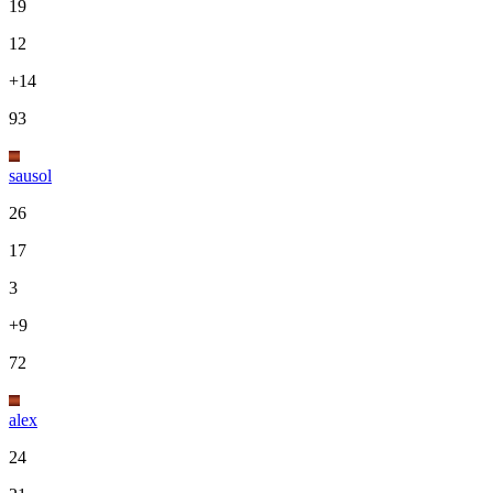
19
12
+14
93
sausol
26
17
3
+9
72
alex
24