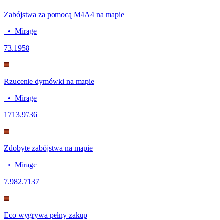
Zabójstwa za pomocą M4A4 na mapie
•
Mirage
7
3.1958
Rzucenie dymówki na mapie
•
Mirage
17
13.9736
Zdobyte zabójstwa na mapie
•
Mirage
7.98
2.7137
Eco wygrywa pełny zakup