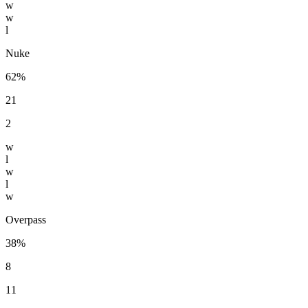
w
w
l
Nuke
62%
21
2
w
l
w
l
w
Overpass
38%
8
11