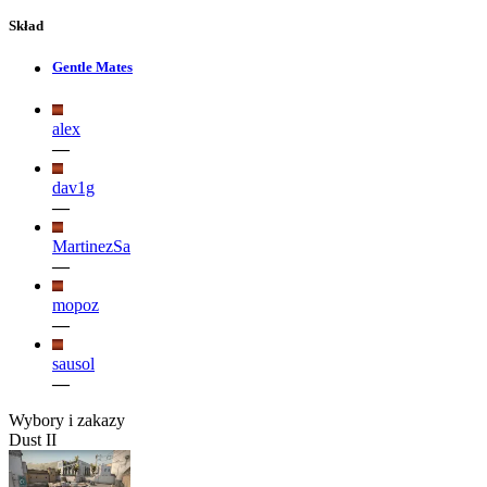
Skład
Gentle Mates
alex
—
dav1g
—
MartinezSa
—
mopoz
—
sausol
—
Wybory i zakazy
Dust II