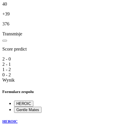
40
+39
376
Transmisje
Score predict
2 - 0
2 - 1
1 - 2
0 - 2
Wynik
Formularz zespołu
HEROIC
Gentle Mates
HEROIC