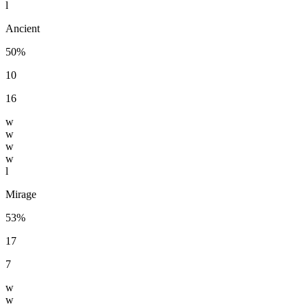
l
Ancient
50%
10
16
w
w
w
w
l
Mirage
53%
17
7
w
w