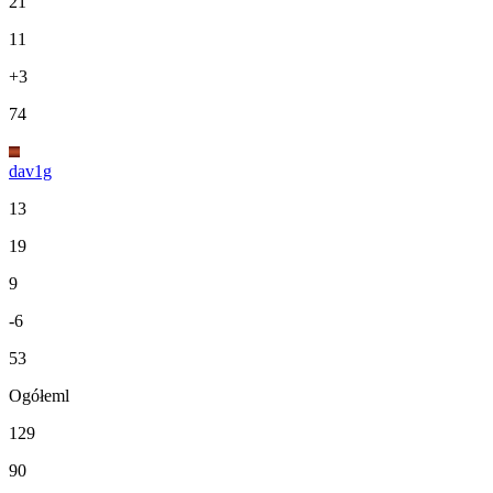
21
11
+3
74
dav1g
13
19
9
-6
53
Ogółeml
129
90