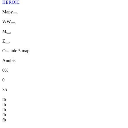
HEROIC
Mapy
WW
M
Z
Ostatnie 5 map
Anubis
0%
0
35
fb
fb
fb
fb
fb