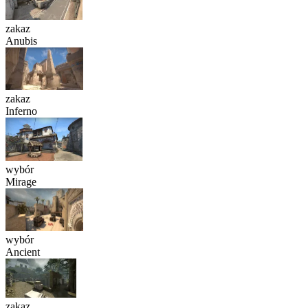
zakaz
Anubis
zakaz
Inferno
wybór
Mirage
wybór
Ancient
zakaz