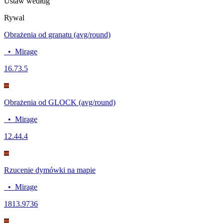
Ustaw według
Rywal
Obrażenia od granatu (avg/round)
•
Mirage
16.7
3.5
Obrażenia od GLOCK (avg/round)
•
Mirage
12.4
4.4
Rzucenie dymówki na mapie
•
Mirage
18
13.9736