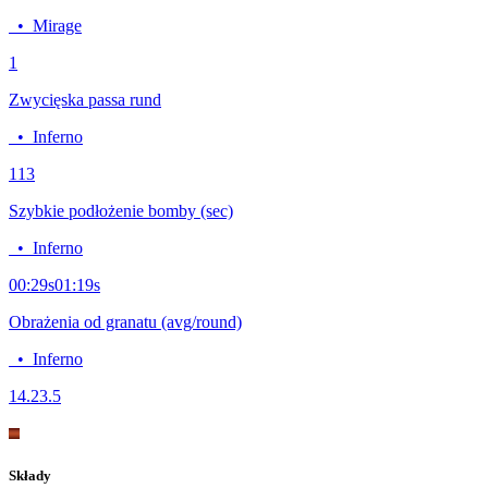
•
Mirage
1
Zwycięska passa rund
•
Inferno
11
3
Szybkie podłożenie bomby (sec)
•
Inferno
00:29
s
01:19
s
Obrażenia od granatu (avg/round)
•
Inferno
14.2
3.5
Składy