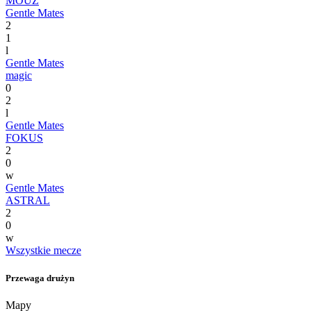
MOUZ
Gentle Mates
2
1
l
Gentle Mates
magic
0
2
l
Gentle Mates
FOKUS
2
0
w
Gentle Mates
ASTRAL
2
0
w
Wszystkie mecze
Przewaga drużyn
Mapy