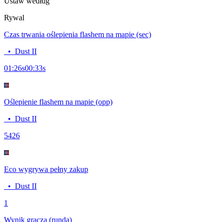
Ustaw według
Rywal
Czas trwania oślepienia flashem na mapie (sec)
•
Dust II
01:26
s
00:33
s
Oślepienie flashem na mapie (opp)
•
Dust II
54
26
Eco wygrywa pełny zakup
•
Dust II
1
Wynik gracza (runda)