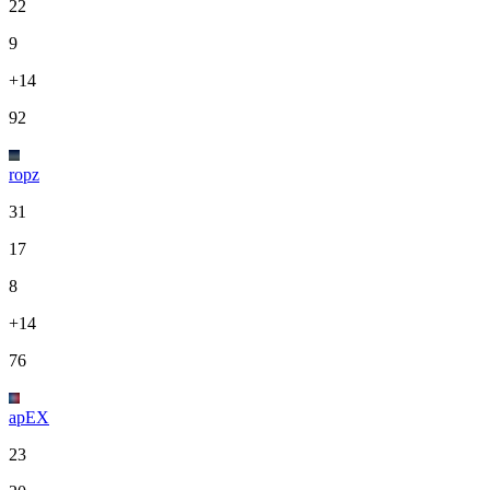
22
9
+14
92
ropz
31
17
8
+14
76
apEX
23