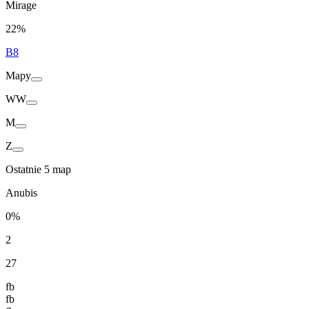
Mirage
22%
B8
Mapy
WW
M
Z
Ostatnie 5 map
Anubis
0%
2
27
fb
fb