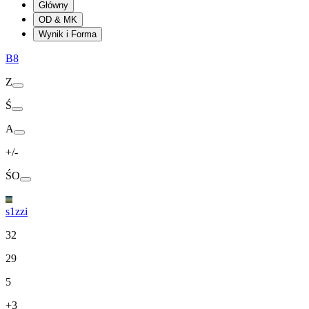
Główny
OD & MK
Wynik i Forma
B8
Z
Ś
A
+/-
ŚO
s1zzi
32
29
5
+3