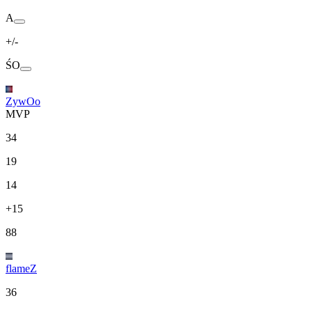
A
+/-
ŚO
ZywOo
MVP
34
19
14
+15
88
flameZ
36