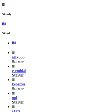
Składy
B8
Skład
B8
alex666
Starter
esenthial
Starter
kensizor
Starter
npl
Starter
s1zzi