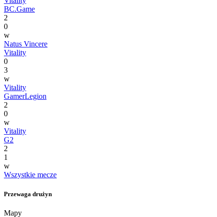
Vitality
BC.Game
2
0
w
Natus Vincere
Vitality
0
3
w
Vitality
GamerLegion
2
0
w
Vitality
G2
2
1
w
Wszystkie mecze
Przewaga drużyn
Mapy