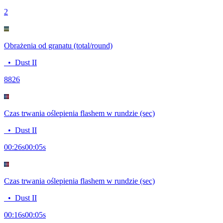
2
Obrażenia od granatu (total/round)
•
Dust II
88
26
Czas trwania oślepienia flashem w rundzie (sec)
•
Dust II
00:26
s
00:05
s
Czas trwania oślepienia flashem w rundzie (sec)
•
Dust II
00:16
s
00:05
s