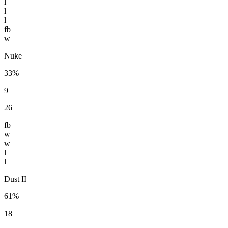
l
l
l
fb
w
Nuke
33%
9
26
fb
w
w
l
l
Dust II
61%
18