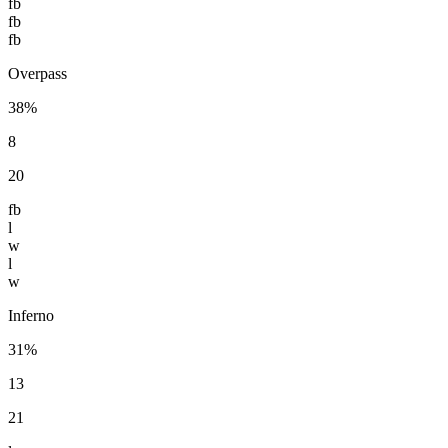
fb
fb
fb
Overpass
38%
8
20
fb
l
w
l
w
Inferno
31%
13
21