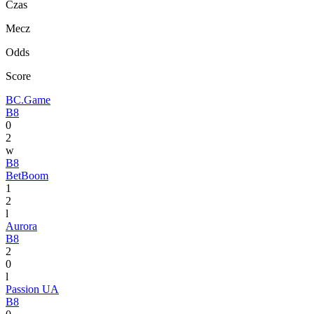
Czas
Mecz
Odds
Score
BC.Game
B8
0
2
w
B8
BetBoom
1
2
l
Aurora
B8
2
0
l
Passion UA
B8