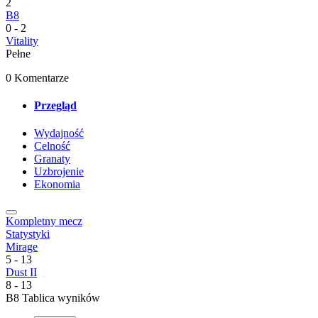
2
B8
0
-
2
Vitality
Pełne
0 Komentarze
Przegląd
Wydajność
Celność
Granaty
Uzbrojenie
Ekonomia
Kompletny mecz
Statystyki
Mirage
5
-
13
Dust II
8
-
13
B8 Tablica wyników