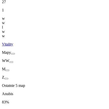
27
1
w
w
l
w
w
Vitality
Mapy
WW
M
Z
Ostatnie 5 map
Anubis
83%