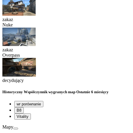
zakaz
Nuke
zakaz
Overpass
decydujący
Historyczny
Współczynnik wygranych map
Ostatnie 6 miesięcy
wr porównanie
B8
Vitality
Mapy