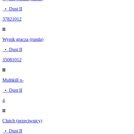
•
Dust II
3782
1012
Wynik gracza (runda)
•
Dust II
3508
1012
Multikill x-
•
Dust II
4
Clutch (przeciwnicy)
•
Dust II