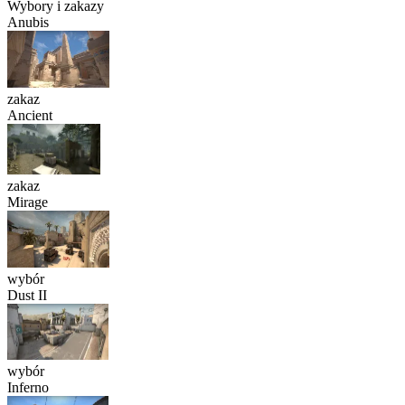
Wybory i zakazy
Anubis
zakaz
Ancient
zakaz
Mirage
wybór
Dust II
wybór
Inferno