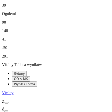
39
Ogółeml
98
148
41
-50
291
Vitality Tablica wyników
Główny
OD & MK
Wynik i Forma
Vitality
Z
Ś