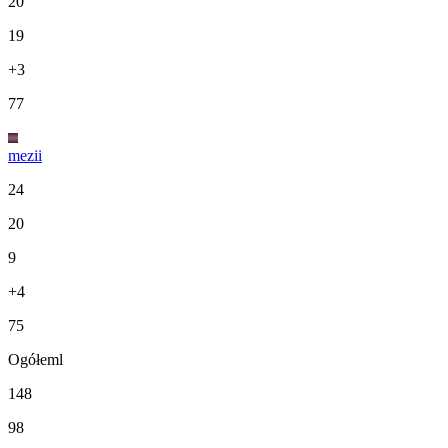
20
19
+3
77
mezii
24
20
9
+4
75
Ogółeml
148
98