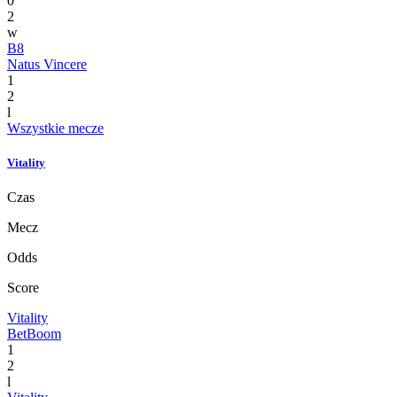
0
2
w
B8
Natus Vincere
1
2
l
Wszystkie mecze
Vitality
Czas
Mecz
Odds
Score
Vitality
BetBoom
1
2
l