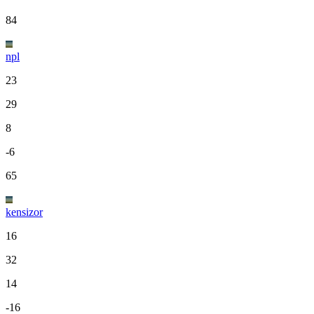
84
npl
23
29
8
-6
65
kensizor
16
32
14
-16