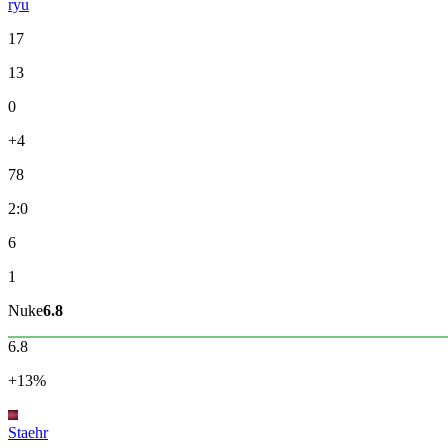
ryu
17
13
0
+4
78
2:0
6
1
Nuke
6.8
6.8
+13%
Staehr