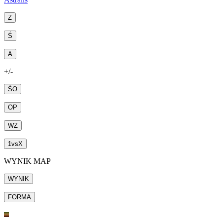
Z
Ś
A
+/-
ŚO
OP
WZ
1
vs
X
WYNIK MAP
WYNIK
FORMA