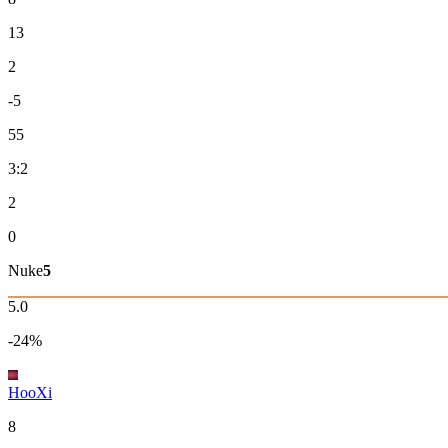
13
2
-5
55
3:2
2
0
Nuke
5
5.0
-24%
HooXi
8