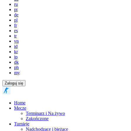
ru
pt
de
pl
fr
es
tr
vn
id
kr
jp
dk
ph
my
Zaloguj się
Home
Mecze
Terminarz i Na żywo
Zakończone
Turnieje
Nadchodzące i bieżące