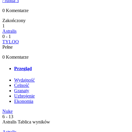
/ runda 3
0 Komentarze
Zakończony
1
Astralis
0
-
1
TYLOO
Pełne
0 Komentarze
Przegląd
Wydajność
Celność
Granaty
Uzbrojenie
Ekonomia
Nuke
6
-
13
Astralis Tablica wyników
Astralis