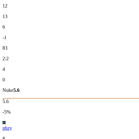
12
13
6
-1
83
2:2
4
0
Nuke
5.6
5.6
-5%
phzy
8