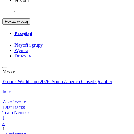
Poziom
a
Pokaż więcej
Przegląd
Playoff i grupy
Wyniki
Drużyny
Mecze
Esports World Cup 2026: South America Closed Qualifier
Inne
Zakończony
Estar Backs
Team Nemesis
1
3
1