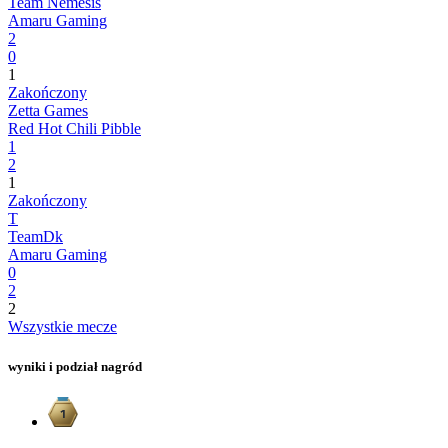
Team Nemesis
Amaru Gaming
2
0
1
Zakończony
Zetta Games
Red Hot Chili Pibble
1
2
1
Zakończony
T
TeamDk
Amaru Gaming
0
2
2
Wszystkie mecze
wyniki i podział nagród