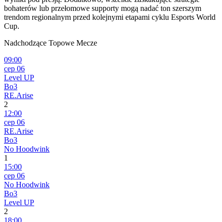
bohaterów lub przełomowe supporty mogą nadać ton szerszym
trendom regionalnym przed kolejnymi etapami cyklu Esports World
Cup.
Nadchodzące Topowe Mecze
09:00
сер 06
Level UP
Bo3
RE.Arise
2
12:00
сер 06
RE.Arise
Bo3
No Hoodwink
1
15:00
сер 06
No Hoodwink
Bo3
Level UP
2
18:00