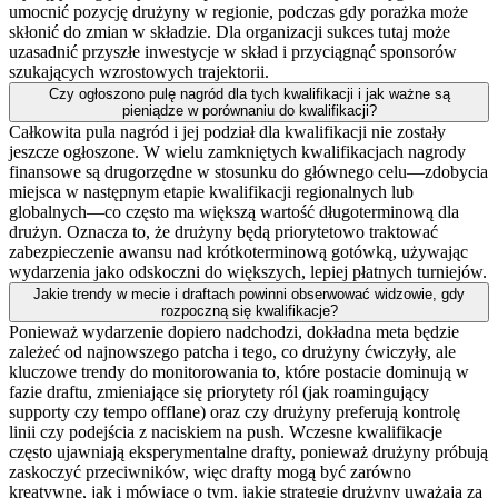
umocnić pozycję drużyny w regionie, podczas gdy porażka może
skłonić do zmian w składzie. Dla organizacji sukces tutaj może
uzasadnić przyszłe inwestycje w skład i przyciągnąć sponsorów
szukających wzrostowych trajektorii.
Czy ogłoszono pulę nagród dla tych kwalifikacji i jak ważne są
pieniądze w porównaniu do kwalifikacji?
Całkowita pula nagród i jej podział dla kwalifikacji nie zostały
jeszcze ogłoszone. W wielu zamkniętych kwalifikacjach nagrody
finansowe są drugorzędne w stosunku do głównego celu—zdobycia
miejsca w następnym etapie kwalifikacji regionalnych lub
globalnych—co często ma większą wartość długoterminową dla
drużyn. Oznacza to, że drużyny będą priorytetowo traktować
zabezpieczenie awansu nad krótkoterminową gotówką, używając
wydarzenia jako odskoczni do większych, lepiej płatnych turniejów.
Jakie trendy w mecie i draftach powinni obserwować widzowie, gdy
rozpoczną się kwalifikacje?
Ponieważ wydarzenie dopiero nadchodzi, dokładna meta będzie
zależeć od najnowszego patcha i tego, co drużyny ćwiczyły, ale
kluczowe trendy do monitorowania to, które postacie dominują w
fazie draftu, zmieniające się priorytety ról (jak roamingujący
supporty czy tempo offlane) oraz czy drużyny preferują kontrolę
linii czy podejścia z naciskiem na push. Wczesne kwalifikacje
często ujawniają eksperymentalne drafty, ponieważ drużyny próbują
zaskoczyć przeciwników, więc drafty mogą być zarówno
kreatywne, jak i mówiące o tym, jakie strategie drużyny uważają za