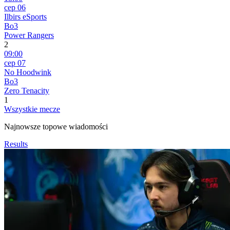
сер 06
Ilbirs eSports
Bo3
Power Rangers
2
09:00
сер 07
No Hoodwink
Bo3
Zero Tenacity
1
Wszystkie mecze
Najnowsze topowe wiadomości
Results