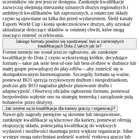
uczestników nie jest jeszcze dostępna. Zamknięte kwalifikacje
zazwyczaj obejmują mieszankę uznanych drużyn regionalnych i
ambitnych kwalifikantów lub zaproszonych, a ostateczne składy
często są ujawniane na kilka dni przed wydarzeniem. Śledź kanały
Esports World Cup i konta społecznościowe drużyn, aby uzyskać
aktualizacje dotyczące składów w ostatniej chwili, które mogą
znacząco zmienić oczekiwania.
Jakiego formatu powinni się spodziewać fani w zamkniętych
kwalifikacjach Dota 2 takich jak te?
Format turnieju nie został jeszcze ogłoszony, ale zamknięte
kwalifikacje do Dota 2 często wykorzystują krótkie, decydujące
formaty—takie jak serie best-of-one lub best-of-three w drabince lub
małej grupie prowadzącej do play-offów—aby zmieścić się w
skompaktowanym harmonogramie. Szczegóły formatu są ważne,
ponieważ BO1 sprzyja ryzykownym draftom i niespodziankom,
podczas gdy BO3 nagradza głębsze planowanie draftu i
adaptacyjność. Obserwuj oficjalne ogłoszenie formatu, ponieważ
bezpośrednio wpłynie ono na strategię trenerską i zarządzanie pulą
bohaterów przez drużyny.
Jak istotne są te kwalifikacje dla kariery graczy i organizacji?
Nawet gdy nagrody pieniężne są skromne lub nieujawnione,
zamknięte kwalifikacje są kluczowe dla kariery, ponieważ oferują
ekspozycję składu, potencjalną kwalifikację do większych
wydarzeń i możliwości skautingu przez większe organizacje. Silne
występy mogą natychmiast podnieść wartość rynkową gracza lub