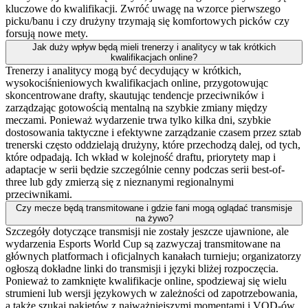
kluczowe do kwalifikacji. Zwróć uwagę na wzorce pierwszego
picku/banu i czy drużyny trzymają się komfortowych picków czy
forsują nowe mety.
Jak duży wpływ będą mieli trenerzy i analitycy w tak krótkich
kwalifikacjach online?
Trenerzy i analitycy mogą być decydujący w krótkich,
wysokociśnieniowych kwalifikacjach online, przygotowując
skoncentrowane drafty, skautując tendencje przeciwników i
zarządzając gotowością mentalną na szybkie zmiany między
meczami. Ponieważ wydarzenie trwa tylko kilka dni, szybkie
dostosowania taktyczne i efektywne zarządzanie czasem przez sztab
trenerski często oddzielają drużyny, które przechodzą dalej, od tych,
które odpadają. Ich wkład w kolejność draftu, priorytety map i
adaptacje w serii będzie szczególnie cenny podczas serii best-of-
three lub gdy zmierzą się z nieznanymi regionalnymi
przeciwnikami.
Czy mecze będą transmitowane i gdzie fani mogą oglądać transmisje
na żywo?
Szczegóły dotyczące transmisji nie zostały jeszcze ujawnione, ale
wydarzenia Esports World Cup są zazwyczaj transmitowane na
głównych platformach i oficjalnych kanałach turnieju; organizatorzy
ogłoszą dokładne linki do transmisji i języki bliżej rozpoczęcia.
Ponieważ to zamknięte kwalifikacje online, spodziewaj się wielu
strumieni lub wersji językowych w zależności od zapotrzebowania,
a także szukaj pakietów z najważniejszymi momentami i VOD-ów