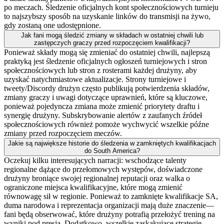
po meczach. Śledzenie oficjalnych kont społecznościowych turnieju
to najszybszy sposób na uzyskanie linków do transmisji na żywo,
gdy zostaną one udostępnione.
Jak fani mogą śledzić zmiany w składach w ostatniej chwili lub
zastępczych graczy przed rozpoczęciem kwalifikacji?
Ponieważ składy mogą się zmieniać do ostatniej chwili, najlepszą
praktyką jest śledzenie oficjalnych ogłoszeń turniejowych i stron
społecznościowych lub stron z rosterami każdej drużyny, aby
uzyskać natychmiastowe aktualizacje. Strony turniejowe i
tweety/Discordy drużyn często publikują potwierdzenia składów,
zmiany graczy i uwagi dotyczące uprawnień, które są kluczowe,
ponieważ pojedyncza zmiana może zmienić priorytety draftu i
synergię drużyny. Subskrybowanie alertów z zaufanych źródeł
społecznościowych również pomoże wychwycić wszelkie późne
zmiany przed rozpoczęciem meczów.
Jakie są największe historie do śledzenia w zamkniętych kwalifikacjach
do South America?
Oczekuj kilku interesujących narracji: wschodzące talenty
regionalne dążące do przełomowych występów, doświadczone
drużyny broniące swojej regionalnej reputacji oraz walka o
ograniczone miejsca kwalifikacyjne, które mogą zmienić
równowagę sił w regionie. Ponieważ to zamknięte kwalifikacje SA,
duma narodowa i reprezentacja organizacji mają duże znaczenie—
fani będą obserwować, które drużyny potrafią przełożyć trening na
wyniki pod presją. Dodatkowo, wszelkie zaskakujące strategie