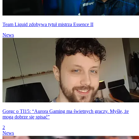
Team Liquid zdobywa tytuł mistrza Essence II
News
Gorgc o TI15: “Aurora Gaming ma świetnych graczy. Myślę, że
mogą dobrze się spisać”
2
News