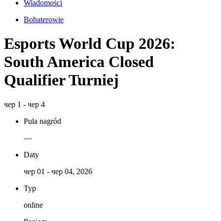
Wiadomości
Bohaterowie
Esports World Cup 2026:
South America Closed
Qualifier Turniej
чер 1 - чер 4
Pula nagród
—
Daty
чер 01 - чер 04, 2026
Typ
online