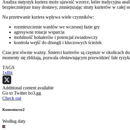
Analiza statystyk kuriera może ujawnić wzorce, które tradycyjna ana
bezpieczniejsze trasy dostawy, zmniejszając straty kurierów w całej ser
Na przetrwanie kuriera wpływa wiele czynników:
rozmieszczenie wardów we wczesnej fazie gry
agresywne rotacje wsparcia
mobilność bohaterów i potencjał zwiadowczy
kontrola wejść do dżungli i kluczowych ścieżek
Czas jest równie ważny. Śmierci kurierów są częstsze w okolicach d
momenty się zbliżają, pozwala obstawiającym przewidzieć fale ryzyk
TAGS
1xBit
Additional content available
Go to Twitter bo3.gg
Check out
Komentarze
2
Według daty