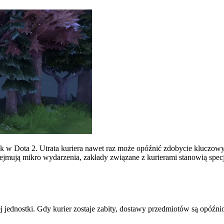
ostek w Dota 2. Utrata kuriera nawet raz może opóźnić zdobycie kluczo
bejmują mikro wydarzenia, zakłady związane z kurierami stanowią spe
j jednostki. Gdy kurier zostaje zabity, dostawy przedmiotów są opóźn