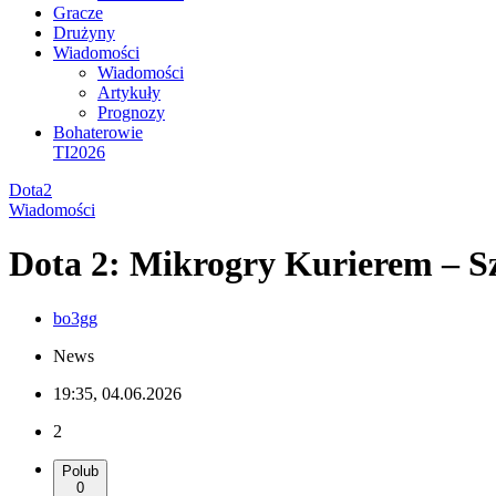
Gracze
Drużyny
Wiadomości
Wiadomości
Artykuły
Prognozy
Bohaterowie
TI2026
Dota2
Wiadomości
Dota 2: Mikrogry Kurierem – S
bo3gg
News
19:35, 04.06.2026
2
Polub
0