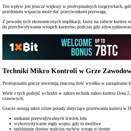
Ten wpływ jest jeszcze większy w profesjonalnych rozgrywkach, gd
przedmiotu wsparcia może dać przeciwnikom przewagę.
Z powodu tych ekonomicznych implikacji, kursy na zabicie kuriera w
do przechwytywania wrogich kurierów, podczas gdy zdyscyplinowane
Techniki Mikro Kontroli w Grze Zawodow
Profesjonalni gracze inwestują znaczną ilość wysiłku w zarządzani
Wiele z tych podejść wchodzi w zakres technik mikro kuriera Dota 
czasowych.
Gracze stosują także różne porady dotyczące przetrwania kuriera w Do
unikanie przewidywalnych ścieżek lotu
wykorzystywanie mgły wojny, gdy to możliwe
opóźnianie dostaw podczas ruchów wroga w dymie