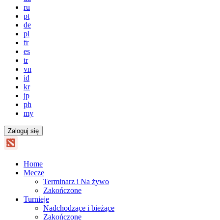
ru
pt
de
pl
fr
es
tr
vn
id
kr
jp
ph
my
Zaloguj się
Home
Mecze
Terminarz i Na żywo
Zakończone
Turnieje
Nadchodzące i bieżące
Zakończone