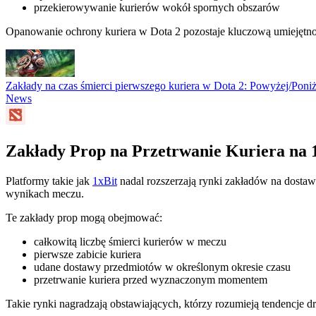
przekierowywanie kurierów wokół spornych obszarów
Opanowanie ochrony kuriera w Dota 2 pozostaje kluczową umiejętno
Zakłady na czas śmierci pierwszego kuriera w Dota 2: Powyżej/Pon
News
Zakłady Prop na Przetrwanie Kuriera na 
Platformy takie jak
1xBit
nadal rozszerzają rynki zakładów na dostaw
wynikach meczu.
Te zakłady prop mogą obejmować:
całkowitą liczbę śmierci kurierów w meczu
pierwsze zabicie kuriera
udane dostawy przedmiotów w określonym okresie czasu
przetrwanie kuriera przed wyznaczonym momentem
Takie rynki nagradzają obstawiających, którzy rozumieją tendencje d