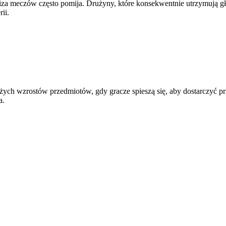
liza meczów często pomija. Drużyny, które konsekwentnie utrzymują gł
ii.
użych wzrostów przedmiotów, gdy gracze spieszą się, aby dostarczyć p
a.