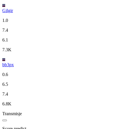
Gilgir
1.0
7.4
6.1
7.3K
bb3px
0.6
6.5
7.4
6.8K
Transmisje
Score predict