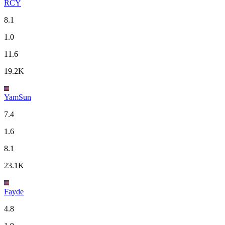
RCY
8.1
1.0
11.6
19.2K
YamSun
7.4
1.6
8.1
23.1K
Fayde
4.8