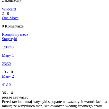
Zakończony
1
Wildcard
2
-
0
One Move
0 Komentarze
Kompletny mecz
Statystyki
1:
04:40
Mapy 1
23:30
19
-
10
Mapy 2
41:10
36
-
14
proszę zauważyć
Przedstawione tutaj statystyki są oparte na ważonych wartościach na
minutę ze wszystkich map, skalowanych według średniego czasu