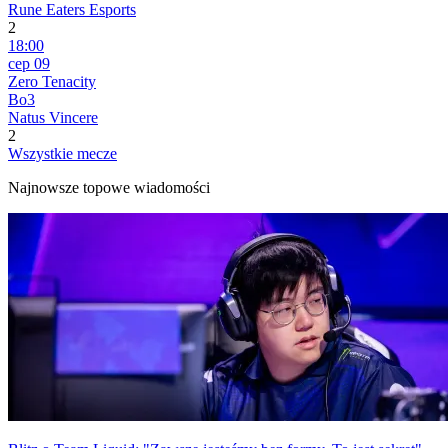
Rune Eaters Esports
2
18:00
сер 09
Zero Tenacity
Bo3
Natus Vincere
2
Wszystkie mecze
Najnowsze topowe wiadomości