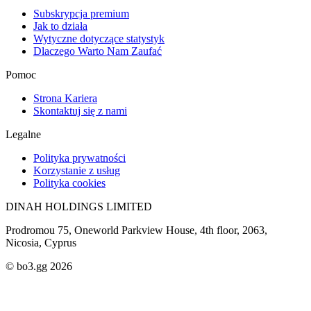
Subskrypcja premium
Jak to działa
Wytyczne dotyczące statystyk
Dlaczego Warto Nam Zaufać
Pomoc
Strona Kariera
Skontaktuj się z nami
Legalne
Polityka prywatności
Korzystanie z usług
Polityka cookies
DINAH HOLDINGS LIMITED
Prodromou 75, Oneworld Parkview House, 4th floor, 2063,
Nicosia, Cyprus
© bo3.gg 2026