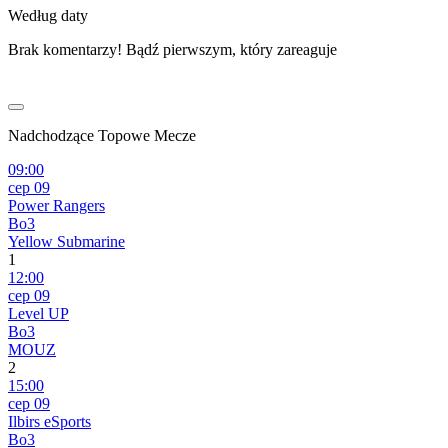
Według daty
Brak komentarzy! Bądź pierwszym, który zareaguje
Nadchodzące Topowe Mecze
09:00
сер 09
Power Rangers
Bo3
Yellow Submarine
1
12:00
сер 09
Level UP
Bo3
MOUZ
2
15:00
сер 09
Ilbirs eSports
Bo3