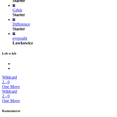
Starter
Gilgir
Starter
Difference
Starter
eyesxght
Ławkowicz
Łeb w łeb
Wildcard
2
-
0
One Move
Wildcard
2
-
0
One Move
Komentarze