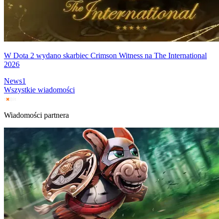
W Dota 2 wydano skarbiec Crimson Witness na The International
2026
News
1
Wszystkie wiadomości
Wiadomości partnera