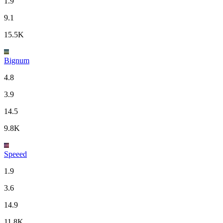
1.9
9.1
15.5K
Bignum
4.8
3.9
14.5
9.8K
Speeed
1.9
3.6
14.9
11.8K