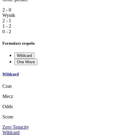
2 - 0
Wynik
2 - 1
1 - 2
0 - 2
Formularz zespołu
Wildcard
One Move
Wildcard
Czas
Mecz
Odds
Score
Zero Tenacity
Wildcard