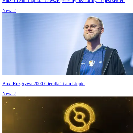
Blitz o Team Liquid: "Zawsze jesteśmy bez formy. To jest sekret"
News
2
Boxi Rozgrywa 2000 Gier dla Team Liquid
News
2