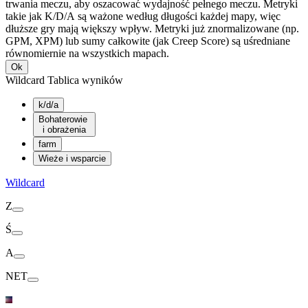
trwania meczu, aby oszacować wydajność pełnego meczu. Metryki
takie jak K/D/A są ważone według długości każdej mapy, więc
dłuższe gry mają większy wpływ. Metryki już znormalizowane (np.
GPM, XPM) lub sumy całkowite (jak Creep Score) są uśredniane
równomiernie na wszystkich mapach.
Ok
Wildcard Tablica wyników
k/d/a
Bohaterowie
i obrażenia
farm
Wieże i wsparcie
Wildcard
Z
Ś
A
NET