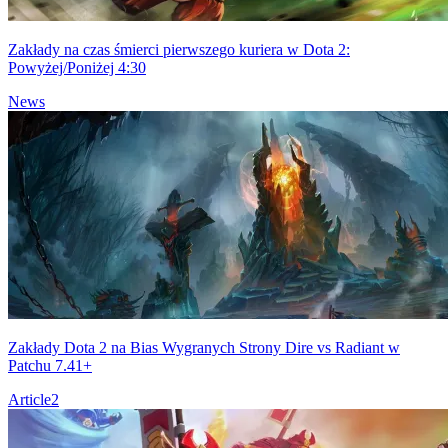
Zakłady na czas śmierci pierwszego kuriera w Dota 2:
Powyżej/Poniżej 4:30
News
Zakłady Dota 2 na Bias Wygranych Strony Dire vs Radiant w
Patchu 7.41+
Article
2