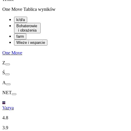
One Move Tablica wyników
k/d/a
Bohaterowie
i obrażenia
farm
Wieże i wsparcie
One Move
Z
Ś
A
NET
Vazya
4.8
3.9