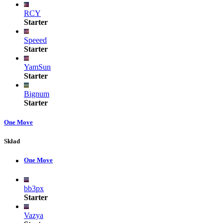
RCY
Starter
Speeed
Starter
YamSun
Starter
Bignum
Starter
One Move
Skład
One Move
bb3px
Starter
Vazya