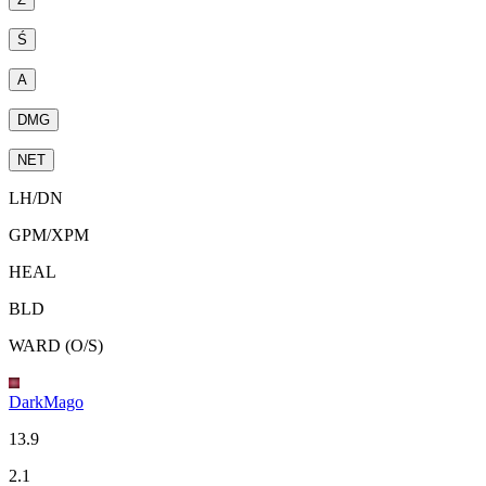
Ś
A
DMG
NET
LH
/
DN
GPM
/
XPM
HEAL
BLD
WARD (O/S)
DarkMago
13.9
2.1