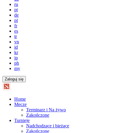
ru
pt
de
pl
fr
es
tr
vn
id
kr
jp
ph
my
Zaloguj się
Home
Mecze
Terminarz i Na żywo
Zakończone
Turnieje
Nadchodzące i bieżące
Zakończone