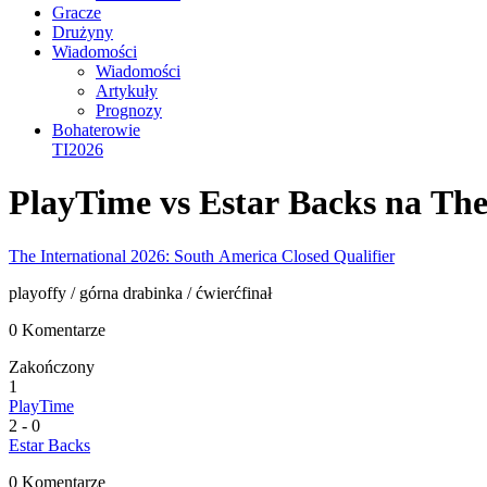
Gracze
Drużyny
Wiadomości
Wiadomości
Artykuły
Prognozy
Bohaterowie
TI2026
PlayTime vs Estar Backs na The
The International 2026: South America Closed Qualifier
playoffy
/ górna drabinka
/ ćwierćfinał
0 Komentarze
Zakończony
1
PlayTime
2
-
0
Estar Backs
0 Komentarze