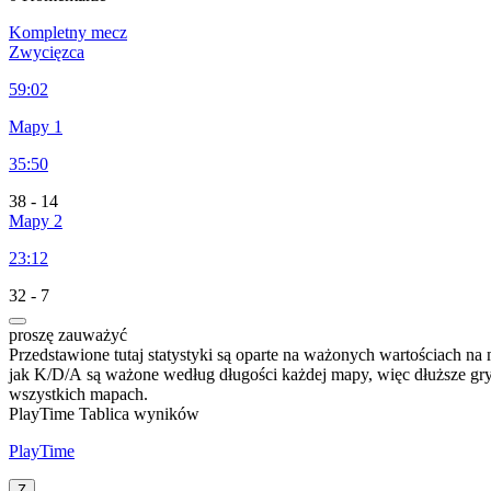
Kompletny mecz
Zwycięzca
59:02
Mapy 1
35:50
38
-
14
Mapy 2
23:12
32
-
7
proszę zauważyć
Przedstawione tutaj statystyki są oparte na ważonych wartościach 
jak K/D/A są ważone według długości każdej mapy, więc dłuższe gr
wszystkich mapach.
PlayTime Tablica wyników
PlayTime
Z