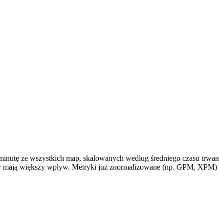
na minutę ze wszystkich map, skalowanych według średniego czasu trw
y mają większy wpływ. Metryki już znormalizowane (np. GPM, XPM) l