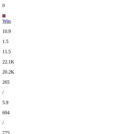
0
Wits
10.9
1.5
11.5
22.1K
20.2K
265
/
5.9
694
/
775