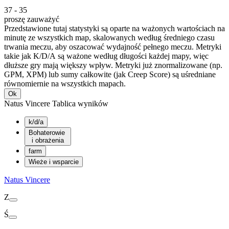
37
-
35
proszę zauważyć
Przedstawione tutaj statystyki są oparte na ważonych wartościach na
minutę ze wszystkich map, skalowanych według średniego czasu
trwania meczu, aby oszacować wydajność pełnego meczu. Metryki
takie jak K/D/A są ważone według długości każdej mapy, więc
dłuższe gry mają większy wpływ. Metryki już znormalizowane (np.
GPM, XPM) lub sumy całkowite (jak Creep Score) są uśredniane
równomiernie na wszystkich mapach.
Ok
Natus Vincere Tablica wyników
k/d/a
Bohaterowie
i obrażenia
farm
Wieże i wsparcie
Natus Vincere
Z
Ś