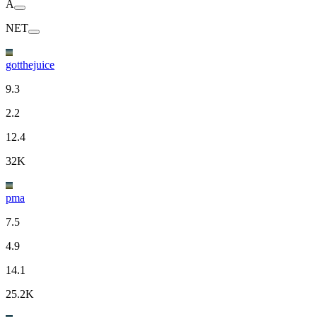
A
NET
gotthejuice
9.3
2.2
12.4
32K
pma
7.5
4.9
14.1
25.2K