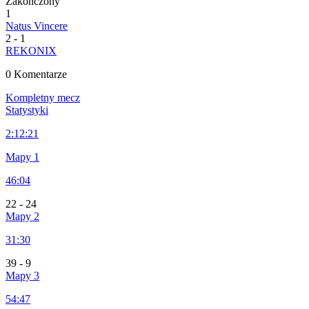
Zakończony
1
Natus Vincere
2
-
1
REKONIX
0 Komentarze
Kompletny mecz
Statystyki
2:
12:21
Mapy 1
46:04
22
-
24
Mapy 2
31:30
39
-
9
Mapy 3
54:47