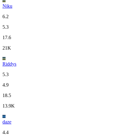
Niku
6.2
5.3
17.6
21K
Riddys
5.3
4.9
18.5
13.9K
daze
4.4