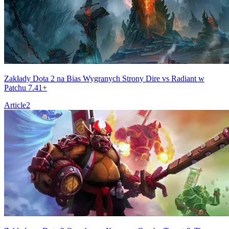
Zakłady Dota 2 na Bias Wygranych Strony Dire vs Radiant w
Patchu 7.41+
Article
2