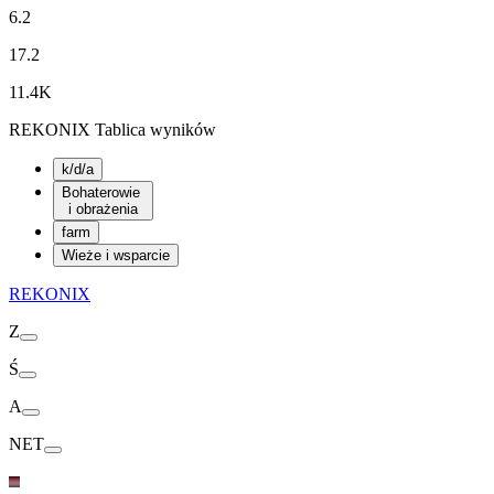
6.2
17.2
11.4K
REKONIX Tablica wyników
k/d/a
Bohaterowie
i obrażenia
farm
Wieże i wsparcie
REKONIX
Z
Ś
A
NET