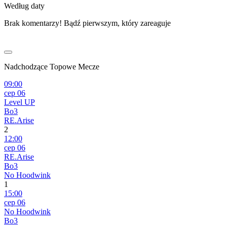
Według daty
Brak komentarzy! Bądź pierwszym, który zareaguje
Nadchodzące Topowe Mecze
09:00
сер 06
Level UP
Bo3
RE.Arise
2
12:00
сер 06
RE.Arise
Bo3
No Hoodwink
1
15:00
сер 06
No Hoodwink
Bo3