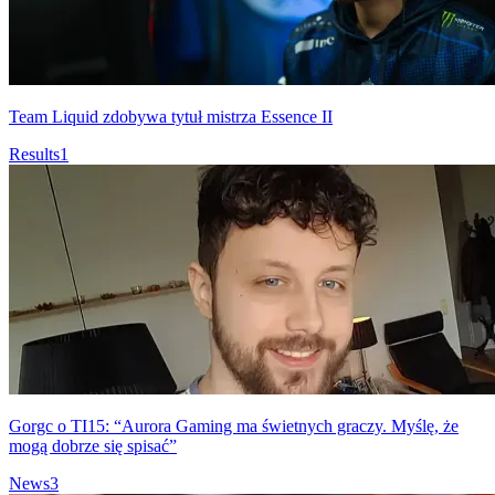
Team Liquid zdobywa tytuł mistrza Essence II
Results
1
Gorgc o TI15: “Aurora Gaming ma świetnych graczy. Myślę, że
mogą dobrze się spisać”
News
3