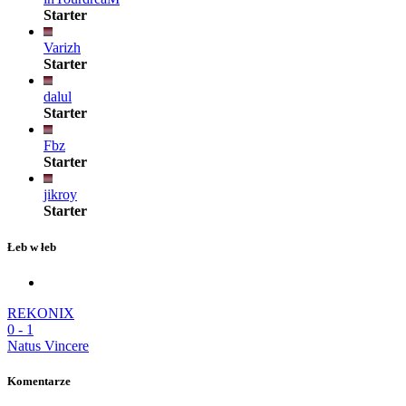
Starter
Varizh
Starter
dalul
Starter
Fbz
Starter
jikroy
Starter
Łeb w łeb
REKONIX
0
-
1
Natus Vincere
Komentarze