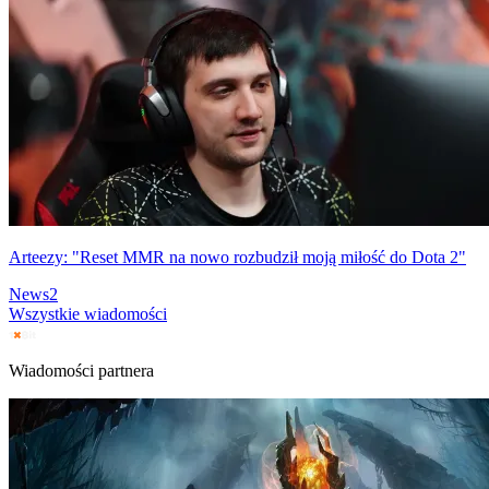
Arteezy: "Reset MMR na nowo rozbudził moją miłość do Dota 2"
News
2
Wszystkie wiadomości
Wiadomości partnera