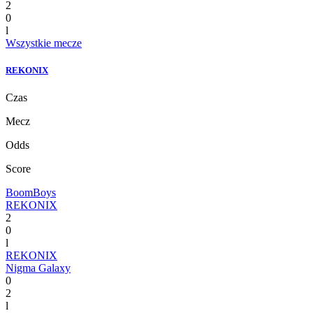
2
0
l
Wszystkie mecze
REKONIX
Czas
Mecz
Odds
Score
BoomBoys
REKONIX
2
0
l
REKONIX
Nigma Galaxy
0
2
l