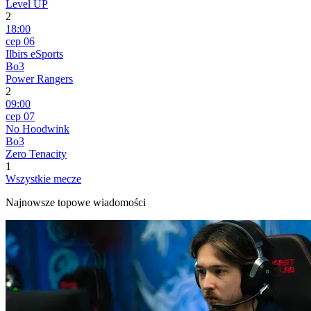
Level UP
2
18:00
сер 06
Ilbirs eSports
Bo3
Power Rangers
2
09:00
сер 07
No Hoodwink
Bo3
Zero Tenacity
1
Wszystkie mecze
Najnowsze topowe wiadomości