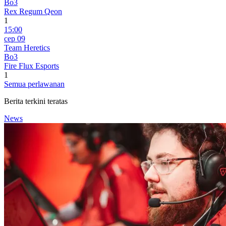
Bo3
Rex Regum Qeon
1
15:00
сер 09
Team Heretics
Bo3
Fire Flux Esports
1
Semua perlawanan
Berita terkini teratas
News