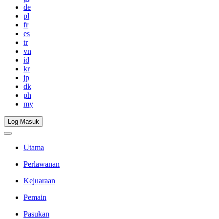
de
pl
fr
es
tr
vn
id
kr
jp
dk
ph
my
Log Masuk
Utama
Perlawanan
Kejuaraan
Pemain
Pasukan