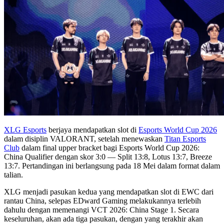
XLG Esports
berjaya mendapatkan slot di
Esports World Cup 2026
dalam disiplin VALORANT, setelah menewaskan
Titan Esports
Club
dalam final upper bracket bagi Esports World Cup 2026:
China Qualifier dengan skor 3:0 — Split 13:8, Lotus 13:7, Breeze
13:7. Pertandingan ini berlangsung pada 18 Mei dalam format dalam
talian.
XLG menjadi pasukan kedua yang mendapatkan slot di EWC dari
rantau China, selepas EDward Gaming melakukannya terlebih
dahulu dengan memenangi VCT 2026: China Stage 1. Secara
keseluruhan, akan ada tiga pasukan, dengan yang terakhir akan