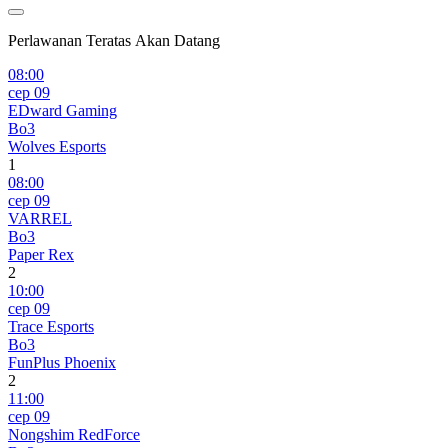
Perlawanan Teratas Akan Datang
08:00
сер 09
EDward Gaming
Bo3
Wolves Esports
1
08:00
сер 09
VARREL
Bo3
Paper Rex
2
10:00
сер 09
Trace Esports
Bo3
FunPlus Phoenix
2
11:00
сер 09
Nongshim RedForce