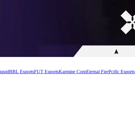
iquid
BBL Esports
FUT Esports
Karmine Corp
Eternal Fire
Pcific Esports