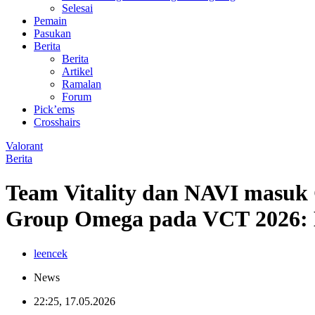
Selesai
Pemain
Pasukan
Berita
Berita
Artikel
Ramalan
Forum
Pick’ems
Crosshairs
Valorant
Berita
Team Vitality dan NAVI masuk 
Group Omega pada VCT 2026:
leencek
News
22:25, 17.05.2026