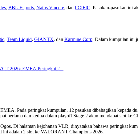
tes
,
BBL Esports
,
Natus Vincere
, dan
PCIFIC
. Pasukan-pasukan ini a
tic
,
Team Liquid
,
GIANTX
, dan
Karmine Corp
. Dalam kumpulan ini ju
nan VCT 2026: EMEA Peringkat 2
EMEA. Pada peringkat kumpulan, 12 pasukan dibahagikan kepada dua 
pat pertama dan kedua dalam playoff Stage 2 akan mendapat slot ke C
gos. Di halaman kejohanan VLR, dinyatakan bahawa peringkat kumpula
gkat ini adalah 2 slot ke VALORANT Champions 2026.