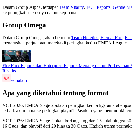
Dalam Group Alpha, terdapat
Team Vitality
,
FUT Esports
,
Gentle Ma
ke peringkat seterusnya dalam kejohanan.
Group Omega
Dalam Group Omega, akan bermain
Team Heretics
,
Eternal Fire
,
Fna
meneruskan perjuangan mereka di peringkat kedua EMEA League.
Fire Flux Esports dan Enterprise Esports Menang dalam Perlawa
Results
semalam
Apa yang diketahui tentang format
VCT 2026: EMEA Stage 2 adalah peringkat kedua liga antarabangsa 
terbaik akan mara ke peringkat playoff. Pasukan yang menduduki tem
VCT 2026: EMEA Stage 2 akan berlangsung dari 15 Julai hingga 30 O
16 Ogos, dan playoff dari 20 hingga 30 Ogos. Hadiah utama perin