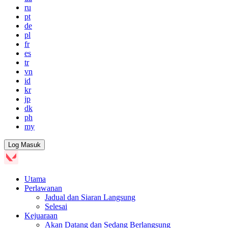
ru
pt
de
pl
fr
es
tr
vn
id
kr
jp
dk
ph
my
Log Masuk
Utama
Perlawanan
Jadual dan Siaran Langsung
Selesai
Kejuaraan
Akan Datang dan Sedang Berlangsung