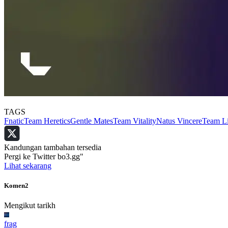
TAGS
Fnatic
Team Heretics
Gentle Mates
Team Vitality
Natus Vincere
Team L
Kandungan tambahan tersedia
Pergi ke Twitter bo3.gg"
Lihat sekarang
Komen
2
Mengikut tarikh
frag