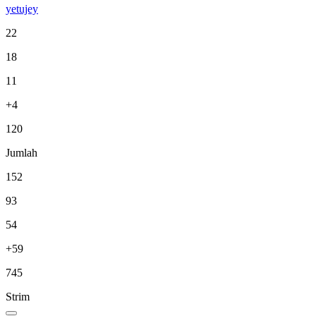
yetujey
22
18
11
+4
120
Jumlah
152
93
54
+59
745
Strim