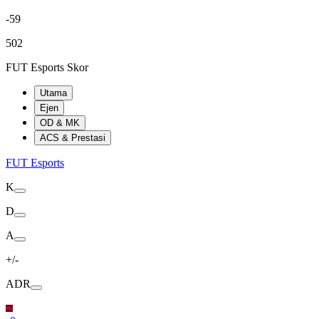
-59
502
FUT Esports Skor
Utama
Ejen
OD & MK
ACS & Prestasi
FUT Esports
K
D
A
+/-
ADR