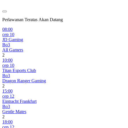
Perlawanan Teratas Akan Datang
08:00
сер 10
JD Gaming
Bo3
All Gamers
2
10:00
сер 10
Titan Esports Club
Bo3
Dragon Ranger Gaming
2
15:00
сер 12
Eintracht Frankfurt
Bo3
Gentle Mates
2
18:00
сер 12