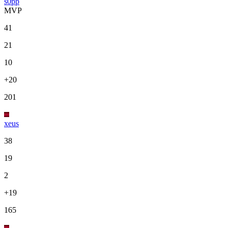
s0pp
MVP
41
21
10
+20
201
xeus
38
19
2
+19
165