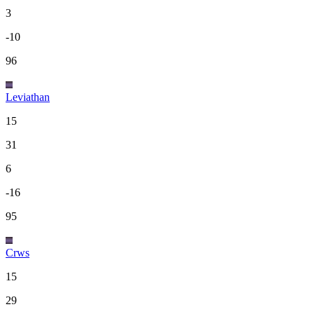
3
-10
96
Leviathan
15
31
6
-16
95
Crws
15
29