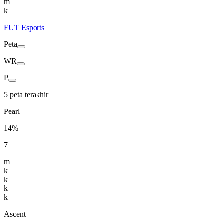
m
k
FUT Esports
Peta
WR
P
5 peta terakhir
Pearl
14%
7
m
k
k
k
k
Ascent