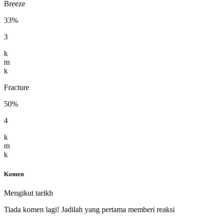
Breeze
33%
3
k
m
k
Fracture
50%
4
k
m
k
Komen
Mengikut tarikh
Tiada komen lagi! Jadilah yang pertama memberi reaksi