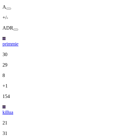
A
+/-
ADR
primmie
30
29
8
+1
154
killua
21
31