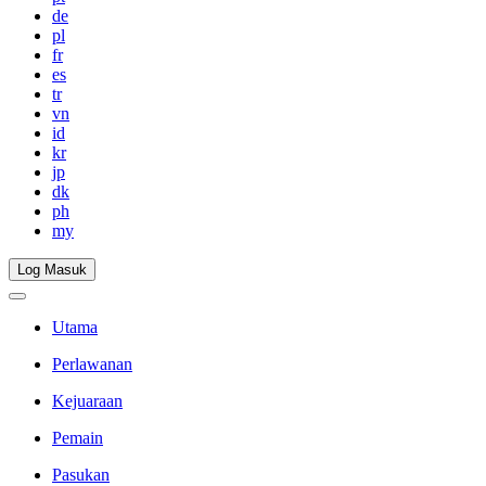
de
pl
fr
es
tr
vn
id
kr
jp
dk
ph
my
Log Masuk
Utama
Perlawanan
Kejuaraan
Pemain
Pasukan