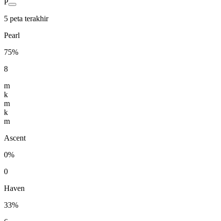
P
5 peta terakhir
Pearl
75%
8
m
k
m
k
m
Ascent
0%
0
Haven
33%