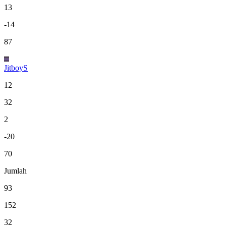
13
-14
87
JitboyS
12
32
2
-20
70
Jumlah
93
152
32