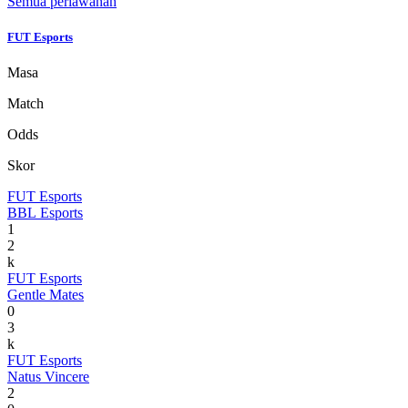
Semua perlawanan
FUT Esports
Masa
Match
Odds
Skor
FUT Esports
BBL Esports
1
2
k
FUT Esports
Gentle Mates
0
3
k
FUT Esports
Natus Vincere
2