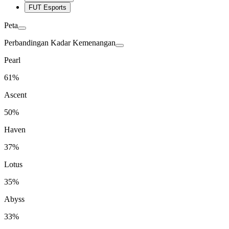
FUT Esports
Peta
Perbandingan Kadar Kemenangan
Pearl
61%
Ascent
50%
Haven
37%
Lotus
35%
Abyss
33%