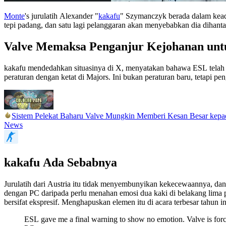
Monte
's jurulatih Alexander "
kakafu
" Szymanczyk berada dalam kead
tepi padang, dan satu lagi pelanggaran akan menyebabkan dia dihanta
Valve Memaksa Penganjur Kejohanan untu
kakafu mendedahkan situasinya di X, menyatakan bahawa ESL telah
peraturan dengan ketat di Majors. Ini bukan peraturan baru, tetapi p
Sistem Pelekat Baharu Valve Mungkin Memberi Kesan Besar kep
News
kakafu Ada Sebabnya
Jurulatih dari Austria itu tidak menyembunyikan kekecewaannya, da
dengan PC daripada perlu menahan emosi dua kaki di belakang lima p
bersifat ekspresif. Menghapuskan elemen itu di acara terbesar tahun ini 
ESL gave me a final warning to show no emotion. Valve is forcing 