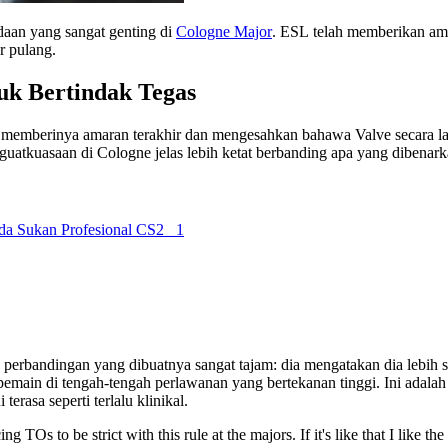
aan yang sangat genting di
Cologne Major
. ESL telah memberikan ama
r pulang.
k Bertindak Tegas
 memberinya amaran terakhir dan mengesahkan bahawa Valve secara 
enguatkuasaan di Cologne jelas lebih ketat berbanding apa yang dibenark
ada Sukan Profesional CS2
1
n perbandingan yang dibuatnya sangat tajam: dia mengatakan dia lebi
emain di tengah-tengah perlawanan yang bertekanan tinggi. Ini adalah
terasa seperti terlalu klinikal.
TOs to be strict with this rule at the majors. If it's like that I like th