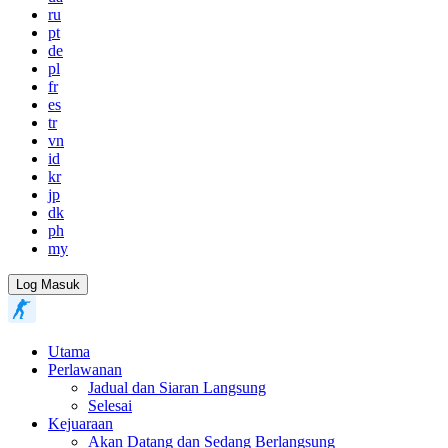
ru
pt
de
pl
fr
es
tr
vn
id
kr
jp
dk
ph
my
Log Masuk
Utama
Perlawanan
Jadual dan Siaran Langsung
Selesai
Kejuaraan
Akan Datang dan Sedang Berlangsung