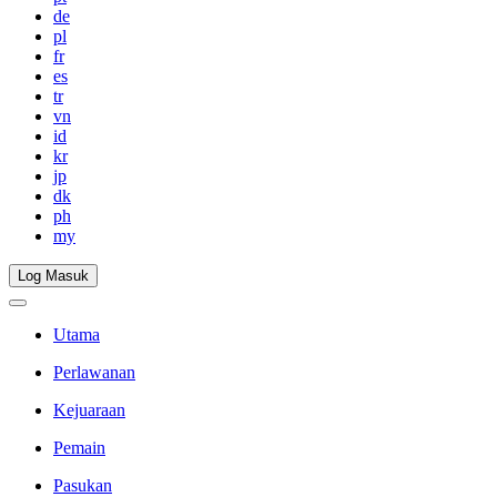
de
pl
fr
es
tr
vn
id
kr
jp
dk
ph
my
Log Masuk
Utama
Perlawanan
Kejuaraan
Pemain
Pasukan