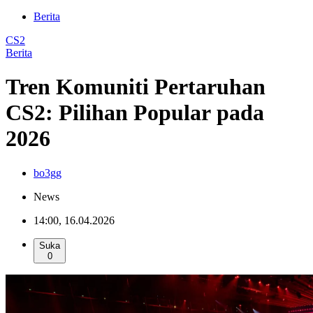
Berita
CS2
Berita
Tren Komuniti Pertaruhan
CS2: Pilihan Popular pada
2026
bo3gg
News
14:00, 16.04.2026
Suka
0