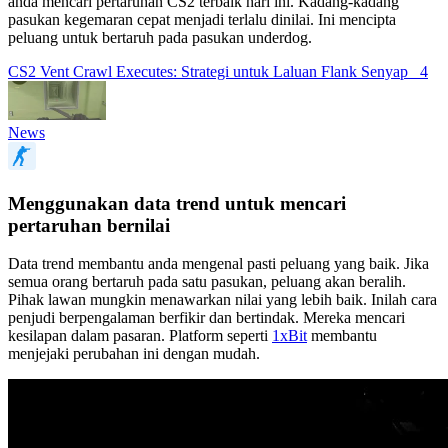
anda mencari pertaruhan CS2 terbaik hari ini. Kadang-kadang
pasukan kegemaran cepat menjadi terlalu dinilai. Ini mencipta
peluang untuk bertaruh pada pasukan underdog.
CS2 Vent Crawl Executes: Strategi untuk Laluan Flank Senyap
4
News
Menggunakan data trend untuk mencari
pertaruhan bernilai
Data trend membantu anda mengenal pasti peluang yang baik. Jika
semua orang bertaruh pada satu pasukan, peluang akan beralih.
Pihak lawan mungkin menawarkan nilai yang lebih baik. Inilah cara
penjudi berpengalaman berfikir dan bertindak. Mereka mencari
kesilapan dalam pasaran. Platform seperti
1xBit
membantu
menjejaki perubahan ini dengan mudah.