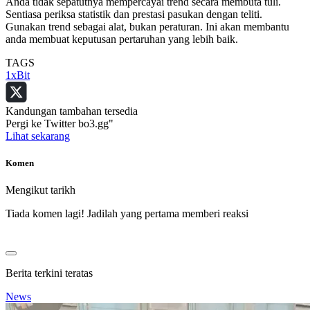
Anda tidak sepatutnya mempercayai trend secara membuta tuli.
Sentiasa periksa statistik dan prestasi pasukan dengan teliti.
Gunakan trend sebagai alat, bukan peraturan. Ini akan membantu
anda membuat keputusan pertaruhan yang lebih baik.
TAGS
1xBit
Kandungan tambahan tersedia
Pergi ke Twitter bo3.gg"
Lihat sekarang
Komen
Mengikut tarikh
Tiada komen lagi! Jadilah yang pertama memberi reaksi
Berita terkini teratas
News