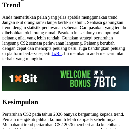
Trend
Anda memerlukan pelan yang jelas apabila menggunakan trend.
Jangan ikut orang ramai tanpa berfikir dahulu. Sentiasa gabungkan
trend dengan statistik perlawanan sebenar. Cari pasukan yang terlalu
dihebohkan oleh orang ramai. Pasukan ini selalunya mempunyai
peluang nilai yang lebih rendah. Gunakan strategi pertaruhan
langsung CS2 semasa perlawanan langsung. Peluang berubah
dengan cepat dan mencipta peluang baru. Juga bandingkan peluang
di platform berbeza seperti
1xBit
. Ini membantu anda mencari nilai
terbaik yang mungkin.
Kesimpulan
Pertaruhan CS2 pada tahun 2026 banyak bergantung kepada trend.
Pemain mengikuti pilihan komuniti lebih daripada sebelumnya.
Memahami trend pertaruhan CS2 2026 memberi anda kelebihan.