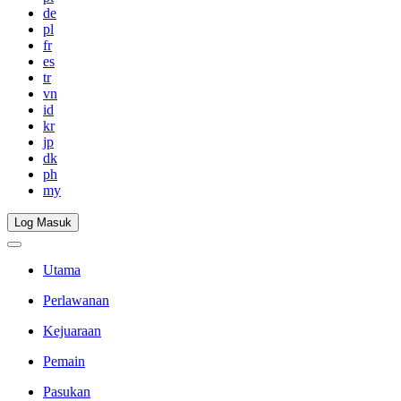
de
pl
fr
es
tr
vn
id
kr
jp
dk
ph
my
Log Masuk
Utama
Perlawanan
Kejuaraan
Pemain
Pasukan