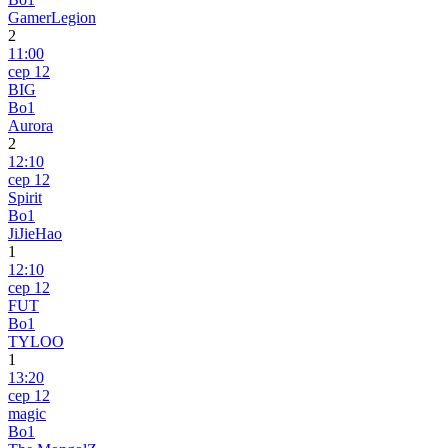
GamerLegion
2
11:00
сер 12
BIG
Bo1
Aurora
2
12:10
сер 12
Spirit
Bo1
JiJieHao
1
12:10
сер 12
FUT
Bo1
TYLOO
1
13:20
сер 12
magic
Bo1