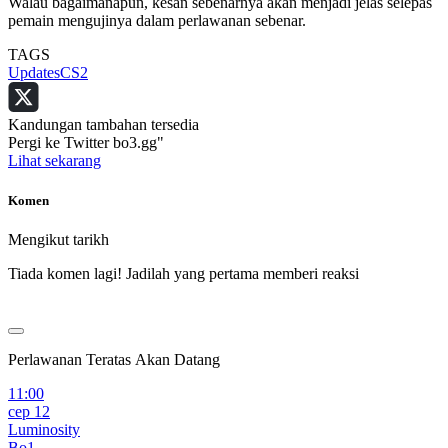
Walau bagaimanapun, kesan sebenarnya akan menjadi jelas selepas
pemain mengujinya dalam perlawanan sebenar.
TAGS
Updates
CS2
Kandungan tambahan tersedia
Pergi ke Twitter bo3.gg"
Lihat sekarang
Komen
Mengikut tarikh
Tiada komen lagi! Jadilah yang pertama memberi reaksi
Perlawanan Teratas Akan Datang
11:00
сер 12
Luminosity
Bo1