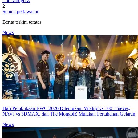
The MongolZ
2
Semua perlawanan
Berita terkini teratas
News
Hari Pembukaan EWC 2026 Ditentukan: Vitality vs 100 Thieves,
NAVI vs 3DMAX, dan The MongolZ Mulakan Pertahanan Gelaran
News